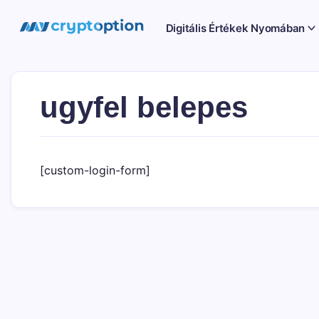
Ugrás
a
MyCryptOption
Digitális Értékek Nyomában
tartalomhoz
Kriptopénz
Hírek,
Váltás
és
Közösség!
ugyfel belepes
[custom-login-form]