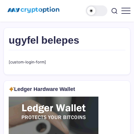
Ugrás
MyCryptOption
a
tartalomhoz
Kriptopénz
Hírek,
Váltás
és
Közösség!
ugyfel belepes
[custom-login-form]
Ledger Hardware Wallet