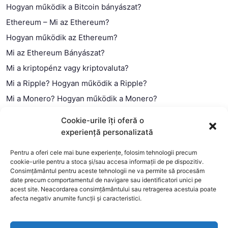
Hogyan működik a Bitcoin bányászat?
Ethereum – Mi az Ethereum?
Hogyan működik az Ethereum?
Mi az Ethereum Bányászat?
Mi a kriptopénz vagy kriptovaluta?
Mi a Ripple? Hogyan működik a Ripple?
Mi a Monero? Hogyan működik a Monero?
Mi a Litecoin? – Hogyan működik a Litecoin?
Cookie-urile îți oferă o
Mi a blokklánc (technológia)?
experiență personalizată
Mi az okos szerződés?
Pentru a oferi cele mai bune experiențe, folosim tehnologii precum
cookie-urile pentru a stoca și/sau accesa informații de pe dispozitiv.
Consimțământul pentru aceste tehnologii ne va permite să procesăm
date precum comportamentul de navigare sau identificatori unici pe
acest site. Neacordarea consimțământului sau retragerea acestuia poate
afecta negativ anumite funcții și caracteristici.