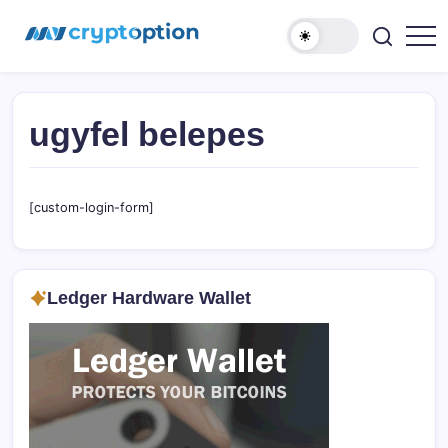
Ugrás
MyCryptOption
a
tartalomhoz
Kriptopénz
Hírek,
Váltás
és
Közösség!
ugyfel belepes
[custom-login-form]
Ledger Hardware Wallet