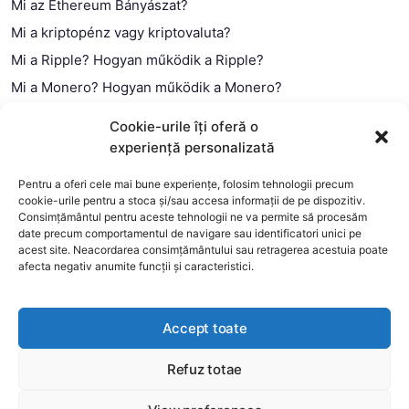
Mi az Ethereum Bányászat?
Mi a kriptopénz vagy kriptovaluta?
Mi a Ripple? Hogyan működik a Ripple?
Mi a Monero? Hogyan működik a Monero?
Mi a Litecoin? – Hogyan működik a Litecoin?
Cookie-urile îți oferă o
Mi a blokklánc (technológia)?
experiență personalizată
Mi az okos szerződés?
Pentru a oferi cele mai bune experiențe, folosim tehnologii precum
cookie-urile pentru a stoca și/sau accesa informații de pe dispozitiv.
Consimțământul pentru aceste tehnologii ne va permite să procesăm
date precum comportamentul de navigare sau identificatori unici pe
acest site. Neacordarea consimțământului sau retragerea acestuia poate
afecta negativ anumite funcții și caracteristici.
Accept toate
Refuz totae
This website uses cookies to improve your experience. We'll
assume you're ok with this, but you can opt-out if you wish.