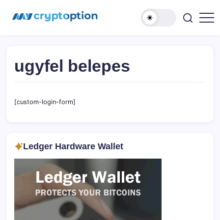
Ugrás
MyCryptOption
a
tartalomhoz
Kriptopénz
Hírek,
Váltás
és
Közösség!
ugyfel belepes
[custom-login-form]
Ledger Hardware Wallet