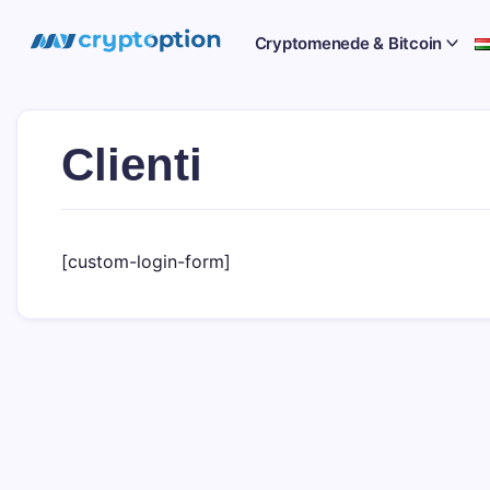
Sari
la
MyCryptOption
Cryptomenede & Bitcoin
conținut
Crypto
Exchange,
Stiri
si
Forum!
Clienti
[custom-login-form]