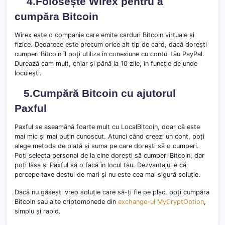
4.Folosește Wirex pentru a
cumpăra Bitcoin
Wirex este o companie care emite carduri Bitcoin virtuale și
fizice. Deoarece este precum orice alt tip de card, dacă dorești
cumperi Bitcoin îl poți utiliza în conexiune cu contul tău PayPal.
Durează cam mult, chiar și până la 10 zile, în funcție de unde
locuiești.
5.Cumpără Bitcoin cu ajutorul
Paxful
Paxful se aseamănă foarte mult cu LocalBitcoin, doar că este
mai mic și mai puțin cunoscut. Atunci când creezi un cont, poți
alege metoda de plată și suma pe care dorești să o cumperi.
Poți selecta personal de la cine dorești să cumperi Bitcoin, dar
poți lăsa și Paxful să o facă în locul tău. Dezvantajul e că
percepe taxe destul de mari și nu este cea mai sigură soluție.
Dacă nu găsești vreo soluție care să-ți fie pe plac, poți cumpăra
Bitcoin sau alte criptomonede din
exchange-ul MyCryptOption
,
simplu și rapid.