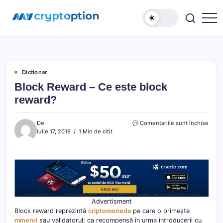
Sari
MyCryptOption
la
conținut
Crypto
Exchange,
Stiri
si
Forum!
Dictionar
Block Reward – Ce este block
reward?
pentr
De
Comentariile sunt închise
Block
iulie 17, 2019
1 Min de citit
Rewa
–
Ce
este
block
rewa
Advertisment
Block reward reprezintă
criptomoneda
pe care o primește
minerul
sau validatorul; ca recompensă în urma introducerii cu