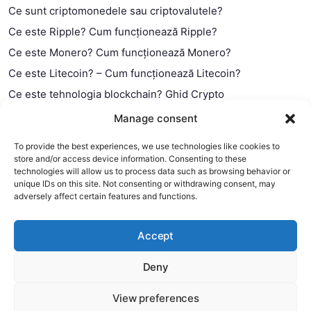
Ce sunt criptomonedele sau criptovalutele?
Ce este Ripple? Cum funcționează Ripple?
Ce este Monero? Cum funcționează Monero?
Ce este Litecoin? – Cum funcționează Litecoin?
Ce este tehnologia blockchain? Ghid Crypto
Ce este contractul smart?
Manage consent
To provide the best experiences, we use technologies like cookies to
store and/or access device information. Consenting to these
technologies will allow us to process data such as browsing behavior or
unique IDs on this site. Not consenting or withdrawing consent, may
adversely affect certain features and functions.
Accept
Deny
This website uses cookies to improve your experience. We'll
assume you're ok with this, but you can opt-out if you wish.
View preferences
Copyright 2026 —
MyCryptOption
.