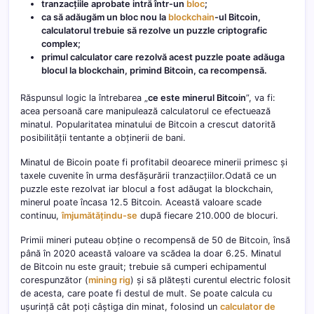
tranzacțiile aprobate intră într-un
bloc
;
ca să adăugăm un bloc nou la
blockchain
-ul Bitcoin,
calculatorul trebuie să rezolve un puzzle criptografic
complex;
primul calculator care rezolvă acest puzzle poate adăuga
blocul la blockchain, primind Bitcoin, ca recompensă.
Răspunsul logic la întrebarea „
ce este minerul Bitcoin
”, va fi:
acea persoană care manipulează calculatorul ce efectuează
minatul. Popularitatea minatului de Bitcoin a crescut datorită
posibilității tentante a obținerii de bani.
Minatul de Bicoin poate fi profitabil deoarece minerii primesc și
taxele cuvenite în urma desfășurării tranzacțiilor.Odată ce un
puzzle este rezolvat iar blocul a fost adăugat la blockchain,
minerul poate încasa 12.5 Bitcoin. Această valoare scade
continuu,
îmjumătățindu-se
după fiecare 210.000 de blocuri.
Primii mineri puteau obține o recompensă de 50 de Bitcoin, însă
până în 2020 această valoare va scădea la doar 6.25. Minatul
de Bitcoin nu este grauit; trebuie să cumperi echipamentul
corespunzător (
mining rig
) și să plătești curentul electric folosit
de acesta, care poate fi destul de mult. Se poate calcula cu
ușurință cât poți câștiga din minat, folosind un
calculator de