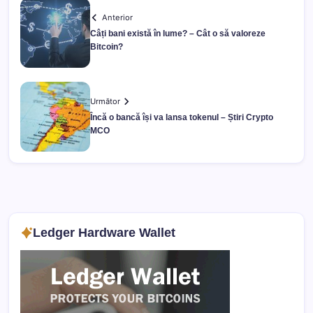
Anterior
Câți bani există în lume? – Cât o să valoreze
Bitcoin?
Următor
Încă o bancă își va lansa tokenul – Știri Crypto
MCO
Ledger Hardware Wallet