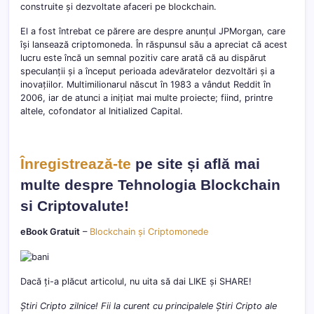
construite și dezvoltate afaceri pe blockchain.
El a fost întrebat ce părere are despre anunțul JPMorgan, care
își lansează criptomoneda. În răspunsul său a apreciat că acest
lucru este încă un semnal pozitiv care arată că au dispărut
speculanții și a început perioada adevăratelor dezvoltări și a
inovațiilor. Multimilionarul născut în 1983 a vândut Reddit în
2006, iar de atunci a inițiat mai multe proiecte; fiind, printre
altele, cofondator al Initialized Capital.
Înregistrează-te
pe site și află mai
multe despre Tehnologia Blockchain
si Criptovalute!
eBook Gratuit
–
Blockchain și Criptomonede
Dacă ți-a plăcut articolul, nu uita să dai LIKE și SHARE!
Știri Cripto zilnice! Fii la curent cu principalele Știri Cripto ale