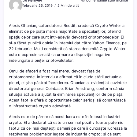
pentr
De
Henry84
Comentariile sunt închise
Crypt
februarie 25, 2019
2 Min de citit
Winte
a
elimi
Alexis Ohanian, cofondatorul Reddit, crede că Crypto Winter a
specu
eliminat de pe piață marea majoritate a speculanților, oferind
–
înce
spațiu celor care sunt într-adevăr devotați criptomonedelor. El
perio
și-a făcut publică opinia în interviul dat către Yahoo Finance, pe
dezvo
22 februarie. Mulți consideră că starea denumită Crypto Winter
reale
este o expresie creată ca urmare a dispoziției negative
îndelungate a pieței criptovalutelor.
Omul de afaceri a fost mai mereu devotat față de
criptomonede. În interviu a afirmat că în ciuda stării actuale a
pieței, el și-a păstrat încrederea. Ohanian a evidențiat cuvintele
directorului general Coinbase, Brian Amstrong, conform căruia
situația actuală a ajutat la eliminarea speculanților de pe piață.
Acest fapt le oferă o oportunitate celor serioși să construiască
o infrastructură crypto adevărată.
Alexis este de părere că acest lucru este în folosul industriei
crypto. El a declarat că este un semnal pozitiv foarte puternic
faptul că cei mai deștepți oameni pe care îi cunoaște lucrează la
rezolvarea problemelor legate de industria crypto; și că sunt