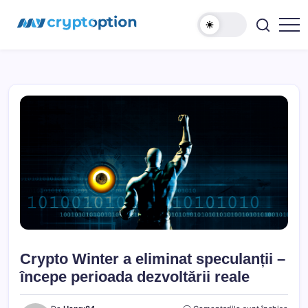
Sari
MyCryptOption
la
conținut
Crypto
Exchange,
Stiri
si
Forum!
Crypto Winter a eliminat speculanții –
începe perioada dezvoltării reale