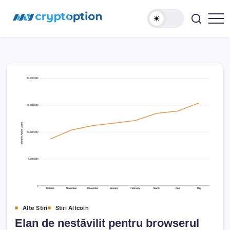
Sari
MyCryptOption
la
conținut
Crypto
Exchange,
Stiri
si
Forum!
Alte Stiri
Stiri Altcoin
Elan de nestăvilit pentru browserul