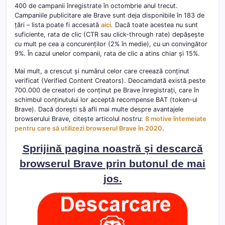
400 de campanii înregistrate în octombrie anul trecut.
Campaniile publicitare ale Brave sunt deja disponibile în 183 de
țări – lista poate fi accesată
aici
. Dacă toate acestea nu sunt
suficiente, rata de clic (CTR sau click-through rate) depășește
cu mult pe cea a concurenților (2% în medie), cu un convingător
9%. În cazul unelor companii, rata de clic a atins chiar și 15%.
Mai mult, a crescut și numărul celor care creează conținut
verificat (Verified Content Creators). Deocamdată există peste
700.000 de creatori de conținut pe Brave înregistrați, care în
schimbul conținutului lor acceptă recompense BAT (token-ul
Brave). Dacă dorești să afli mai multe despre avantajele
browserului Brave, citește articolul nostru:
8 motive întemeiate
pentru care să utilizezi browserul Brave în 2020
.
Sprijină pagina noastră și descarcă
browserul Brave prin butonul de mai
jos.