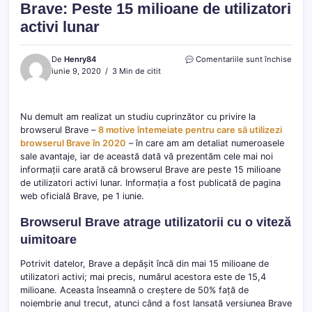
Brave: Peste 15 milioane de utilizatori
activi lunar
pentr
De
Henry84
Comentariile sunt închise
Elan
iunie 9, 2020
3 Min de citit
de
nestăv
pentr
Nu demult am realizat un studiu cuprinzător cu privire la
brows
browserul Brave –
8 motive întemeiate pentru care să utilizezi
Brave
Pest
browserul Brave în 2020
– în care am am detaliat numeroasele
15
sale avantaje, iar de această dată vă prezentăm cele mai noi
milio
informații care arată că browserul Brave are peste 15 milioane
de
de utilizatori activi lunar. Informația a fost publicată de pagina
utiliz
web oficială Brave, pe 1 iunie.
activi
lunar
Browserul Brave atrage utilizatorii cu o viteză
uimitoare
Potrivit datelor, Brave a depășit încă din mai 15 milioane de
utilizatori activi; mai precis, numărul acestora este de 15,4
milioane. Aceasta înseamnă o creștere de 50% față de
noiembrie anul trecut, atunci când a fost lansată versiunea Brave