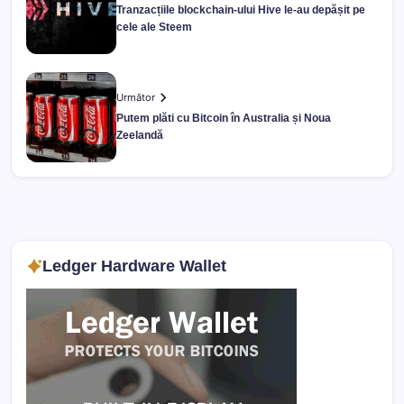
Tranzacțiile blockchain-ului Hive le-au depășit pe
cele ale Steem
Următor
Putem plăti cu Bitcoin în Australia și Noua
Zeelandă
Ledger Hardware Wallet