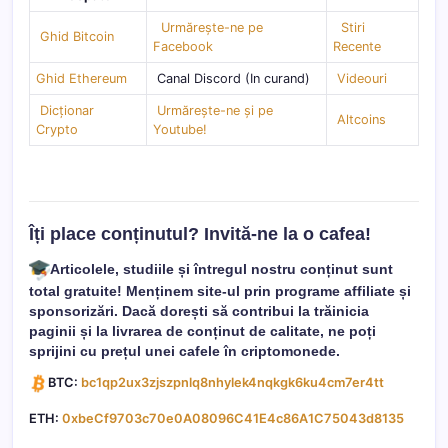
Urmărește-ne pe
Stiri
Ghid Bitcoin
Facebook
Recente
Ghid Ethereum
Canal Discord (In curand)
Videouri
Dicționar
Urmărește-ne și pe
Altcoins
Crypto
Youtube!
Îți place conținutul? Invită-ne la o cafea!
Articolele, studiile și întregul nostru conținut sunt
total gratuite! Menținem site-ul prin programe affiliate și
sponsorizări. Dacă dorești să contribui la trăinicia
paginii și la livrarea de conținut de calitate, ne poți
sprijini cu prețul unei cafele în criptomonede.
BTC:
bc1qp2ux3zjszpnlq8nhylek4nqkgk6ku4cm7er4tt
ETH:
0xbeCf9703c70e0A08096C41E4c86A1C75043d8135