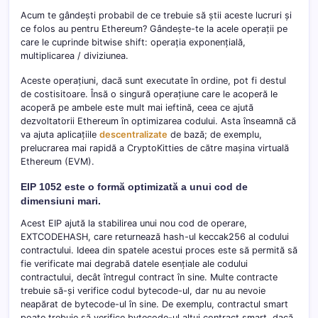
Acum te gândești probabil de ce trebuie să știi aceste lucruri și
ce folos au pentru Ethereum? Gândește-te la acele operații pe
care le cuprinde bitwise shift: operația exponențială,
multiplicarea / diviziunea.
Aceste operațiuni, dacă sunt executate în ordine, pot fi destul
de costisitoare. Însă o singură operațiune care le acoperă le
acoperă pe ambele este mult mai ieftină, ceea ce ajută
dezvoltatorii Ethereum în optimizarea codului. Asta înseamnă că
va ajuta aplicațiile
descentralizate
de bază; de exemplu,
prelucrarea mai rapidă a CryptoKitties de către mașina virtuală
Ethereum (EVM).
EIP 1052 este o formă optimizată a unui cod de
dimensiuni mari.
Acest EIP ajută la stabilirea unui nou cod de operare,
EXTCODEHASH, care returnează hash-ul keccak256 al codului
contractului. Ideea din spatele acestui proces este să permită să
fie verificate mai degrabă datele esențiale ale codului
contractului, decât întregul contract în sine. Multe contracte
trebuie să-și verifice codul bytecode-ul, dar nu au nevoie
neapărat de bytecode-ul în sine. De exemplu, contractul smart
poate trebuie să verifice bytecode-ul altui contract smart, dacă