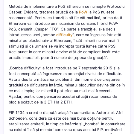
Metoda de implementare a PoS Ethereum se numește Protocolul
Casper. Evident, trecerea bruscă de la
PoW
la PoS nu este
recomandată. Pentru ca tranziția să fie cât mai lină, prima dată
Ethereum va introduce un mecanism de consens hibrid PoW-
PoS, denumit „Casper FFG”. Ca parte a tranziției, s-a decis
introducerea unei „bombe
difficulty
”, care va îngreuna într-atât
minatul pe blockchain-ul Ethereum, încât minerii nu vor mai fi
stimulați și ca urmare se va îndrepta toată lumea către PoS.
Acel punct în care minatul devine atât de complicat încât este
practic imposibil, poartă numele de „epoca de gheață”.
„Bomba difficulty” a fost introdusă pe 7 septembrie 2015 și a
fost concepută să îngreuneze exponențial nivelul de dificultate.
Asta a dus la următoarea problemă: din moment ce creșterea
gradului de dificultate întârzie, minatul blocurilor devine din ce în
ce mai simplu; iar minerii îl pot efectua mult mai frecvent.
Așadar, pentru compensarea acestei situații recompensa de
bloc a scăzut de la 3 ETH la 2 ETH.
EIP 1234 a creat o dispută uriașă în comunitate. Autorul ei, Afri
Schoeden, considera că este cea mai bună opțiune pentru
stabilizarea emiterii, în timp ce întârzie și „bomba”. În comunitate
au existat însă și membri care s-au opus acestui EIP, motivând