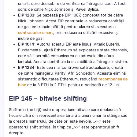
smart, spre deosebire de verificarea întregului cod. A fost
scris de către Nick Johnson și Pawel Bylica.
EIP 1283
: Se bazează pe EIP 1087, conceput tot de către
Nick Johnson. Acest EIP contribuie la reducerea cantității
de gas ce trebuie plătită pentru rularea și executarea
contractelor smart
, prin reducerea utilizării excesive și
inutile de gas.
EIP 1014
: Autorul acestui EIP este însuși Vitalik Buterin.
Fundamental, ajută Ethereum să exploateze state channels,
care să-i permită comunicarea cu adresele din afara
lanțului. Acesta contribuie la scalabilitatea întregului sistem.
EIP 1234
: Este cea mai controversată actualizare, creată
de către managerul Parity, Afri Schoedon. Aceasta elimină
sistematic dificultatea Ethereum, reducând
recompensa de
bloc
de la 3 ETH la 2 ETH, pentru o perioadă de 12 luni.
EIP 145 – bitwise shifting
Shiftarea (pe biți) este o operațiune bitwise care deplasează
fiecare cifră din reprezentarea binară a unui număr la stânga sau
la dreapta numărului, de câte ori este nevoie. „<<” este
operatorul shift stînga, în timp ce „>>” este operatorul shift
dreapta.