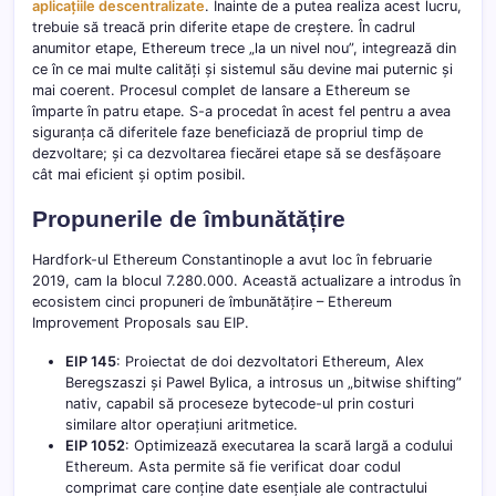
aplicațiile descentralizate
. Înainte de a putea realiza acest lucru,
trebuie să treacă prin diferite etape de creștere. În cadrul
anumitor etape, Ethereum trece „la un nivel nou”, integrează din
ce în ce mai multe calități și sistemul său devine mai puternic și
mai coerent. Procesul complet de lansare a Ethereum se
împarte în patru etape. S-a procedat în acest fel pentru a avea
siguranța că diferitele faze beneficiază de propriul timp de
dezvoltare; și ca dezvoltarea fiecărei etape să se desfășoare
cât mai eficient și optim posibil.
Propunerile de îmbunătățire
Hardfork-ul Ethereum Constantinople a avut loc în februarie
2019, cam la blocul 7.280.000. Această actualizare a introdus în
ecosistem cinci propuneri de îmbunătățire – Ethereum
Improvement Proposals sau EIP.
EIP 145
: Proiectat de doi dezvoltatori Ethereum, Alex
Beregszaszi și Pawel Bylica, a introsus un „bitwise shifting”
nativ, capabil să proceseze bytecode-ul prin costuri
similare altor operațiuni aritmetice.
EIP 1052
: Optimizează executarea la scară largă a codului
Ethereum. Asta permite să fie verificat doar codul
comprimat care conține date esențiale ale contractului