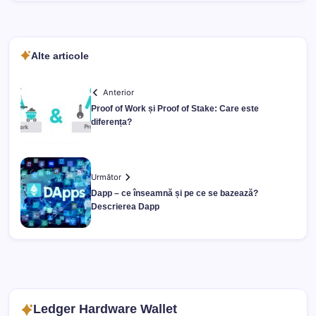
Alte articole
Anterior
Proof of Work și Proof of Stake: Care este
diferența?
Următor
Dapp – ce înseamnă și pe ce se bazează?
Descrierea Dapp
Ledger Hardware Wallet