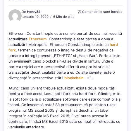
pentr
De
Henry84
Comentariile sunt închise
Ethe
ianuarie 10, 2020
6 Min de citit
Const
–
cea
Ethereum Constantinople este numele purtat de cea mai recentă
mai
actualizare
Ethereum
. Constantinople este partea a doua a
recen
actualizării Metropolis. Ethereum Constantinople este un
hard
actua
fork
, termen ce conturează o imagine destul de negativă ca
Ethe
urmare a întregii povești „ETH-ETC” și „Hash War”. Fork-ul este
un eveniment când blockchain-ul se divide în lanțuri, unde o
parte a rețelei are o perspectivă diferită asupra istoricului
tranzacțiilor decât cealaltă parte a ei. Cu alte cuvinte, este o
divergență în perspectiva stării
blockchain
-ului.
Atunci când un lanț trebuie actualizat, există două modalități
pentru a face acest lucru: soft fork sau hard fork. Gândește-te
la soft fork ca la o actualizare software care este compatibilă și
înapoi. Ce înseamnă asta? Să presupunem că pe laptop rulezi
programul MS Excel 2005 și dorești să deschizi un tabel
integrat în aplicația MS Excel 2015; îl vei putea accesa în
continuare, fiindcă MS Excel 2015 este compatibil retroactic cu
versiunile anterioare.