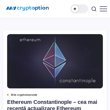
Sari
MyCryptOption
la
conținut
Crypto
Exchange,
Stiri
si
Forum!
Alte cryptomonede
Ethereum Constantinople – cea mai
recentă actualizare Ethereum