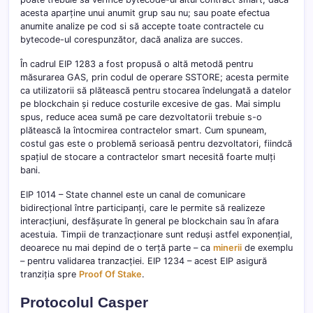
acesta aparține unui anumit grup sau nu; sau poate efectua
anumite analize pe cod si să accepte toate contractele cu
bytecode-ul corespunzător, dacă analiza are succes.
În cadrul EIP 1283 a fost propusă o altă metodă pentru
măsurarea GAS, prin codul de operare SSTORE; acesta permite
ca utilizatorii să plătească pentru stocarea îndelungată a datelor
pe blockchain și reduce costurile excesive de gas. Mai simplu
spus, reduce acea sumă pe care dezvoltatorii trebuie s-o
plătească la întocmirea contractelor smart. Cum spuneam,
costul gas este o problemă serioasă pentru dezvoltatori, fiindcă
spațiul de stocare a contractelor smart necesită foarte mulți
bani.
EIP 1014 – State channel este un canal de comunicare
bidirecțional între participanți, care le permite să realizeze
interacțiuni, desfășurate în general pe blockchain sau în afara
acestuia. Timpii de tranzacționare sunt reduși astfel exponențial,
deoarece nu mai depind de o terță parte – ca
minerii
de exemplu
– pentru validarea tranzacției. EIP 1234 – acest EIP asigură
tranziția spre
Proof Of Stake
.
Protocolul Casper