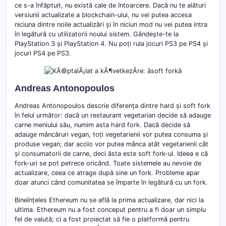
ce s-a înfăptuit, nu există cale de întoarcere. Dacă nu te alături
versiunii actualizate a blockchain-ului, nu vei putea accesa
niciuna dintre noile actualizări și în niciun mod nu vei putea intra
în legătură cu utilizatorii noului sistem. Gândește-te la
PlayStation 3 și PlayStation 4. Nu poți rula jocuri PS3 pe PS4 și
jocuri PS4 pe PS3.
Andreas Antonopoulos
Andreas Antonopoulos descrie diferența dintre hard și soft fork
în felul următor: dacă un restaurant vegetarian decide să adauge
carne meniului său, numim asta hard fork. Dacă decide să
adauge mâncăruri vegan, toți vegetarienii vor putea consuma și
produse vegan; dar acolo vor putea mânca atât vegetarienii cât
și consumatorii de carne, deci ăsta este soft fork-ul. Ideea e că
fork-uri se pot petrece oricând. Toate sistemele au nevoie de
actualizare, ceea ce atrage după sine un fork. Probleme apar
doar atunci când comunitatea se împarte în legătură cu un fork.
Bineînțeles Ethereum nu se află la prima actualizare, dar nici la
ultima. Ethereum nu a fost conceput pentru a fi doar un simplu
fel de valută; ci a fost proiectat să fie o platformă pentru