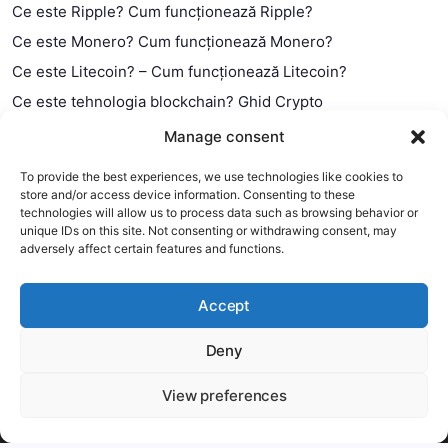
Ce este Ripple? Cum funcționează Ripple?
Ce este Monero? Cum funcționează Monero?
Ce este Litecoin? – Cum funcționează Litecoin?
Ce este tehnologia blockchain? Ghid Crypto
Ce este contractul smart?
Manage consent
To provide the best experiences, we use technologies like cookies to
store and/or access device information. Consenting to these
technologies will allow us to process data such as browsing behavior or
unique IDs on this site. Not consenting or withdrawing consent, may
adversely affect certain features and functions.
Accept
Deny
This website uses cookies to improve your experience. We'll
assume you're ok with this, but you can opt-out if you wish.
View preferences
Copyright 2026 —
MyCryptOption
.
Mai mult
Accept