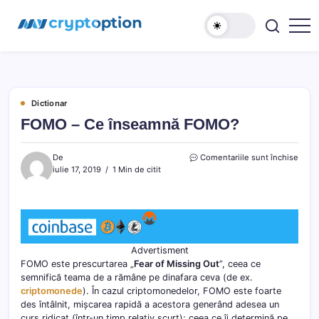
Sari
MyCryptOption
la
conținut
Crypto
Exchange,
Stiri
si
Forum!
Dictionar
FOMO – Ce înseamnă FOMO?
pentr
De
Comentariile sunt închise
FOM
iulie 17, 2019
1 Min de citit
–
Ce
înse
FOM
Advertisment
FOMO este prescurtarea „
Fear of Missing Out
”, ceea ce
semnifică teama de a rămâne pe dinafara ceva (de ex.
criptomonede
). În cazul criptomonedelor, FOMO este foarte
des întâlnit, mișcarea rapidă a acestora generând adesea un
curs ridicat (într-un timp relativ scurt); ceea ce îi determină pe