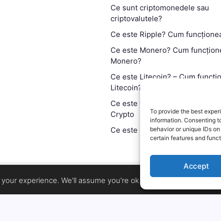
Ce sunt criptomonedele sau
criptovalutele?
Ce este Ripple? Cum funcțione
Ce este Monero? Cum funcțion
Monero?
Ce este Litecoin? – Cum funcți
Litecoin?
Ce este tehnologia blockchain?
To provide the best exper
Crypto
information. Consenting t
Ce este contractul smart?
behavior or unique IDs on
certain features and funct
Accept
Copyright 2026 —
MyCryptOption
.
your experience. We'll assume you're ok with this, but you can op