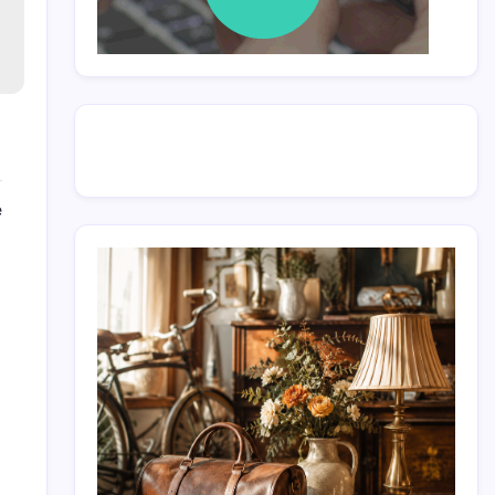
pentru
e
JPMorgan:
Blockchain
este
avantajos
sistemului
bancar