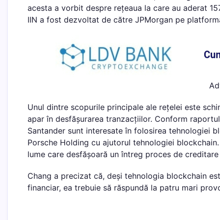
acesta a vorbit despre rețeaua la care au aderat 157
IIN a fost dezvoltat de către JPMorgan pe platfor
Ad
Unul dintre scopurile principale ale rețelei este schi
apar în desfășurarea tranzacțiilor. Conform raport
Santander sunt interesate în folosirea tehnologiei b
Porsche Holding cu ajutorul tehnologiei blockchain. 
lume care desfășoară un întreg proces de creditare
Chang a precizat că, deși tehnologia blockchain este
financiar, ea trebuie să răspundă la patru mari provoc