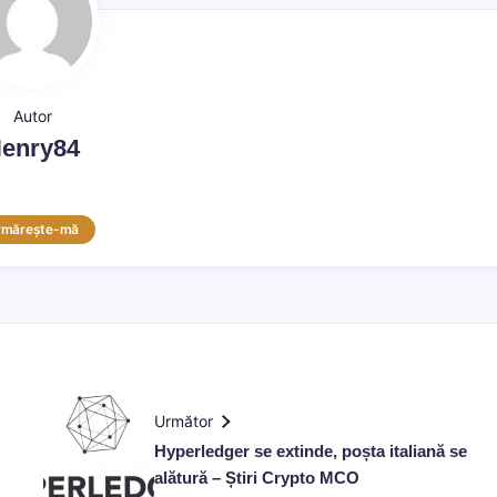
Autor
enry84
rmărește-mă
Următor
Hyperledger se extinde, poșta italiană se
alătură – Știri Crypto MCO