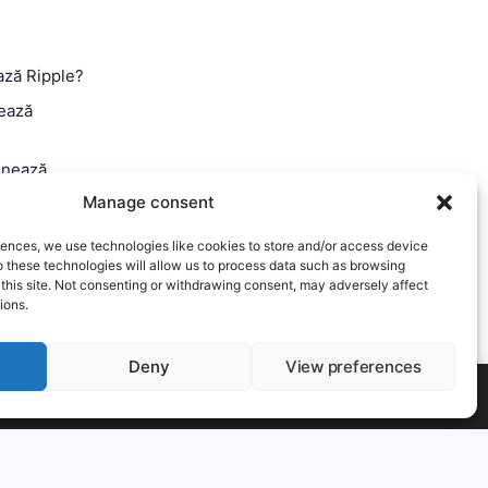
ază Ripple?
ează
onează
Manage consent
 Ghid
iences, we use technologies like cookies to store and/or access device
o these technologies will allow us to process data such as browsing
 this site. Not consenting or withdrawing consent, may adversely affect
ions.
Deny
View preferences
t-out if you wish.
Mai mult
Accept