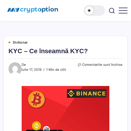
Sari
MyCryptOption
la
conținut
Crypto
Exchange,
Stiri
si
Forum!
Dictionar
KYC – Ce înseamnă KYC?
pentr
De
Comentariile sunt închise
KYC
iulie 17, 2019
1 Min de citit
–
Ce
înse
KYC?