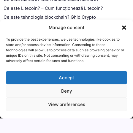
Ce este Litecoin? – Cum funcționează Litecoin?
Ce este tehnologia blockchain? Ghid Crypto
Ce este contractul smart?
Manage consent
To provide the best experiences, we use technologies like cookies to
store and/or access device information. Consenting to these
technologies will allow us to process data such as browsing behavior or
unique IDs on this site. Not consenting or withdrawing consent, may
adversely affect certain features and functions.
Accept
Deny
This website uses cookies to improve your experience. We'll
assume you're ok with this, but you can opt-out if you wish.
View preferences
Copyright 2026 —
MyCryptOption
.
Mai mult
Accept