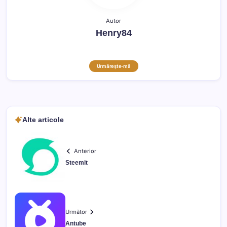
Autor
Henry84
Urmărește-mă
Alte articole
Anterior
Steemit
Următor
Antube