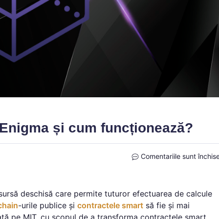
 Enigma și cum funcționează?
Comentariile sunt închis
ursă deschisă care permite tuturor efectuarea de calcule
chain
-urile publice și
contractele smart
să fie și mai
ată pe MIT, cu scopul de a transforma contractele smart