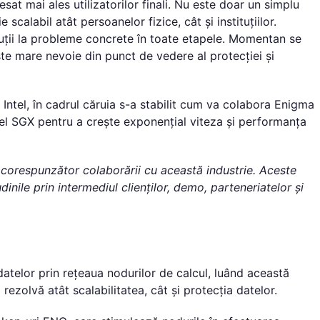
at mai ales utilizatorilor finali. Nu este doar un simplu
 scalabil atât persoanelor fizice, cât și instituțiilor.
uții la probleme concrete în toate etapele. Momentan se
ste mare nevoie din punct de vedere al protecției și
Intel, în cadrul căruia s-a stabilit cum va colabora Enigma
Intel SGX pentru a crește exponențial viteza și performanța
corespunzător colaborării cu această industrie. Aceste
dinile prin intermediul clienților, demo, parteneriatelor și
telor prin rețeaua nodurilor de calcul, luând această
rezolvă atât scalabilitatea, cât și protecția datelor.