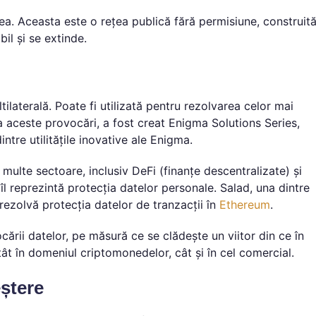
ea. Aceasta este o rețea publică fără permisiune, construit
il și se extinde.
ilaterală. Poate fi utilizată pentru rezolvarea celor mai
a aceste provocări, a fost creat Enigma Solutions Series,
tre utilitățile inovative ale Enigma.
multe sectoare, inclusiv DeFi (finanțe descentralizate) și
îl reprezintă protecția datelor personale. Salad, una dintre
 rezolvă protecția datelor de tranzacții în
Ethereum
.
cării datelor, pe măsură ce se clădește un viitor din ce în
tât în domeniul criptomonedelor, cât și în cel comercial.
ștere