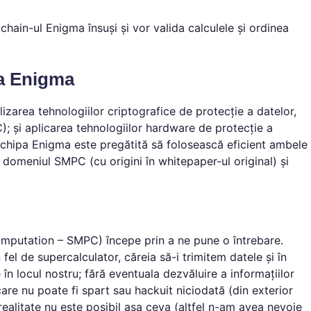
hain-ul Enigma însuși și vor valida calculele și ordinea
 a Enigma
area tehnologiilor criptografice de protecție a datelor,
 și aplicarea tehnologiilor hardware de protecție a
Echipa Enigma este pregătită să folosească eficient ambele
 domeniul SMPC (cu origini în whitepaper-ul original) și
computation – SMPC) începe prin a ne pune o întrebare.
el de supercalculator, căreia să-i trimitem datele și în
în locul nostru; fără eventuala dezvăluire a informațiilor
are nu poate fi spart sau hackuit niciodată (din exterior
n realitate nu este posibil așa ceva (altfel n-am avea nevoie