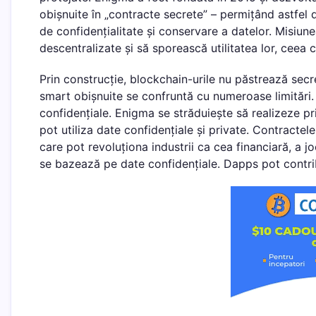
obișnuite în „contracte secrete” – permițând astfel d
de confidențialitate și conservare a datelor. Misiun
descentralizate și să sporească utilitatea lor, ceea c
Prin construcție, blockchain-urile nu păstrează secr
smart obișnuite se confruntă cu numeroase limitări.
confidențiale. Enigma se străduiește să realizeze 
pot utiliza date confidențiale și private. Contractel
care pot revoluționa industrii ca cea financiară, a j
se bazează pe date confidențiale. Dapps pot contribui