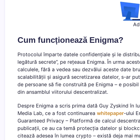
Ad
Cum funcționează Enigma?
Protocolul împarte datele confidențiale și le distrib
legătură secrete”, pe rețeaua Enigma. În urma acesto
calculele, fără a vedea sau dezvălui aceste date br
scalabilității și asigură secretizarea datelor, s-ar p
de persoane să fie construită pe Enigma – e posibil
din ansamblul viitorului descentralizat.
Despre Enigma a scris prima dată Guy Zyskind în luc
Media Lab, ce a fost continuarea
whitepaper
-ului 
Guaranteed Privacy – Platformă de calcul descentral
publicații, ce au ca temă protecția datelor și bloc
citează adesea în lumea crypto – există deja mai mu