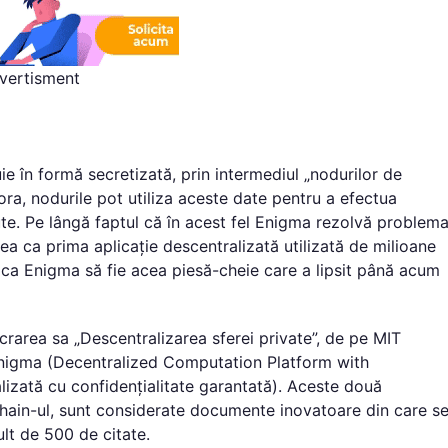
vertisment
uie în formă secretizată, prin intermediul „nodurilor de
ra, nodurile pot utiliza aceste date pentru a efectua
ute. Pe lângă faptul că în acest fel Enigma rezolvă problem
utea ca prima aplicație descentralizată utilizată de milioane
 ca Enigma să fie acea piesă-cheie care a lipsit până acum
rarea sa „Descentralizarea sferei private”, de pe MIT
Enigma (Decentralized Computation Platform with
izată cu confidențialitate garantată). Aceste două
kchain-ul, sunt considerate documente inovatoare din care s
lt de 500 de citate.