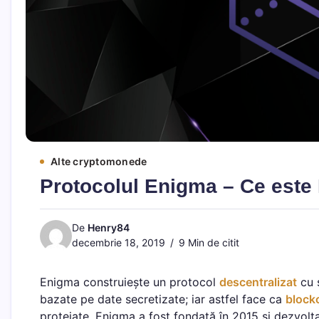
Alte cryptomonede
Protocolul Enigma – Ce este
De
Henry84
decembrie 18, 2019
9 Min de citit
Enigma construiește un protocol
descentralizat
cu s
bazate pe date secretizate; iar astfel face ca
block
protejate. Enigma a fost fondată în 2015 și dezvolt