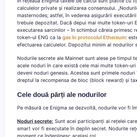
În rețeaua Enigma taxele de calcul sunt plătite cu t
calculelor private și realizarea consensului. „Nodu
masternodes; astfel, în vederea asigurării executării 
trebuie depozitat. Dacă depui mai multe token-uri E
executarea sarcinilor – în schimbul căreia primes
token-ul ENG ca la
gas în protocolul Ethereum
: est
efectuarea calculelor. Depozitul minim al nodurilor
Nodurile secrete ale Mainnet sunt alese pe timpul t
acele noduri în care există cele mai multe token-uri
deveni noduri genesis. Acestea sunt primele noduri î
dreptul la recompensa de bloc (block reward) și ta
Cele două părți ale nodurilor
Pe măsură ce Enigma se dezvoltă, nodurile vor fi îm
Noduri secrete:
Sunt acei participanți ai rețelei ca
smart vor fi executate în deplin secret. Nodurile re
moment ce îndeplinesc același rol.