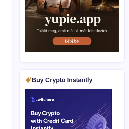
și
cum
funcționează?
Buy Crypto Instantly