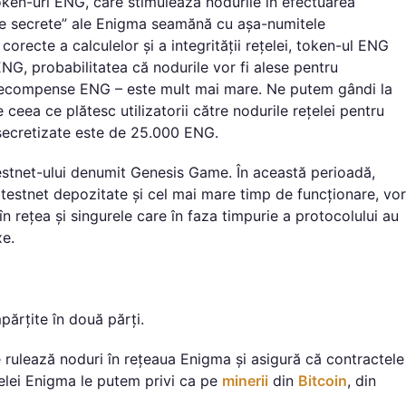
oken-uri ENG, care stimulează nodurile în efectuarea
rile secrete” ale Enigma seamănă cu așa-numitele
corecte a calculelor și a integrității rețelei, token-ul ENG
NG, probabilitatea că nodurile vor fi alese pentru
c recompense ENG – este mult mai mare. Ne putem gândi la
e ceea ce plătesc utilizatorii către nodurile rețelei pentru
 secretizate este de 25.000 ENG.
estnet-ului denumit Genesis Game. În această perioadă,
 testnet depozitate și cel mai mare timp de funcționare, vor
n rețea și singurele care în faza timpurie a protocolului au
xe.
părțite în două părți.
re rulează noduri în rețeaua Enigma și asigură că contractele
țelei Enigma le putem privi ca pe
minerii
din
Bitcoin
, din