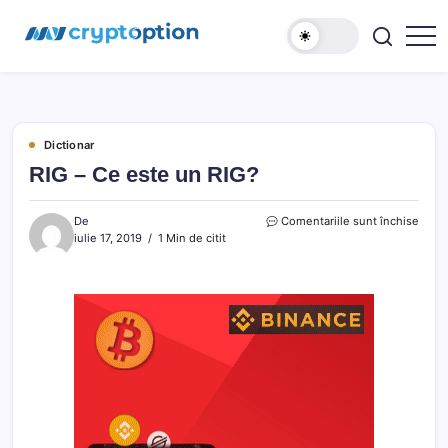
Sari
MyCryptOption
la
conținut
Crypto
Exchange,
Stiri
si
Forum!
Dictionar
RIG – Ce este un RIG?
pentr
De
Comentariile sunt închise
RIG
iulie 17, 2019
1 Min de citit
–
Ce
este
un
RIG?