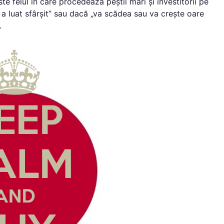
e felul în care procedează peștii mari și investitorii pe
 a luat sfârșit” sau dacă „va scădea sau va crește oare
.