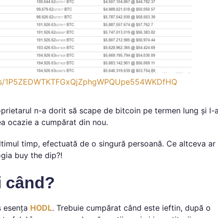
ddress/1P5ZEDWTKTFGxQjZphgWPQUpe554WKDfHQ
rietarul n-a dorit să scape de bitcoin pe termen lung și l-
area ocazie a cumpărat din nou.
ultimul timp, efectuată de o singură persoană. Ce altceva ar
gia buy the dip?!
și când?
s esența
HODL
. Trebuie cumpărat când este ieftin, după o