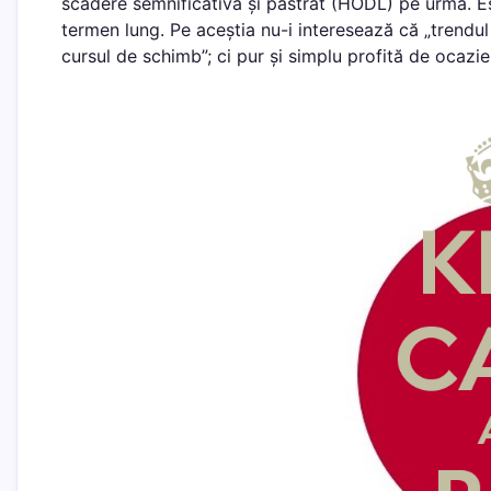
scădere semnificativă și păstrat (HODL) pe urmă. Est
termen lung. Pe aceștia nu-i interesează că „trendul
cursul de schimb”; ci pur și simplu profită de ocazie