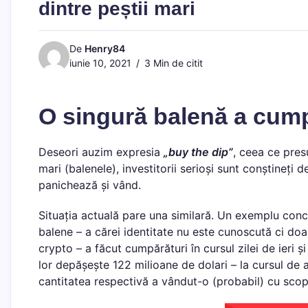
dintre peștii mari
De
Henry84
iunie 10, 2021
3 Min de citit
O singură balenă a cum
Deseori auzim expresia
„buy the dip”
, ceea ce pre
mari (balenele), investitorii serioși sunt conștineți
panichează și vând.
Situația actuală pare una similară. Un exemplu conc
balene – a cărei identitate nu este cunoscută ci doar a
crypto – a făcut cumpărături în cursul zilei de ieri ș
lor depășește 122 milioane de dolari – la cursul de
cantitatea respectivă a vândut-o (probabil) cu scopu