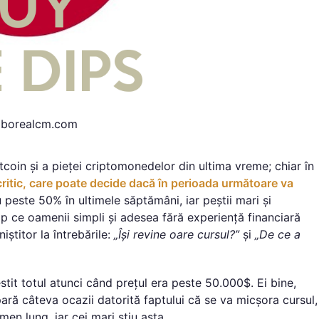
 borealcm.com
coin și a pieței criptomonedelor din ultima vreme; chiar în
critic, care poate decide dacă în perioada următoare va
u peste 50% în ultimele săptămâni, iar peștii mari și
timp ce oamenii simpli și adesea fără experiență financiară
iștitor la întrebările:
„Își revine oare cursul?”
și
„De ce a
stit totul atunci când prețul era peste 50.000$. Ei bine,
ară câteva ocazii datorită faptului că se va micșora cursul,
en lung, iar cei mari știu asta.