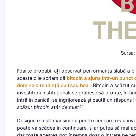
Sursa:
Foarte probabil ați observat performanța slabă a bit
aceste zile scriam că
bitcoin a ajuns într-un punct 
domina o tendință bull sau bear
. Bitcoin a scăzut c
investitorii instituționali se grăbesc să profite, în 
intră în panică, se îngrijorează și caută un răspuns lin
scăzut bitcoin atât de mult?”
Desigur, e mult mai simplu pentru cei care n-au inve
poate va scădea în continuare, s-ar putea să mai ap
dar toate acestea pot însemna doar o intrare pe term