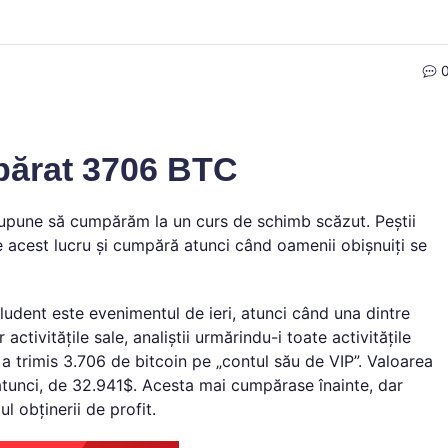
părat 3706 BTC
supune să cumpărăm la un curs de schimb scăzut. Peștii
 de acest lucru și cumpără atunci când oamenii obișnuiți se
ludent este evenimentul de ieri, atunci când una dintre
ctivitățile sale, analiștii urmărindu-i toate activitățile
i a trimis 3.706 de bitcoin pe „contul său de VIP”. Valoarea
 atunci, de 32.941$. Acesta mai cumpărase înainte, dar
l obținerii de profit.