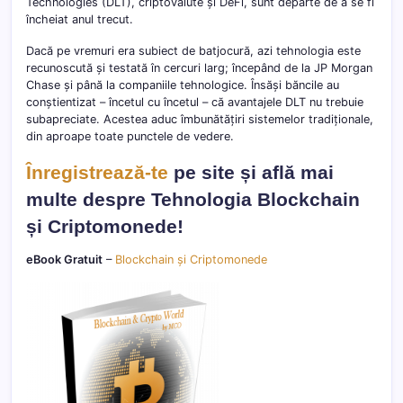
Technologies (DLT), criptovalute și DeFi, sunt departe de a se fi
încheiat anul trecut.
Dacă pe vremuri era subiect de batjocură, azi tehnologia este
recunoscută și testată în cercuri larg; începând de la JP Morgan
Chase și până la companiile tehnologice. Însăși băncile au
conștientizat – încetul cu încetul – că avantajele DLT nu trebuie
subapreciate. Acestea aduc îmbunătățiri sistemelor tradiționale,
din aproape toate punctele de vedere.
Înregistrează-te
pe site și află mai
multe despre Tehnologia Blockchain
și Criptomonede!
eBook Gratuit
–
Blockchain și Criptomonede