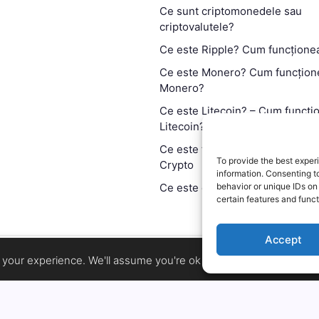
Ce sunt criptomonedele sau
criptovalutele?
Ce este Ripple? Cum funcțione
Ce este Monero? Cum funcțion
Monero?
Ce este Litecoin? – Cum funcți
Litecoin?
Ce este tehnologia blockchain?
To provide the best exper
Crypto
information. Consenting t
Ce este contractul smart?
behavior or unique IDs on
certain features and funct
Accept
Copyright 2026 —
MyCryptOption
.
your experience. We'll assume you're ok with this, but you can op