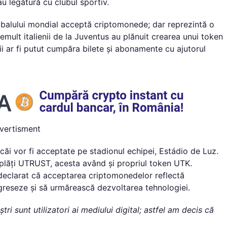
au legătură cu clubul sportiv.
otbalului mondial acceptă criptomonede; dar reprezintă o
emult italienii de la Juventus au plănuit crearea unui token
rii ar fi putut cumpăra bilete și abonamente cu ajutorul
vertisment
căi vor fi acceptate pe stadionul echipei, Estádio de Luz.
de plăți UTRUST, acesta având și propriul token UTK.
a declarat că acceptarea criptomonedelor reflectă
greseze și să urmărească dezvoltarea tehnologiei.
i sunt utilizatori ai mediului digital; astfel am decis că