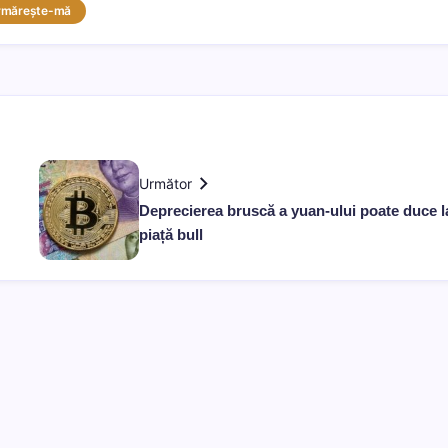
rmărește-mă
Următor
Deprecierea bruscă a yuan-ului poate duce l
piață bull