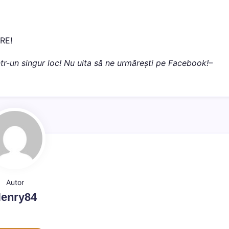
ARE!
 într-un singur loc! Nu uita să ne urmărești pe Facebook!–
Autor
enry84