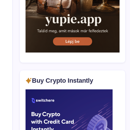
și
Ethereum
Buy Crypto Instantly