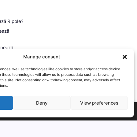
ază Ripple?
ează
onează
Manage consent
 Ghid
iences, we use technologies like cookies to store and/or access device
o these technologies will allow us to process data such as browsing
 this site. Not consenting or withdrawing consent, may adversely affect
ions.
Deny
View preferences
t-out if you wish.
Mai mult
Accept