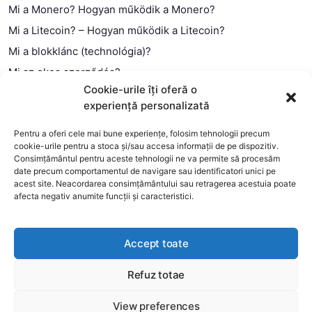
Mi a Monero? Hogyan működik a Monero?
Mi a Litecoin? – Hogyan működik a Litecoin?
Mi a blokklánc (technológia)?
Mi az okos szerződés?
Cookie-urile îți oferă o
experiență personalizată
Pentru a oferi cele mai bune experiențe, folosim tehnologii precum
cookie-urile pentru a stoca și/sau accesa informații de pe dispozitiv.
Consimțământul pentru aceste tehnologii ne va permite să procesăm
date precum comportamentul de navigare sau identificatori unici pe
acest site. Neacordarea consimțământului sau retragerea acestuia poate
afecta negativ anumite funcții și caracteristici.
Accept toate
Copyright 2026 —
MyCryptOption
.
Refuz totae
This website uses cookies to improve your experience. We'll
assume you're ok with this, but you can opt-out if you wish.
View preferences