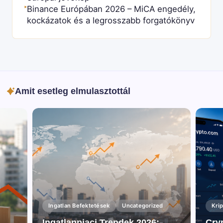
Binance Európában 2026 – MiCA engedély,
►
kockázatok és a legrosszabb forgatókönyv
Amit esetleg elmulasztottál
Ingatlan Befektetések
Uncategorized
Kri
k
Ingatlanpiaci Trendek 2026:
Cryp