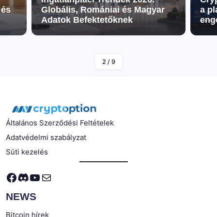
 és
Globális, Romániai és Magyar
a p
Adatok Befektetőknek
eng
Szerző
The9human
2
/
9
Általános Szerződési Feltételek
Adatvédelmi szabályzat
Süti kezelés
Facebook
Discord
YouTube
Mail
NEWS
Bitcoin hírek