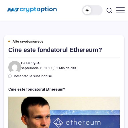
Sari
MyCryptOption
la
conținut
Crypto
Exchange,
Stiri
si
Forum!
Alte cryptomonede
Cine este fondatorul Ethereum?
De
Henry84
septembrie 11, 2019
2 Min de citit
pentru
Comentariile sunt închise
Cine
este
Cine este fondatorul Ethereum?
fondatorul
Ethereum?