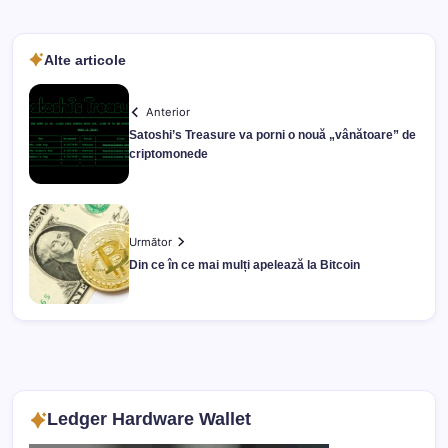
Alte articole
Anterior
Satoshi’s Treasure va porni o nouă „vânătoare” de
criptomonede
Următor
Din ce în ce mai mulți apelează la Bitcoin
Ledger Hardware Wallet