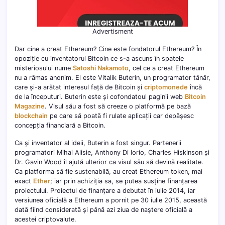
Advertisment
Dar cine a creat Ethereum? Cine este fondatorul Ethereum? În
opoziție cu inventatorul Bitcoin ce s-a ascuns în spatele
misteriosului nume
Satoshi Nakamoto
, cel ce a creat Ethereum
nu a rămas anonim. El este Vitalik Buterin, un programator tânăr,
care și-a arătat interesul față de Bitcoin și
criptomonede
încă
de la începuturi. Buterin este și cofondatoul paginii web
Bitcoin
Magazine
. Visul său a fost să creeze o platformă pe bază
blockchain
pe care să poată fi rulate aplicații car depășesc
concepția financiară a Bitcoin.
Ca și inventator al ideii, Buterin a fost singur. Partenerii
programatori Mihai Alisie, Anthony Di Iorio, Charles Hiskinson și
Dr. Gavin Wood îl ajută ulterior ca visul său să devină realitate.
Ca platforma să fie sustenabilă, au creat Ethereum token, mai
exact
Ether
; iar prin achiziția sa, se putea susține finanțarea
proiectului. Proiectul de finanțare a debutat în iulie 2014, iar
versiunea oficială a Ethereum a pornit pe 30 iulie 2015, această
dată fiind considerată și până azi ziua de naștere oficială a
acestei criptovalute.