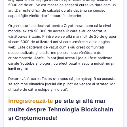
5000 de dolari. Se estimează că această cursă va dura cam un
an. „Dar este dificil de calculat durata dacă nu se cunosc
capacitățile vânătorilor” – apare în descriere.
Organizatorii au declarat pentru Cryptonews.com că la nivel
mondial există 50.000 de adrese IP care s-au conectat la
vânătoarea Bitcoin. Printre ele se află mai mult de 20 de grupuri
și cam 3000 de utilizatori activi care urmăresc zilnic pagina
web. Este captivant de văzut cum s-au creat comunități
descentralizate și platforme pentru noua vânătoare de
criptomonede. Astfel, în sprijinul acestui joc au fost realizate
canale Youtube și bloguri, cu efect pozitiv asupra industriei și
lumii crypto.
Despre vânătoarea Tezos s-a spus că „se așteaptă ca aceasta
să schimbe dinamica jocului din punct de vedere al strategiilor
utilizate de către echipe și indivizi”.
Înregistrează-te
pe site și află mai
multe despre Tehnologia Blockchain
și Criptomonede!