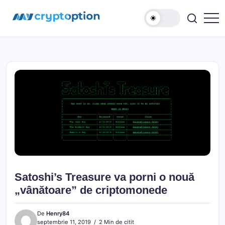
Sari
MyCryptOption
la
conținut
Crypto
Exchange,
Stiri
si
Forum!
Satoshi’s Treasure va porni o nouă
„vânătoare” de criptomonede
De
Henry84
septembrie 11, 2019
2 Min de citit