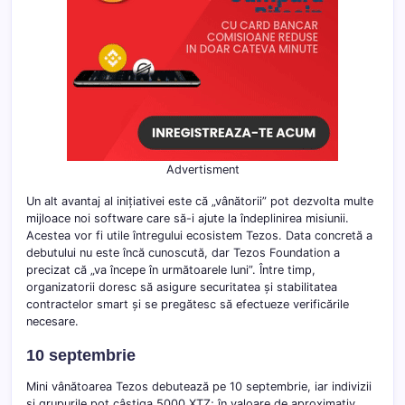
Advertisment
Un alt avantaj al inițiativei este că „vânătorii” pot dezvolta multe
mijloace noi software care să-i ajute la îndeplinirea misiunii.
Acestea vor fi utile întregului ecosistem Tezos. Data concretă a
debutului nu este încă cunoscută, dar Tezos Foundation a
precizat că „va începe în următoarele luni”. Între timp,
organizatorii doresc să asigure securitatea și stabilitatea
contractelor smart și se pregătesc să efectueze verificările
necesare.
10 septembrie
Mini vânătoarea Tezos debutează pe 10 septembrie, iar indivizii
și grupurile pot câștiga 5000 XTZ; în valoare de aproximativ