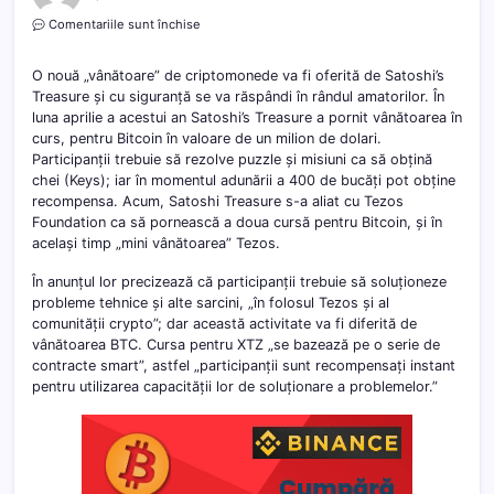
pentru
Comentariile sunt închise
Satoshi’s
Treasure
O nouă „vânătoare” de criptomonede va fi oferită de Satoshi’s
va
Treasure și cu siguranță se va răspândi în rândul amatorilor. În
porni
luna aprilie a acestui an Satoshi’s Treasure a pornit vânătoarea în
o
nouă
curs, pentru Bitcoin în valoare de un milion de dolari.
„vânătoare”
Participanții trebuie să rezolve puzzle și misiuni ca să obțină
de
chei (Keys); iar în momentul adunării a 400 de bucăți pot obține
criptomonede
recompensa. Acum, Satoshi Treasure s-a aliat cu Tezos
Foundation ca să pornească a doua cursă pentru Bitcoin, și în
același timp „mini vânătoarea” Tezos.
În anunțul lor precizează că participanții trebuie să soluționeze
probleme tehnice și alte sarcini, „în folosul Tezos și al
comunității crypto”; dar această activitate va fi diferită de
vânătoarea BTC. Cursa pentru XTZ „se bazează pe o serie de
contracte smart”, astfel „participanții sunt recompensați instant
pentru utilizarea capacității lor de soluționare a problemelor.”