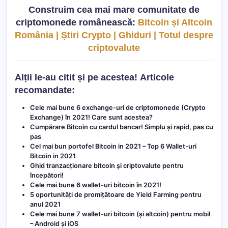
Construim cea mai mare comunitate de
criptomonede românească:
Bitcoin și Altcoin
România | Știri Crypto | Ghiduri | Totul despre
criptovalute
Alții le-au citit și pe acestea!
Articole
recomandate:
Cele mai bune 6 exchange-uri de criptomonede (Crypto
Exchange) în 2021! Care sunt acestea?
Cumpărare Bitcoin cu cardul bancar! Simplu și rapid, pas cu
pas
Cel mai bun portofel Bitcoin in 2021 – Top 6 Wallet-uri
Bitcoin in 2021
Ghid tranzacționare bitcoin și criptovalute pentru
începători!
Cele mai bune 6 wallet-uri bitcoin în 2021!
5 oportunități de promițătoare de Yield Farming pentru
anul 2021
Cele mai bune 7 wallet-uri bitcoin (și altcoin) pentru mobil
– Android și iOS