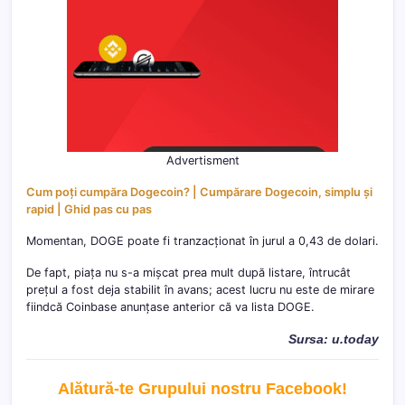
Advertisment
Cum poți cumpăra Dogecoin? | Cumpărare Dogecoin, simplu și
rapid | Ghid pas cu pas
Momentan, DOGE poate fi tranzacționat în jurul a 0,43 de dolari.
De fapt, piața nu s-a mișcat prea mult după listare, întrucât
prețul a fost deja stabilit în avans; acest lucru nu este de mirare
fiindcă Coinbase anunțase anterior că va lista DOGE.
Sursa: u.today
Alătură-te Grupului nostru Facebook
!