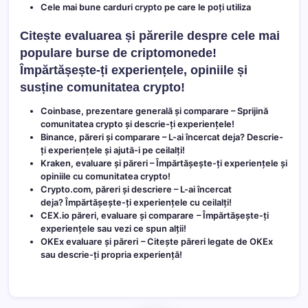
Cele mai bune carduri crypto pe care le poți utiliza
Citește evaluarea și părerile despre cele mai
populare burse de criptomonede!
Împărtășește-ți experiențele, opiniile și
susține comunitatea crypto!
Coinbase, prezentare generală și comparare
– Sprijină
comunitatea crypto și descrie-ți experiențele!
Binance, păreri și comparare
– L-ai încercat deja? Descrie-
ți experiențele și ajută-i pe ceilalți!
Kraken, evaluare și păreri
– Împărtășește-ți experiențele și
opiniile cu comunitatea crypto!
Crypto.com, păreri și descriere
– L-ai încercat
deja? Împărtășește-ți experiențele cu ceilalți!
CEX.io păreri, evaluare și comparare
– Împărtășește-ți
experiențele sau vezi ce spun alții!
OKEx evaluare și păreri
– Citește păreri legate de OKEx
sau descrie-ți propria experiență!