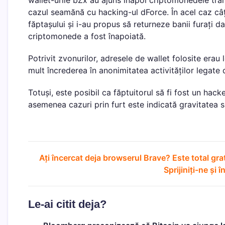
wallet-urile bZx au ajuns înapoi criptomonedele tra
cazul seamănă cu hacking-ul dForce. În acel caz câțiv
făptașului și i-au propus să returneze banii furați 
criptomonede a fost înapoiată.
Potrivit zvonurilor, adresele de wallet folosite erau
mult încrederea în anonimitatea activităților legate
Totuși, este posibil ca făptuitorul să fi fost un hacke
asemenea cazuri prin furt este indicată gravitatea si
Ați încercat deja browserul Brave? Este total gra
Sprijiniți-ne și î
Le-ai citit deja?