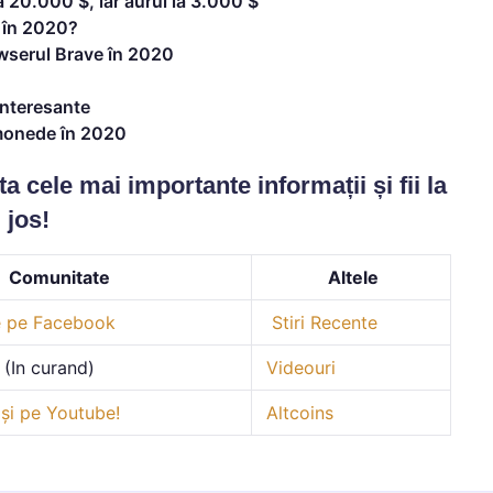
 20.000 $, iar aurul la 3.000 $
ă în 2020?
owserul Brave în 2020
 interesante
omonede în 2020
 cele mai importante informații și fii la
 jos!
Comunitate
Altele
 pe Facebook
Stiri Recente
(In curand)
Videouri
și pe Youtube!
Altcoins