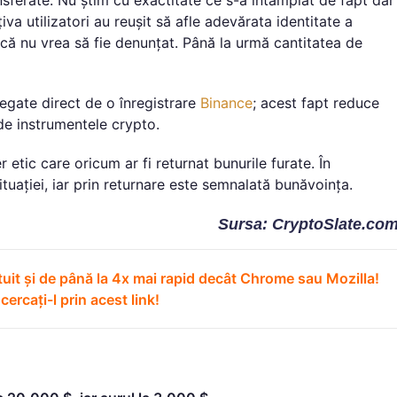
nsferate. Nu știm cu exactitate ce s-a întâmplat de fapt dar
a utilizatori au reușit să afle adevărata identitate a
dacă nu vrea să fie denunțat. Până la urmă cantitatea de
 legate direct de o înregistrare
Binance
; acest fapt reduce
 de instrumentele crypto.
r etic care oricum ar fi returnat bunurile furate. În
tuației, iar prin returnare este semnalată bunăvoința.
Sursa: CryptoSlate.co
tuit și de până la 4x mai rapid decât Chrome sau Mozilla!
ncercați-l prin acest link!