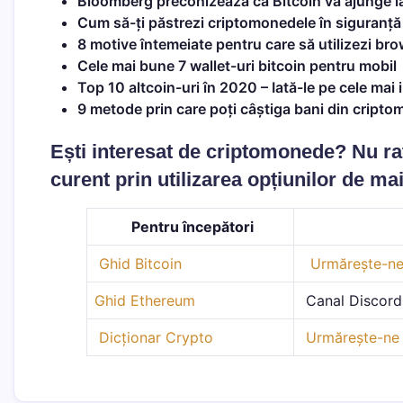
Bloomberg preconizează că Bitcoin va ajunge la
Cum să-ți păstrezi criptomonedele în siguranț
8 motive întemeiate pentru care să utilizezi br
Cele mai bune 7 wallet-uri bitcoin pentru mobil
Top 10 altcoin-uri în 2020 – Iată-le pe cele mai
9 metode prin care poți câștiga bani din cript
Ești interesat de criptomonede? Nu rata
curent prin utilizarea opțiunilor de mai
Pentru începători
Ghid Bitcoin
Urmărește-ne
Ghid Ethereum
Canal Discord 
Dicționar Crypto
Urmărește-ne 