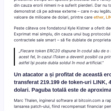
din cauza erorii nimeni n-a suferit pierderi. Dar nu t
demonstrat că pe adrese externe – care n-au legătu
valoare de milioane de dolari, printre care
ether
,
LI
Peste câteva ore fondatorul Kyle Kistner a oferit dec
Exprimat mai simplu, din cauza unui bug protocolul 
contractele sale smart – să fie dublate de proprietari
„Fiecare token ERC20 dispune în codul său de o fu
acest fel, în cazul iToken a devenit posibil ca pri
astfel își poate dubla soldul în mod artificial.”
Un atacator a și profitat de această er
transferat 219.199 de token-uri LINK, 
dolari. Paguba totală este de aproxima
Marc Thalen, inginerul software al bitcoin.com a rap
lansarea patch-ului, fiind recompensat financiar pen