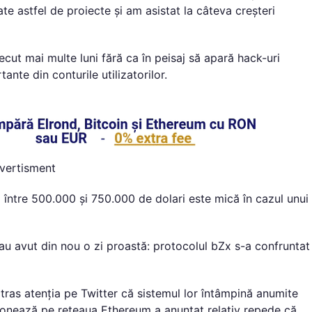
te astfel de proiecte și am asistat la câteva creșteri
ecut mai multe luni fără ca în peisaj să apară hack-uri
te din conturile utilizatorilor.
vertisment
între 500.000 și 750.000 de dolari este mică în cazul unui
au avut din nou o zi proastă: protocolul bZx s-a confruntat
atras atenția pe Twitter că sistemul lor întâmpină anumite
ționează pe rețeaua Ethereum a anunțat relativ repede că