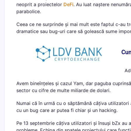
neoprit a proiectelor
DeFi
. Au luat naștere nenumăra
parabolice.
Ceea ce ne surprinde și mai mult este faptul c-au tr
dramatice sau bug-uri care să golească sume importan
Ad
Avem bineînțeles și cazul Yam, dar paguba cuprinsă 
sector cu cifre de multe miliarde de dolari.
Numai că în urmă cu o săptămână câțiva utilizatori 
cu un bug care ar putea fi chiar și un hacking.
Pe 13 septembrie câțiva utilizatori și însuși bZx au 
probleme. Echipa din spatele proiectului care func