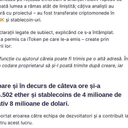
oată lumea a rămas atât de liniștită; câțiva analiști au
ră cu proiectul – au fost transferate criptomonede în
NK
și stablecoin-uri.
larații legate de subiect, explicând ce s-a întâmplat.
a permis ca iToken pe care le-a emis – create prin
i lor:
ncție cu ajutorul căreia poate fi trimis pe o altă adresă. În
n codare proprietarul să și-l poată trimite după creare, iar
oare și în decurs de câteva ore și-a
4.502 ether și stablecoins de 4 milioane de
tiv 8 milioane de dolari.
ortat eroarea către echipa de dezvoltatori și a contribuit l
tru acest lucru.