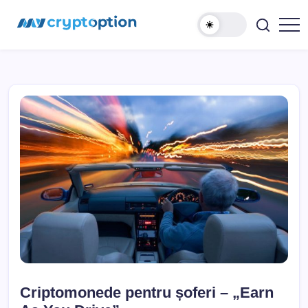
Sari
MyCryptOption
la
conținut
Crypto
Exchange,
Stiri
si
Forum!
Criptomonede pentru șoferi – „Earn