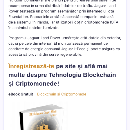
Nu doar Continental are planuri pentru crearea unui sistem de
recompense în urma distribuirii datelor de trafic. Jaguar Land
Rover testează un program asemănător prin intermediul Iota
Foundation. Rapoartele arată că această companie testează
deja sistemul în Irlanda, iar utilizatorii obțin criptomonede IOTA
în schimbul datelor furnizate.
Programul Jaguar Land Rover urmărește atât datele din exterior,
cât și pe cele din interior. El monitorizează permanent ce
cantitate de energie consumă Jaguar I-Pace și poate asigura ca
aceasta să provină din surse regenerabile.
Înregistrează-te
pe site și află mai
multe despre Tehnologia Blockchain
și Criptomonede!
eBook Gratuit
–
Blockchain și Criptomonede