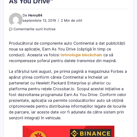
As You Drive”
De
Henry84
septembrie 13, 2019
2 Min de citit
pentru
Comentariile sunt închise
Criptomonede
pentru
Producătorul de componente auto Continental a dat publicității
șoferi
noua sa aplicație, Earn As You Drive (câștigă în timp ce
–
conduci). Aceasta va folosi
„Earn
tehnologie blockchain
ca să
As
recompenseze șoferul pentru datele transmise din mașină.
You
Drive”
La sfârșitul lunii august, pe prima pagină a magazinului Forbes a
apărut știrea conform căreia Continental a încheiat un
parteneriat cu Hewlett Packard Enterprise și ulterior cu
platforma pentru rețele Crossbar.io. Scopul acestei inițiative a
fost dezvoltarea programului Earn As You Drive. Conform celor
prezentate, aplicația va permite conducătorilor auto să obțină
criptomonede pentru distribuirea informațiilor legate de locurile
de parcare, iar aceste date vor fi adunate de către sistem prin
senzorii integrați în vehicule.