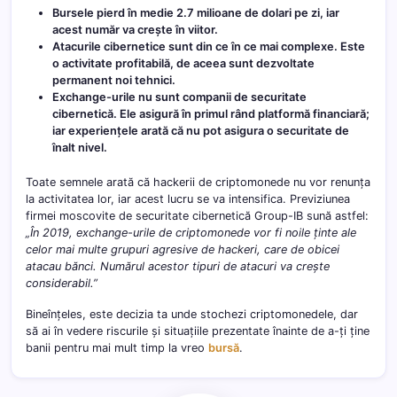
Bursele pierd în medie 2.7 milioane de dolari pe zi, iar
acest număr va crește în viitor.
Atacurile cibernetice sunt din ce în ce mai complexe. Este
o activitate profitabilă, de aceea sunt dezvoltate
permanent noi tehnici.
Exchange-urile nu sunt companii de securitate
cibernetică. Ele asigură în primul rând platformă financiară;
iar experiențele arată că nu pot asigura o securitate de
înalt nivel.
Toate semnele arată că hackerii de criptomonede nu vor renunța
la activitatea lor, iar acest lucru se va intensifica. Previziunea
firmei moscovite de securitate cibernetică Group-IB sună astfel:
„În 2019, exchange-urile de criptomonede vor fi noile ținte ale
celor mai multe grupuri agresive de hackeri, care de obicei
atacau bănci. Numărul acestor tipuri de atacuri va crește
considerabil.”
Bineînțeles, este decizia ta unde stochezi criptomonedele, dar
să ai în vedere riscurile și situațiile prezentate înainte de a-ți ține
banii pentru mai mult timp la vreo
bursă
.