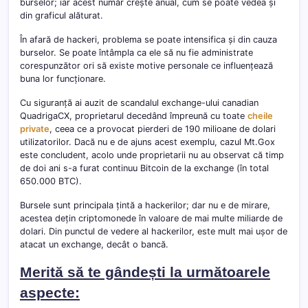
burselor; iar acest număr crește anual, cum se poate vedea și
din graficul alăturat.
În afară de hackeri, problema se poate intensifica și din cauza
burselor. Se poate întâmpla ca ele să nu fie administrate
corespunzător ori să existe motive personale ce influențează
buna lor funcționare.
Cu siguranță ai auzit de scandalul exchange-ului canadian
QuadrigaCX, proprietarul decedând împreună cu toate
cheile
private
, ceea ce a provocat pierderi de 190 milioane de dolari
utilizatorilor. Dacă nu e de ajuns acest exemplu, cazul Mt.Gox
este concludent, acolo unde proprietarii nu au observat că timp
de doi ani s-a furat continuu Bitcoin de la exchange (în total
650.000 BTC).
Bursele sunt principala țintă a hackerilor; dar nu e de mirare,
acestea dețin criptomonede în valoare de mai multe miliarde de
dolari. Din punctul de vedere al hackerilor, este mult mai ușor de
atacat un exchange, decât o bancă.
Merită să te gândești la următoarele
aspecte: