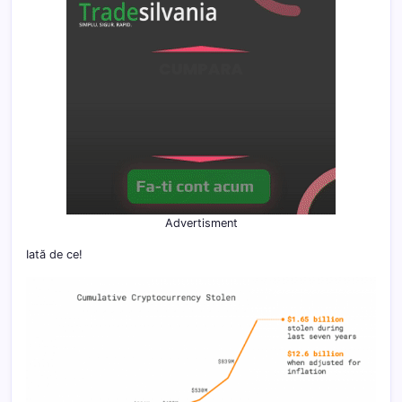
exchange?
Advertisment
Iată de ce!