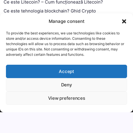
Ce este Litecoin? – Cum funcționează Litecoin?
Ce este tehnologia blockchain? Ghid Crypto
Ce este contractul smart?
Manage consent
To provide the best experiences, we use technologies like cookies to
store and/or access device information. Consenting to these
technologies will allow us to process data such as browsing behavior or
unique IDs on this site. Not consenting or withdrawing consent, may
adversely affect certain features and functions.
Accept
Deny
This website uses cookies to improve your experience. We'll
assume you're ok with this, but you can opt-out if you wish.
View preferences
Copyright 2026 —
MyCryptOption
.
Mai mult
Accept