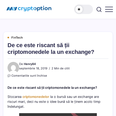
Sari
MyCryptOption
la
conținut
Crypto
Exchange,
Stiri
si
Forum!
FinTech
De ce este riscant să ții
criptomonedele la un exchange?
De
Henry84
septembrie 18, 2019
2 Min de citit
pentru
Comentariile sunt închise
De
ce
De ce este riscant să ții criptomonedele la un exchange?
este
riscant
Stocarea
criptomonedelor
la o bursă sau un exchange are
să
riscuri mari, deci nu este o idee bună să le ținem acolo timp
ții
criptomonedele
îndelungat.
la
un