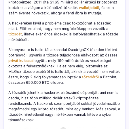
kriptopénzed. 2011 óta $1.65 milliárd dollár értékű kriptopénzt
loptak el a világon a különböző tőzsdék
walletjeiből
, és ez a
szám évente növekszik, ahogy a fenti ábra is mutatja.
A hackereken kívül a probléma csak fokozódhat a tőzsdék
miatt. Előfordulhat, hogy nem megfelelőképpen vezetik a
tőzsdét
, illetve akár önös érdekek is befolyásolhatják a tőzsde
működését.
Bizonyára te is hallottál a kanadai QuadrigaCX tőzsdén történt
botrányról, ugyanis a tőzsde tuljadonosa eltávozott az összes
privát kulccsal
együtt, mely 190 millió dolláros veszteséget
okozott a felhasználóknak. Ha ez nem elég, bizonyára az
Mt.Gox tőzsde esetéről is hallottál, akinek a vezetői nem vették
észre, hogy 2 évig folyamatosan lopták a
tőzsdéről
a Bitcoint,
összesen 650.000 BTC ellopva.
A tőzsdék jelentik a hackerek elsőszámú célpontját, ami nem is
csoda, hisz több milliárd dollár értékű kriptopénzzel
rendelkeznek. A hackerek szempontjából sokkal jövedelmezőbb
megtámadni egy kripto tőzsdét, mint egy bankot. Más szóval, a
tőzsdék hihetetlenül nagy mértékben vannak kitéve a cyber
támadásoknak.