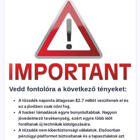
Vedd fontolóra a következő tényeket:
A tőzsdék naponta átlagosan $2.7 milliót veszítenek el és
ez a jövőben csak nőni fog.
A hacker támadások egyre bonyolultabbak. Nagyon
jövedelmező tevékenység, ezért egyre több időt
fordítanak új technikák kidolgozására.
A tőzsdék nem kiberbiztonsági vállalatok. Elsősorban
pénzügyi platformot biztosítanak és a tapasztalatok azt