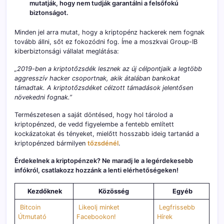
mutatják, hogy nem tudják garantálni a felsőfokú
biztonságot.
Minden jel arra mutat, hogy a kriptopénz hackerek nem fognak
tovább állni, sőt ez fokozódni fog. Íme a moszkvai Group-IB
kiberbiztonsági vállalat meglátása:
„2019-ben a kriptotőzsdék lesznek az új célpontjaik a legtöbb
aggresszív hacker csoportnak, akik átalában bankokat
támadtak. A kriptotőzsdéket célzott támadások jelentősen
növekedni fognak.”
Természetesen a saját döntésed, hogy hol tárolod a
kriptopénzed, de vedd figyelembe a fentebb említett
kockázatokat és tényeket, mielőtt hosszabb ideig tartanád a
kriptopénzed bármilyen
tőzsdénél
.
Érdekelnek a kriptopénzek? Ne maradj le a legérdekesebb
infókról, csatlakozz hozzánk a lenti elérhetőségeken!
Kezdőknek
Közösség
Egyéb
Bitcoin
Likeolj minket
Legfrissebb
Útmutató
Facebookon!
Hírek