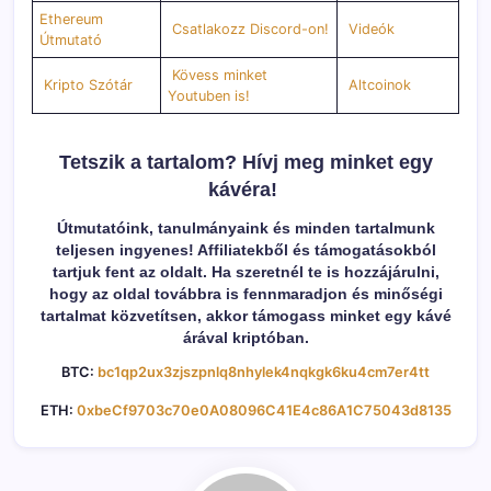
Ethereum
Csatlakozz Discord-on!
Videók
Útmutató
Kövess minket
Kripto Szótár
Altcoinok
Youtuben is!
Tetszik a tartalom? Hívj meg minket egy
kávéra!
Útmutatóink, tanulmányaink és minden tartalmunk
teljesen ingyenes! Affiliatekből és támogatásokból
tartjuk fent az oldalt. Ha szeretnél te is hozzájárulni,
hogy az oldal továbbra is fennmaradjon és minőségi
tartalmat közvetítsen, akkor támogass minket egy kávé
árával kriptóban.
BTC:
bc1qp2ux3zjszpnlq8nhylek4nqkgk6ku4cm7er4tt
ETH:
0xbeCf9703c70e0A08096C41E4c86A1C75043d8135