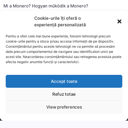
Mi a Monero? Hogyan működik a Monero?
Mi a Litecoin? – Hogyan működik a Litecoin?
Cookie-urile îți oferă o
Mi a blokklánc (technológia)?
experiență personalizată
Mi az okos szerződés?
Pentru a oferi cele mai bune experiențe, folosim tehnologii precum
cookie-urile pentru a stoca și/sau accesa informații de pe dispozitiv.
Consimțământul pentru aceste tehnologii ne va permite să procesăm
date precum comportamentul de navigare sau identificatori unici pe
acest site. Neacordarea consimțământului sau retragerea acestuia poate
afecta negativ anumite funcții și caracteristici.
Accept toate
Refuz totae
This website uses cookies to improve your experience. We'll
assume you're ok with this, but you can opt-out if you wish.
View preferences
Copyright 2026 —
MyCryptOption
.
Még több
Elfogadom