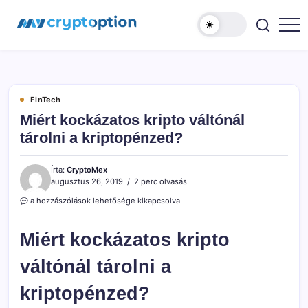
Ugrás
MyCryptOption
a
tartalomhoz
Kriptopénz
Hírek,
Váltás
és
Közösség!
FinTech
Miért kockázatos kripto váltónál
tárolni a kriptopénzed?
Írta:
CryptoMex
augusztus 26, 2019
2 perc olvasás
Miért
a hozzászólások lehetősége kikapcsolva
kockázatos
kripto
Miért kockázatos kripto
váltónál
tárolni
a
váltónál tárolni a
kriptopénzed?
bejegyzéshez
kriptopénzed?