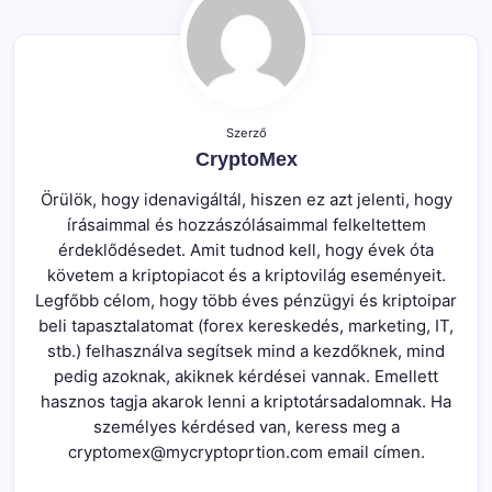
Szerző
CryptoMex
Örülök, hogy idenavigáltál, hiszen ez azt jelenti, hogy
írásaimmal és hozzászólásaimmal felkeltettem
érdeklődésedet. Amit tudnod kell, hogy évek óta
követem a kriptopiacot és a kriptovilág eseményeit.
Legfőbb célom, hogy több éves pénzügyi és kriptoipar
beli tapasztalatomat (forex kereskedés, marketing, IT,
stb.) felhasználva segítsek mind a kezdőknek, mind
pedig azoknak, akiknek kérdései vannak. Emellett
hasznos tagja akarok lenni a kriptotársadalomnak. Ha
személyes kérdésed van, keress meg a
cryptomex@mycryptoprtion.com email címen.