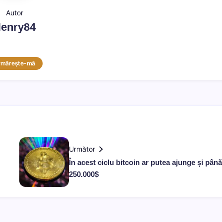
Autor
enry84
rmărește-mă
Următor
În acest ciclu bitcoin ar putea ajunge și până
250.000$