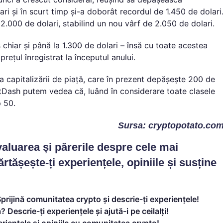
ri și în scurt timp și-a doborât recordul de 1.450 de dolari
 2.000 de dolari, stabilind un nou vârf de 2.050 de dolari.
s chiar și până la 1.300 de dolari – însă cu toate acestea
ețul înregistrat la începutul anului.
a capitalizării de piață, care în prezent depășește 200 de
setDash putem vedea că, luând în considerare toate clasele
p 50.
Sursa: cryptopotato.co
 evaluarea și părerile despre cele mai
ășește-ți experiențele, opiniile și susține
prijină comunitatea crypto și descrie-ți experiențele!
? Descrie-ți experiențele și ajută-i pe ceilalți!