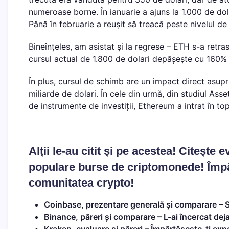
numeroase borne. În ianuarie a ajuns la 1.000 de dola
Până în februarie a reușit să treacă peste nivelul de
Bineînțeles, am asistat și la regrese – ETH s-a retra
cursul actual de 1.800 de dolari depășește cu 160% pr
În plus, cursul de schimb are un impact direct asupr
miliarde de dolari. În cele din urmă, din studiul As
de instrumente de investiții, Ethereum a intrat în to
Alții le-au citit și pe acestea! Citește
populare burse de criptomonede! Împărt
comunitatea crypto!
Coinbase, prezentare generală și comparare
– S
Binance, păreri și comparare
– L-ai încercat deja