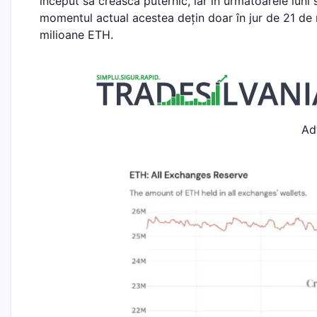
început să crească puternic, iar în următoarele luni
momentul actual acestea dețin doar în jur de 21 de 
milioane ETH.
Ad