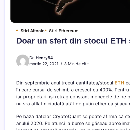
Stiri Altcoin
Stiri Ethereum
Doar un sfert din stocul ETH 
De
Henry84
martie 22, 2021
3 Min de citit
Din septembrie anul trecut cantitatea/stocul
ETH
ca
în care cursul de schimb a crescut cu 400%. Pentru m
iar proprietarii își retrag constant monedele de pe
nu s-a afllat niciodată atât de puțin ether ca și acu
Pe baza datelor CryptoQuant se poate afirma că stoc
anului 2020. Pe atunci la burse se găseau aproximat