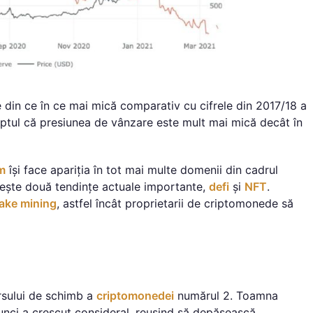
te din ce în ce mai mică comparativ cu cifrele din 2017/18 a
faptul că presiunea de vânzare este mult mai mică decât în
m
își face apariția în tot mai multe domenii din cadrul
iește două tendințe actuale importante,
defi
și
NFT
.
ake mining
, astfel încât proprietarii de criptomonede să
rsului de schimb a
criptomonedei
numărul 2. Toamna
unci a crescut consideral, reușind să depășească