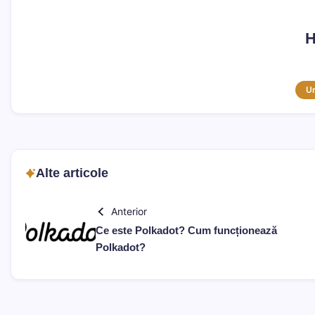
H
U
Alte articole
Anterior
Ce este Polkadot? Cum funcționează
Polkadot?