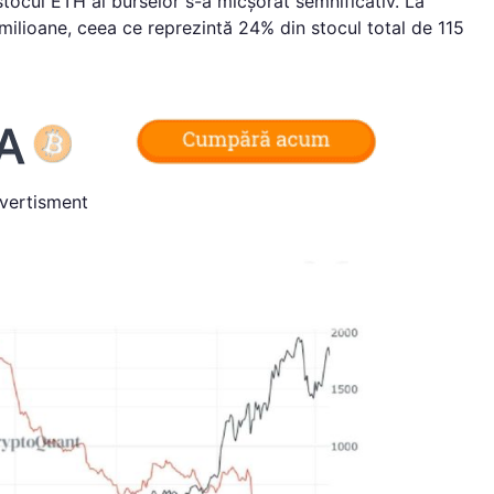
 stocul ETH al burselor s-a micșorat semnificativ. La
milioane, ceea ce reprezintă 24% din stocul total de 115
vertisment