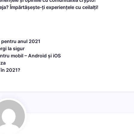
riențele și opiniile cu comunitatea crypto!
eja? Împărtășește-ți experiențele cu ceilalți!
g pentru anul 2021
gi la sigur
entru mobil – Android și iOS
iza
 în 2021?