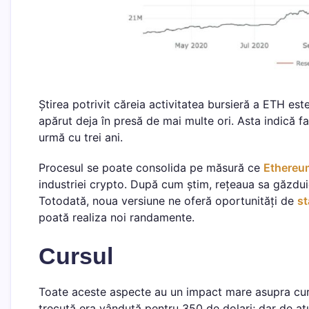
Știrea potrivit căreia activitatea bursieră a ETH es
apărut deja în presă de mai multe ori. Asta indică 
urmă cu trei ani.
Procesul se poate consolida pe măsură ce
Ethereu
industriei crypto. După cum știm, rețeaua sa găzdu
Totodată, noua versiune ne oferă oportunități de
st
poată realiza noi randamente.
Cursul
Toate aceste aspecte au un impact mare asupra cu
trecută era vândută pentru 350 de dolari; dar de at