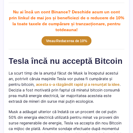
Nu ai încă un cont Binance? Deschide acum un cont
prin linkul de mai jos și beneficiezi de o reducere de 10%
la toate taxele de cumpărare și tranzacționare, pentru
totdeau
na!
Vreau Reducerea de 10%
Tesla încă nu acceptă Bitcoin
La scurt timp de la anunțul făcut de Musk la începutul acestui
an, potrivit căruia mașinile Tesla vor putea fi cumpărate și
pentru bitcoin,
acesta s-a răzgândit rapid și a renunțat la idee
.
Decizia a fost motivată prin faptul că minatul bitcoin consumă
prea multă energie electrică, iar majoritatea acesteia este
extrasă de mineri din surse mai puțin ecologice.
Musk a adăugat ulterior că îndată ce un procent de cel puțin
50% din energia electrică utilizată pentru minat va proveni din
surse regenerabile de energie, Tesla va accepta din nou Bitcoin
ca mijloc de plată. Anumite sondaje efectuate după momentul