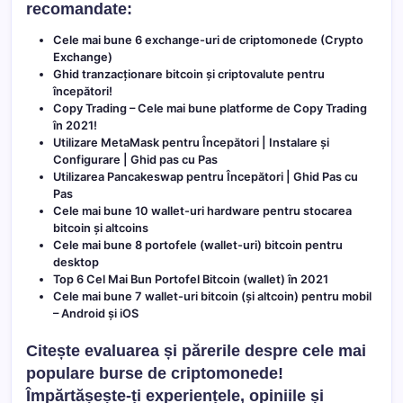
recomandate:
Cele mai bune 6 exchange-uri de criptomonede (Crypto
Exchange)
Ghid tranzacționare bitcoin și criptovalute pentru
începători!
Copy Trading – Cele mai bune platforme de Copy Trading
în 2021!
Utilizare MetaMask pentru Începători | Instalare și
Configurare | Ghid pas cu Pas
Utilizarea Pancakeswap pentru Începători | Ghid Pas cu
Pas
Cele mai bune 10 wallet-uri hardware pentru stocarea
bitcoin și altcoins
Cele mai bune 8 portofele (wallet-uri) bitcoin pentru
desktop
Top 6 Cel Mai Bun Portofel Bitcoin (wallet) în 2021
Cele mai bune 7 wallet-uri bitcoin (și altcoin) pentru mobil
– Android și iOS
Citește evaluarea și părerile despre cele mai
populare burse de criptomonede!
Împărtășește-ți experiențele, opiniile și