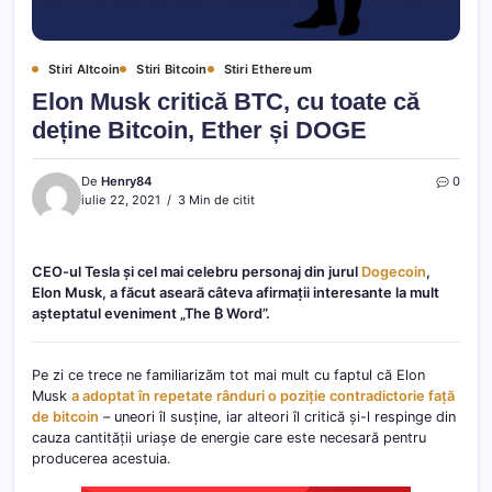
Stiri Altcoin
Stiri Bitcoin
Stiri Ethereum
Elon Musk critică BTC, cu toate că
deține Bitcoin, Ether și DOGE
De
Henry84
0
iulie 22, 2021
3 Min de citit
CEO-ul Tesla și cel mai celebru personaj din jurul
Dogecoin
,
Elon Musk, a făcut aseară câteva afirmații interesante la mult
așteptatul eveniment „The ₿ Word”.
Pe zi ce trece ne familiarizăm tot mai mult cu faptul că Elon
Musk
a adoptat în repetate rânduri o poziție contradictorie față
de bitcoin
– uneori îl susține, iar alteori îl critică și-l respinge din
cauza cantității uriașe de energie care este necesară pentru
producerea acestuia.