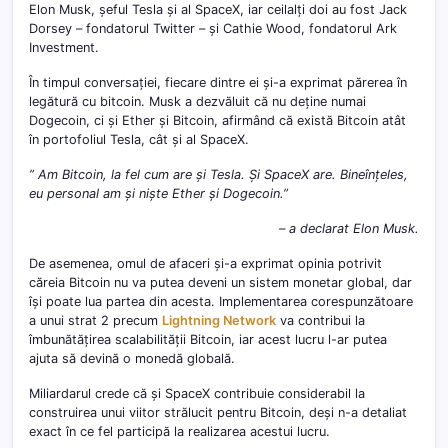
Elon Musk, șeful Tesla și al SpaceX, iar ceilalți doi au fost Jack
Dorsey – fondatorul Twitter – și Cathie Wood, fondatorul Ark
Investment.
În timpul conversației, fiecare dintre ei și-a exprimat părerea în
legătură cu bitcoin. Musk a dezvăluit că nu deține numai
Dogecoin, ci și Ether și Bitcoin, afirmând că există Bitcoin atât
în portofoliul Tesla, cât și al SpaceX.
” Am Bitcoin, la fel cum are și Tesla. Și SpaceX are. Bineînțeles,
eu personal am și niște Ether și Dogecoin.”
– a declarat Elon Musk.
De asemenea, omul de afaceri și-a exprimat opinia potrivit
căreia Bitcoin nu va putea deveni un sistem monetar global, dar
își poate lua partea din acesta. Implementarea corespunzătoare
a unui strat 2 precum
Lightning Network
va contribui la
îmbunătățirea scalabilității Bitcoin, iar acest lucru l-ar putea
ajuta să devină o monedă globală.
Miliardarul crede că și SpaceX contribuie considerabil la
construirea unui viitor strălucit pentru Bitcoin, deși n-a detaliat
exact în ce fel participă la realizarea acestui lucru.