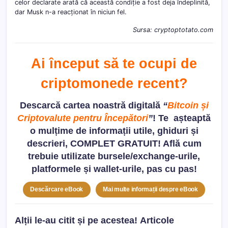
celor declarate arată că această condiție a fost deja îndeplinită,
dar Musk n-a reacționat în niciun fel.
Sursa: cryptoptotato.com
Ai început să te ocupi de
criptomonede recent?
Descarcă cartea noastră digitală
“
Bitcoin și
Criptovalute pentru Începători
”
! Te așteaptă
o mulțime de informații utile, ghiduri și
descrieri, COMPLET GRATUIT! Află cum
trebuie utilizate bursele/exchange-urile,
platformele și wallet-urile, pas cu pas!
Descărcare eBook
Mai multe informații despre eBook
Alții le-au citit și pe acestea!
Articole