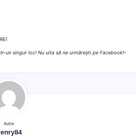
ARE!
 într-un singur loc! Nu uita să ne urmărești pe Facebook!–
Autor
enry84