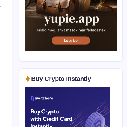
pentru
e
Kevin
McCarthy
este
de
partea
Bitcoin
ă
Buy Crypto Instantly