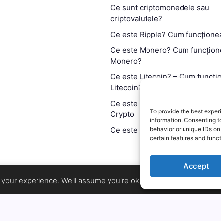
Ce sunt criptomonedele sau
criptovalutele?
Ce este Ripple? Cum funcțione
Ce este Monero? Cum funcțion
Monero?
Ce este Litecoin? – Cum funcți
Litecoin?
Ce este tehnologia blockchain?
To provide the best exper
Crypto
information. Consenting t
Ce este contractul smart?
behavior or unique IDs on
certain features and funct
Accept
Copyright 2026 —
MyCryptOption
.
your experience. We'll assume you're ok with this, but you can op