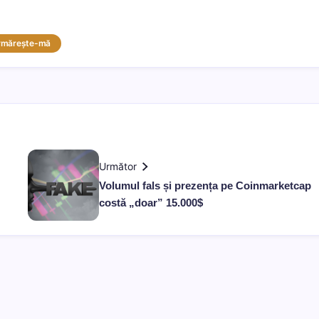
rmărește-mă
Următor
Volumul fals și prezența pe Coinmarketcap
costă „doar” 15.000$