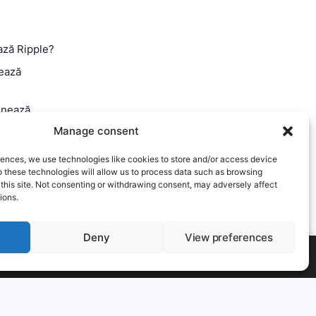
ază Ripple?
ează
onează
Manage consent
 Ghid
iences, we use technologies like cookies to store and/or access device
o these technologies will allow us to process data such as browsing
 this site. Not consenting or withdrawing consent, may adversely affect
ions.
Deny
View preferences
t-out if you wish.
Mai mult
Accept