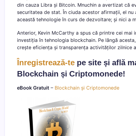
din cauza Libra și Bitcoin. Mnuchin a avertizat că e
securitatea de stat. În ciuda acestor afirmații, el n
această tehnologie în curs de dezvoltare; și nici a m
Anterior, Kevin McCarthy a spus că printre cei mai im
investiția în tehnologia blockchain. Pe lângă acest
crește eficiența și transparența activităților zilnice 
Înregistrează-te
pe site și află 
Blockchain și Criptomonede!
eBook Gratuit
–
Blockchain și Criptomonede