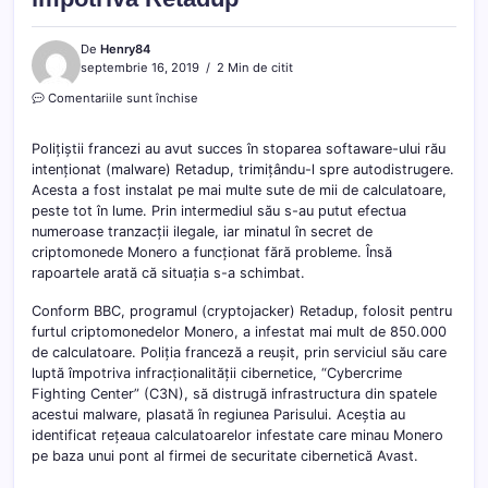
De
Henry84
septembrie 16, 2019
2 Min de citit
pentru
Comentariile sunt închise
Măsuri
ale
Polițiștii francezi au avut succes în stoparea softaware-ului rău
polițiștilor
intenționat (malware) Retadup, trimițându-l spre autodistrugere.
francezi
Acesta a fost instalat pe mai multe sute de mii de calculatoare,
împotriva
Retadup
peste tot în lume. Prin intermediul său s-au putut efectua
numeroase tranzacții ilegale, iar minatul în secret de
criptomonede Monero a funcționat fără probleme. Însă
rapoartele arată că situația s-a schimbat.
Conform BBC, programul (cryptojacker) Retadup, folosit pentru
furtul criptomonedelor Monero, a infestat mai mult de 850.000
de calculatoare. Poliția franceză a reușit, prin serviciul său care
luptă împotriva infracționalității cibernetice, “Cybercrime
Fighting Center” (C3N), să distrugă infrastructura din spatele
acestui malware, plasată în regiunea Parisului. Aceștia au
identificat rețeaua calculatoarelor infestate care minau Monero
pe baza unui pont al firmei de securitate cibernetică Avast.