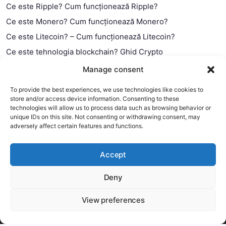
Ce este Ripple? Cum funcționează Ripple?
Ce este Monero? Cum funcționează Monero?
Ce este Litecoin? – Cum funcționează Litecoin?
Ce este tehnologia blockchain? Ghid Crypto
Ce este contractul smart?
Manage consent
To provide the best experiences, we use technologies like cookies to
store and/or access device information. Consenting to these
technologies will allow us to process data such as browsing behavior or
unique IDs on this site. Not consenting or withdrawing consent, may
adversely affect certain features and functions.
Accept
Deny
This website uses cookies to improve your experience. We'll
assume you're ok with this, but you can opt-out if you wish.
View preferences
Copyright 2026 —
MyCryptOption
.
Mai mult
Accept