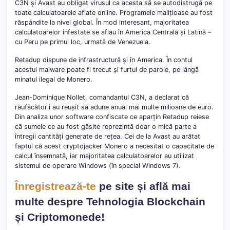
C3N și Avast au obligat virusul ca acesta să se autodistrugă pe
toate calculatoarele aflate online. Programele malițioase au fost
răspândite la nivel global. În mod interesant, majoritatea
calculatoarelor infestate se aflau în America Centrală și Latină –
cu Peru pe primul loc, urmată de Venezuela.
Retadup dispune de infrastructură și în America. În contul
acestui malware poate fi trecut și furtul de parole, pe lângă
minatul ilegal de Monero.
Jean-Dominique Nollet, comandantul C3N, a declarat că
răufăcătorii au reușit să adune anual mai multe milioane de euro.
Din analiza unor software confiscate ce aparțin Retadup reiese
că sumele ce au fost găsite reprezintă doar o mică parte a
întregii cantități generate de rețea. Cei de la Avast au arătat
faptul că acest cryptojacker Monero a necesitat o capacitate de
calcul însemnată, iar majoritatea calculatoarelor au utilizat
sistemul de operare Windows (în special Windows 7).
Înregistrează-te
pe site și află mai
multe despre Tehnologia Blockchain
și Criptomonede!