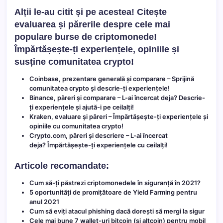
Alții le-au citit și pe acestea! Citește
evaluarea și părerile despre cele mai
populare burse de criptomonede!
Împărtășește-ți experiențele, opiniile și
susține comunitatea crypto!
Coinbase, prezentare generală și comparare
– Sprijină
comunitatea crypto și descrie-ți experiențele!
Binance, păreri și comparare
– L-ai încercat deja? Descrie-
ți experiențele și ajută-i pe ceilalți!
Kraken, evaluare și păreri
– Împărtășește-ți experiențele și
opiniile cu comunitatea crypto!
Crypto.com, păreri și descriere
– L-ai încercat
deja? Împărtășește-ți experiențele cu ceilalți!
Articole recomandate:
Cum să-ți păstrezi criptomonedele în siguranță în 2021?
5 oportunități de promițătoare de Yield Farming pentru
anul 2021
Cum să eviți atacul phishing dacă dorești să mergi la sigur
Cele mai bune 7 wallet-uri bitcoin (și altcoin) pentru mobil