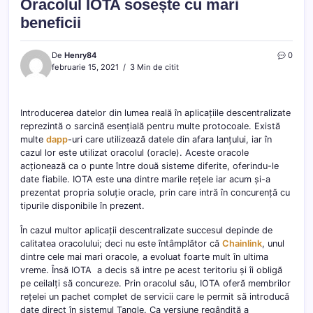
Oracolul IOTA sosește cu mari
beneficii
De
Henry84
0
februarie 15, 2021
3 Min de citit
Introducerea datelor din lumea reală în aplicațiile descentralizate
reprezintă o sarcină esențială pentru multe protocoale. Există
multe
dapp
-uri care utilizează datele din afara lanțului, iar în
cazul lor este utilizat oracolul (oracle). Aceste oracole
acționează ca o punte între două sisteme diferite, oferindu-le
date fiabile. IOTA este una dintre marile rețele iar acum și-a
prezentat propria soluție oracle, prin care intră în concurență cu
tipurile disponibile în prezent.
În cazul multor aplicații descentralizate succesul depinde de
calitatea oracolului; deci nu este întâmplător că
Chainlink
, unul
dintre cele mai mari oracole, a evoluat foarte mult în ultima
vreme. Însă IOTA a decis să intre pe acest teritoriu și îi obligă
pe ceilalți să concureze. Prin oracolul său, IOTA oferă membrilor
rețelei un pachet complet de servicii care le permit să introducă
date direct în sistemul Tangle. Ca versiune regândită a