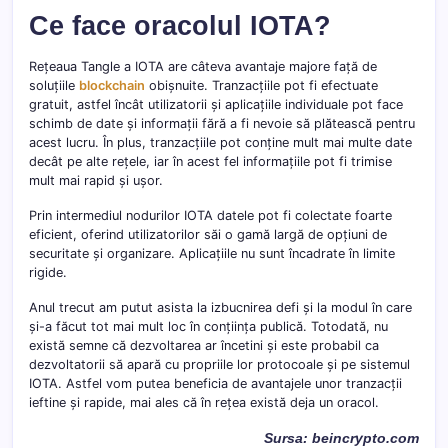
Ce face oracolul IOTA?
Rețeaua Tangle a IOTA are câteva avantaje majore față de
soluțiile
blockchain
obișnuite. Tranzacțiile pot fi efectuate
gratuit, astfel încât utilizatorii și aplicațiile individuale pot face
schimb de date și informații fără a fi nevoie să plătească pentru
acest lucru. În plus, tranzacțiile pot conține mult mai multe date
decât pe alte rețele, iar în acest fel informațiile pot fi trimise
mult mai rapid și ușor.
Prin intermediul nodurilor IOTA datele pot fi colectate foarte
eficient, oferind utilizatorilor săi o gamă largă de opțiuni de
securitate și organizare. Aplicațiile nu sunt încadrate în limite
rigide.
Anul trecut am putut asista la izbucnirea defi și la modul în care
și-a făcut tot mai mult loc în conțiința publică. Totodată, nu
există semne că dezvoltarea ar încetini și este probabil ca
dezvoltatorii să apară cu propriile lor protocoale și pe sistemul
IOTA. Astfel vom putea beneficia de avantajele unor tranzacții
ieftine și rapide, mai ales că în rețea există deja un oracol.
Sursa: beincrypto.com