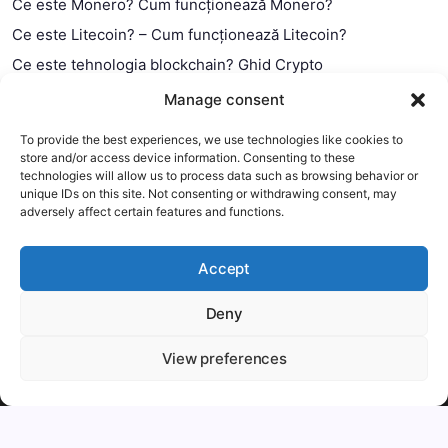
Ce este Monero? Cum funcționează Monero?
Ce este Litecoin? – Cum funcționează Litecoin?
Ce este tehnologia blockchain? Ghid Crypto
Ce este contractul smart?
Manage consent
To provide the best experiences, we use technologies like cookies to
store and/or access device information. Consenting to these
technologies will allow us to process data such as browsing behavior or
unique IDs on this site. Not consenting or withdrawing consent, may
adversely affect certain features and functions.
Accept
Deny
This website uses cookies to improve your experience. We'll
assume you're ok with this, but you can opt-out if you wish.
View preferences
Copyright 2026 —
MyCryptOption
.
Mai mult
Accept