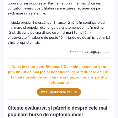
popularul serviciu Faster Payments, prin intermediul căruia
utilizatorii aveau posibilitatea să efectueze retrageri de pe
exchange în lire sterline.
În ciuda presiunii crescânde, Binance rămâne în continuare cel
mai mare și popular exchange de criptomonede; nu în ultimul
rând, dispune de una dintre cele mai mari lichidități –
criptovalute în valoare de peste 10 miliarde de dolari își schimbă
zilnic proprietarii aici.
Sursa: cointelegraph.com
Nu ai încă un cont Binance? Deschide acum un cont
prin linkul de mai jos și beneficiezi de o reducere de 10%
la toate taxele de cumpărare și tranzacționare, pentru
totdeau
na!
Vreau Reducerea de 10%
Citește evaluarea și părerile despre cele mai
populare burse de criptomonede!