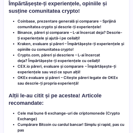
Împărtășește-ți experiențele, opiniile și
susține comunitatea crypto!
Coinbase, prezentare generală și comparare
– Sprijină
comunitatea crypto și descrie-ți experiențele!
Binance, păreri și comparare
– L-ai încercat deja? Descrie-
ți experiențele și ajută-i pe ceilalți!
Kraken, evaluare și păreri
– Împărtășește-ți experiențele și
opiniile cu comunitatea crypto!
Crypto.com, păreri și descriere
– L-ai încercat
deja? Împărtășește-ți experiențele cu ceilalți!
CEX.io păreri, evaluare și comparare
– Împărtășește-ți
experiențele sau vezi ce spun alții!
OKEx evaluare și păreri
– Citește păreri legate de OKEx
sau descrie-ți propria experiență!
Alții le-au citit și pe acestea!
Articole
recomandate:
Cele mai bune 6 exchange-uri de criptomonede (Crypto
Exchange)
Cumpărare Bitcoin cu cardul bancar! Simplu și rapid, pas cu
pas