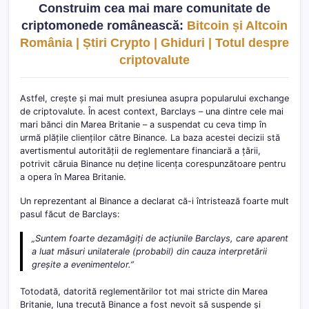
Construim cea mai mare comunitate de
criptomonede românească:
Bitcoin și Altcoin
România | Știri Crypto | Ghiduri | Totul despre
criptovalute
Astfel, crește și mai mult presiunea asupra popularului exchange
de criptovalute. În acest context, Barclays – una dintre cele mai
mari bănci din Marea Britanie – a suspendat cu ceva timp în
urmă plățile clienților către Binance. La baza acestei decizii stă
avertismentul autorității de reglementare financiară a țării,
potrivit căruia Binance nu deține licența corespunzătoare pentru
a opera în Marea Britanie.
Un reprezentant al Binance a declarat că-i întristează foarte mult
pasul făcut de Barclays:
„Suntem foarte dezamăgiți de acțiunile Barclays, care aparent
a luat măsuri unilaterale (probabil) din cauza interpretării
greșite a evenimentelor.”
Totodată, datorită reglementărilor tot mai stricte din Marea
Britanie, luna trecută Binance a fost nevoit să suspende și