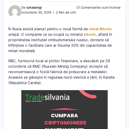
pentr
De
iuhasbrigi
Comentariile sunt închise
Pregăt
octombrie 30, 2019
2 Min de citit
pentr
o
mega
În Rusia există planuri pentru o nouă fermă de
minat Bitcoin
ferm
uriașă. O companie ce se ocupă cu minatul
bitcoin
, aflată în
de
proprietatea instituției ombudsmanului rusesc, dorește să
minat
înființeze o facilitate care ar însuma 20% din capacitatea de
Bitco
minat mondială.
rusea
RBC, furnizorul local al știrilor financiare, a dezvăluit pe 29
octombrie că RMC (Russian Mining Company) dorește să
reconvertească o fostă fabrică de prelucrare a metalelor.
Aceasta se găsește în regiunea nord-vestică a țării, în Karelia
(Republica Carelia).