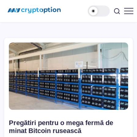
Sari
MyCryptOption
la
conținut
Crypto
Exchange,
Stiri
si
Forum!
Pregătiri pentru o mega fermă de
minat Bitcoin rusească