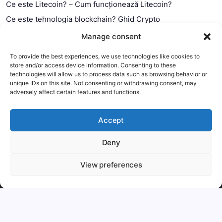
Ce este Litecoin? – Cum funcționează Litecoin?
Ce este tehnologia blockchain? Ghid Crypto
Ce este contractul smart?
Manage consent
To provide the best experiences, we use technologies like cookies to
store and/or access device information. Consenting to these
technologies will allow us to process data such as browsing behavior or
unique IDs on this site. Not consenting or withdrawing consent, may
adversely affect certain features and functions.
Accept
Deny
This website uses cookies to improve your experience. We'll
assume you're ok with this, but you can opt-out if you wish.
View preferences
Copyright 2026 —
MyCryptOption
.
Mai mult
Accept