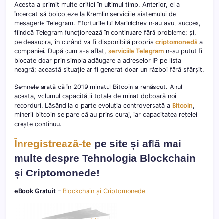
Acesta a primit multe critici în ultimul timp. Anterior, el a
încercat să boicoteze la Kremlin serviciile sistemului de
mesagerie Telegram. Eforturile lui Marinichev n-au avut succes,
fiindcă Telegram funcționează în continuare fără probleme; și,
pe deasupra, în curând va fi disponibilă propria
criptomonedă
a
companiei. După cum s-a aflat,
serviciile Telegram
n-au putut fi
blocate doar prin simpla adăugare a adreselor IP pe lista
neagră; această situație ar fi generat doar un război fără sfârșit.
Semnele arată că în 2019 minatul Bitcoin a renăscut. Anul
acesta, volumul capacității totale de minat doboară noi
recorduri. Lăsând la o parte evoluția controversată a
Bitcoin
,
minerii bitcoin se pare că au prins curaj, iar capacitatea rețelei
crește continuu.
Înregistrează-te
pe site și află mai
multe despre Tehnologia Blockchain
și Criptomonede!
eBook Gratuit
–
Blockchain și Criptomonede