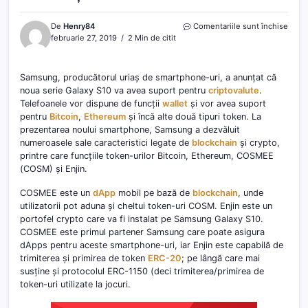
pentr
De
Henry84
Comentariile sunt închise
Sams
februarie 27, 2019
2 Min de citit
Galax
S10
cu
Samsung, producătorul uriaș de smartphone-uri, a anunțat că
supor
noua serie Galaxy S10 va avea suport pentru
criptovalute
.
Bitco
Telefoanele vor dispune de funcții
wallet
și vor avea suport
și
pentru
Bitcoin
,
Ethereum
și încă alte două tipuri token. La
Ethe
prezentarea noului smartphone, Samsung a dezvăluit
numeroasele sale caracteristici legate de
blockchain
și crypto,
printre care funcțiile token-urilor Bitcoin, Ethereum, COSMEE
(COSM) și Enjin.
COSMEE este un
dApp
mobil pe bază de
blockchain
, unde
utilizatorii pot aduna și cheltui token-uri COSM. Enjin este un
portofel crypto care va fi instalat pe Samsung Galaxy S10.
COSMEE este primul partener Samsung care poate asigura
dApps pentru aceste smartphone-uri, iar Enjin este capabilă de
trimiterea și primirea de token
ERC-20
; pe lângă care mai
susține și protocolul ERC-1150 (deci trimiterea/primirea de
token-uri utilizate la jocuri.