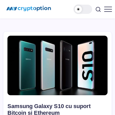
Sari
MyCryptOption
la
conținut
Crypto
Exchange,
Stiri
si
Forum!
Samsung Galaxy S10 cu suport
Bitcoin și Ethereum