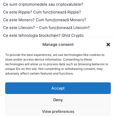
Ce sunt criptomonedele sau criptovalutele?
Ce este Ripple? Cum funcționează Ripple?
Ce este Monero? Cum funcționează Monero?
Ce este Litecoin? – Cum funcționează Litecoin?
Ce este tehnologia blockchain? Ghid Crypto
Ce este contractul smart?
Manage consent
To provide the best experiences, we use technologies like cookies to
store and/or access device information. Consenting to these
technologies will allow us to process data such as browsing behavior or
unique IDs on this site. Not consenting or withdrawing consent, may
adversely affect certain features and functions.
Accept
Deny
This website uses cookies to improve your experience. We'll
assume you're ok with this, but you can opt-out if you wish.
View preferences
Copyright 2026 —
MyCryptOption
.