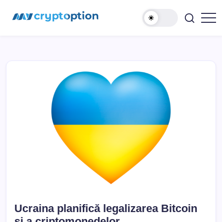
Sari
MyCryptOption
la
conținut
Crypto
Exchange,
Stiri
si
Forum!
Ucraina planifică legalizarea Bitcoin
și a criptomonedelor