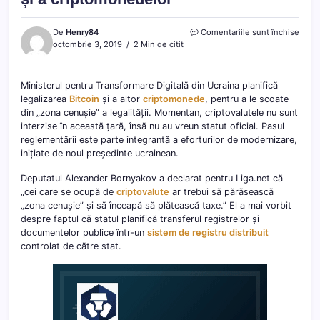
pentr
De
Henry84
Comentariile sunt închise
Ucrai
octombrie 3, 2019
2 Min de citit
planif
legal
Bitco
Ministerul pentru Transformare Digitală din Ucraina planifică
și
legalizarea
Bitcoin
și a altor
criptomonede
, pentru a le scoate
a
din „zona cenușie” a legalității. Momentan, criptovalutele nu sunt
cript
interzise în această țară, însă nu au vreun statut oficial. Pasul
reglementării este parte integrantă a eforturilor de modernizare,
inițiate de noul președinte ucrainean.
Deputatul Alexander Bornyakov a declarat pentru Liga.net că
„cei care se ocupă de
criptovalute
ar trebui să părăsească
„zona cenușie” și să înceapă să plătească taxe.” El a mai vorbit
despre faptul că statul planifică transferul registrelor și
documentelor publice într-un
sistem de registru distribuit
controlat de către stat.