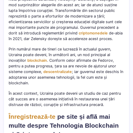
mod surprinzător alegerile din acest an; iar de atunci susține
lupta împotriva corupției. Transformările din sectorul public
reprezintă o parte a eforturilor de modernizare a țării;
eficientizarea serviciilor și creșterea educației digitale sunt cele
mai importante puncte ale programului. Guvernul precedent a
dorit să introducă reglementări privind
criptomonedele
de-abia
în 2021, dar Zelensky dorește să accelereze acest proces.
Prin numărul mare de tineri ce lucrează în actualul guvern,
Ucraina poate deveni, în următorii ani, un nod principal al
inovațiilor
blockchain
. Conform celor afirmate de Fedorov,
pentru a putea progresa, țara sa are nevoie de ajutorul unor
sisteme complexe,
descentralizate
; iar guvernul este deschis în
adoptarea unor asemenea tehnologii, la fel cum este și
blockchain.
În acest context, Ucraina poate deveni un studiu de caz pentru
cât succes are o asemenea inițiativă în restaurarea unei țări
distruse de război, corupție și infrastructura precară.
Înregistrează-te
pe site și află mai
multe despre Tehnologia Blockchain