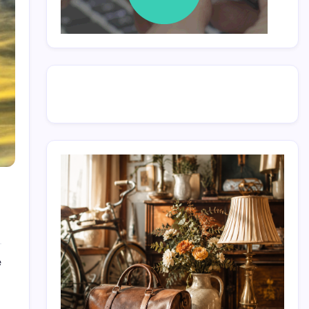
pentru
e
Uniunea
CDU/CSU
dorește