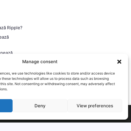
ază Ripple?
ează
onează
Manage consent
 Ghid
iences, we use technologies like cookies to store and/or access device
o these technologies will allow us to process data such as browsing
 this site. Not consenting or withdrawing consent, may adversely affect
ions.
Deny
View preferences
t-out if you wish.
Mai mult
Accept