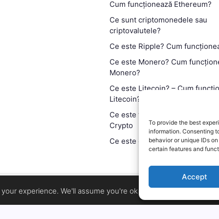
Cum funcționează Ethereum?
Ce sunt criptomonedele sau
criptovalutele?
Ce este Ripple? Cum funcțione
Ce este Monero? Cum funcțion
Monero?
Ce este Litecoin? – Cum funcți
Litecoin?
Ce este tehnologia blockchain?
To provide the best exper
Crypto
information. Consenting t
Ce este contractul smart?
behavior or unique IDs on
certain features and funct
Accept
Copyright 2026 —
MyCryptOption
.
your experience. We'll assume you're ok with this, but you can op