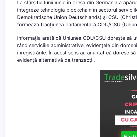
La sfârșitul lunii iunie în presa din Germania a ap
integreze tehnologia blockchain în sectorul servicii
Demokratische Union Deutschlands) și CSU (Christl
formează fracțiunea parlamentară CDU/CSU (Uniune
Informația arată că Uniunea CDU/CSU dorește să utili
rând serviciile administrative, evidențele din domen
înregistrările. În acest sens au anunțat că doresc s
evidență alternativă de tranzacții.