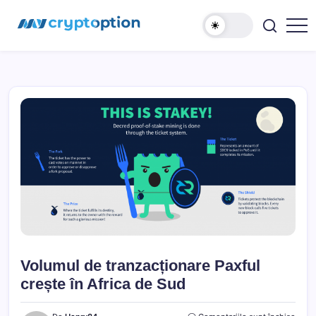
Sari
MyCryptOption
la
conținut
Crypto
Exchange,
Stiri
si
Forum!
Volumul de tranzacționare Paxful
crește în Africa de Sud