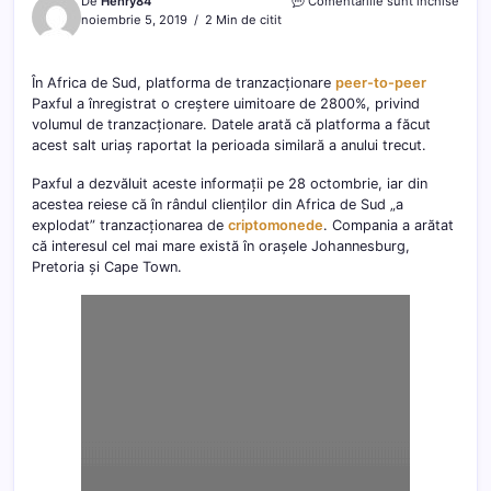
pentr
De
Henry84
Comentariile sunt închise
Volu
noiembrie 5, 2019
2 Min de citit
de
tranz
Paxfu
În Africa de Sud, platforma de tranzacționare
peer-to-peer
creșt
Paxful a înregistrat o creștere uimitoare de 2800%, privind
în
volumul de tranzacționare. Datele arată că platforma a făcut
Afric
acest salt uriaș raportat la perioada similară a anului trecut.
de
Sud
Paxful a dezvăluit aceste informații pe 28 octombrie, iar din
acestea reiese că în rândul clienților din Africa de Sud „a
explodat” tranzacționarea de
criptomonede
. Compania a arătat
că interesul cel mai mare există în orașele Johannesburg,
Pretoria și Cape Town.