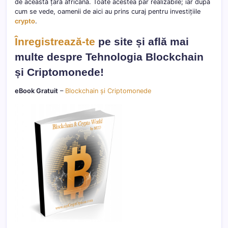
de această țară africană. Toate acestea par realizabile; iar după
cum se vede, oamenii de aici au prins curaj pentru investițiile
crypto
.
Înregistrează-te
pe site și află mai
multe despre Tehnologia Blockchain
și Criptomonede!
eBook Gratuit
–
Blockchain și Criptomonede