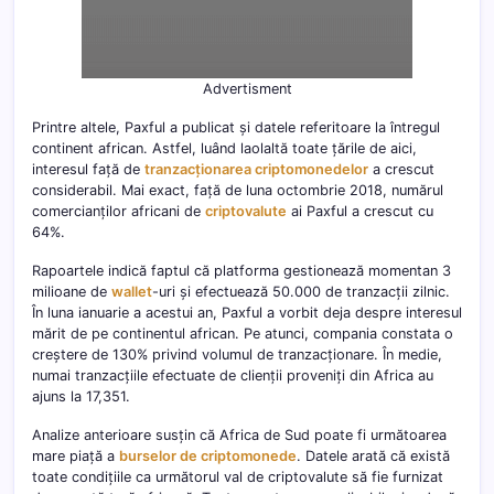
Advertisment
Printre altele, Paxful a publicat și datele referitoare la întregul
continent african. Astfel, luând laolaltă toate țările de aici,
interesul față de
tranzacționarea criptomonedelor
a crescut
considerabil. Mai exact, față de luna octombrie 2018, numărul
comercianților africani de
criptovalute
ai Paxful a crescut cu
64%.
Rapoartele indică faptul că platforma gestionează momentan 3
milioane de
wallet
-uri și efectuează 50.000 de tranzacții zilnic.
În luna ianuarie a acestui an, Paxful a vorbit deja despre interesul
mărit de pe continentul african. Pe atunci, compania constata o
creștere de 130% privind volumul de tranzacționare. În medie,
numai tranzacțiile efectuate de clienții proveniți din Africa au
ajuns la 17,351.
Analize anterioare susțin că Africa de Sud poate fi următoarea
mare piață a
burselor de criptomonede
. Datele arată că există
toate condițiile ca următorul val de criptovalute să fie furnizat