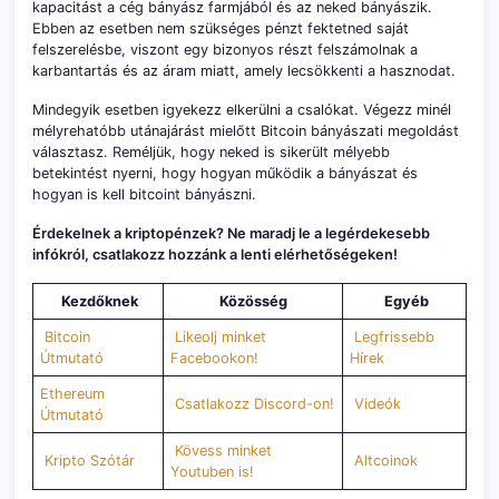
kapacitást a cég bányász farmjából és az neked bányászik.
Ebben az esetben nem szükséges pénzt fektetned saját
felszerelésbe, viszont egy bizonyos részt felszámolnak a
karbantartás és az áram miatt, amely lecsökkenti a hasznodat.
Mindegyik esetben igyekezz elkerülni a csalókat. Végezz minél
mélyrehatóbb utánajárást mielőtt Bitcoin bányászati megoldást
választasz. Reméljük, hogy neked is sikerült mélyebb
betekintést nyerni, hogy hogyan működik a bányászat és
hogyan is kell bitcoint bányászni.
Érdekelnek a kriptopénzek? Ne maradj le a legérdekesebb
infókról, csatlakozz hozzánk a lenti elérhetőségeken!
Kezdőknek
Közösség
Egyéb
Bitcoin
Likeolj minket
Legfrissebb
Útmutató
Facebookon!
Hírek
Ethereum
Csatlakozz Discord-on!
Videók
Útmutató
Kövess minket
Kripto Szótár
Altcoinok
Youtuben is!