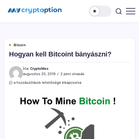
Ugrás
MyCryptOption
a
tartalomhoz
Kriptopénz
Hírek,
Váltás
és
Közösség!
Bitcoin
Hogyan kell Bitcoint bányászni?
Írta:
CryptoMex
augusztus 20, 2019
2 perc olvasás
Hogyan
a hozzászólások lehetősége kikapcsolva
kell
Bitcoint
bányászni?
bejegyzéshez