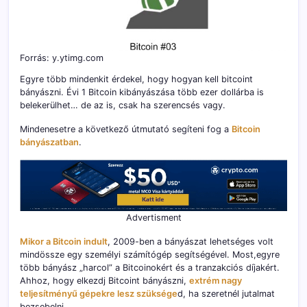
Forrás: y.ytimg.com
Egyre több mindenkit érdekel, hogy hogyan kell bitcoint
bányászni. Évi 1 Bitcoin kibányászása több ezer dollárba is
belekerülhet… de az is, csak ha szerencsés vagy.
Mindenesetre a következő útmutató segíteni fog a
Bitcoin
bányászatban
.
Advertisment
Mikor a Bitcoin indult
, 2009-ben a bányászat lehetséges volt
mindössze egy személyi számítógép segítségével. Most,egyre
több bányász „harcol” a Bitcoinokért és a tranzakciós díjakért.
Ahhoz, hogy elkezdj Bitcoint bányászni,
extrém nagy
teljesítményű gépekre lesz szüksége
d, ha szeretnél jutalmat
bezsebelni.