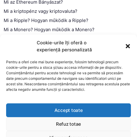
Mi az Ethereum Bányászat?
Mi a kriptopénz vagy kriptovaluta?
Mi a Ripple? Hogyan működik a Ripple?
Mi a Monero? Hogyan működik a Monero?
Mi a Litecoin? – Hogyan működik a Litecoin?
Cookie-urile îți oferă o
Mi a blokklánc (technológia)?
experiență personalizată
Mi az okos szerződés?
Pentru a oferi cele mai bune experiențe, folosim tehnologii precum
cookie-urile pentru a stoca și/sau accesa informații de pe dispozitiv.
Consimțământul pentru aceste tehnologii ne va permite să procesăm
date precum comportamentul de navigare sau identificatori unici pe
acest site. Neacordarea consimțământului sau retragerea acestuia poate
afecta negativ anumite funcții și caracteristici.
Accept toate
Refuz totae
This website uses cookies to improve your experience. We'll
assume you're ok with this, but you can opt-out if you wish.