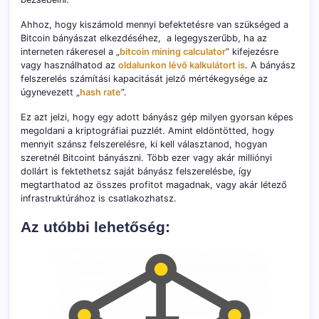
Ahhoz, hogy kiszámold mennyi befektetésre van szükséged a
Bitcoin bányászat elkezdéséhez, a legegyszerűbb, ha az
interneten rákeresel a „
bitcoin mining calculator
” kifejezésre
vagy használhatod az
oldalunkon lévő kalkulátort is
. A bányász
felszerelés számítási kapacitását jelző mértékegysége az
úgynevezett „
hash rate
”.
Ez azt jelzi, hogy egy adott bányász gép milyen gyorsan képes
megoldani a kriptográfiai puzzlét. Amint eldöntötted, hogy
mennyit szánsz felszerelésre, ki kell választanod, hogyan
szeretnél Bitcoint bányászni. Több ezer vagy akár milliónyi
dollárt is fektethetsz saját bányász felszerelésbe, így
megtarthatod az összes profitot magadnak, vagy akár létező
infrastruktúrához is csatlakozhatsz.
Az utóbbi lehetőség: