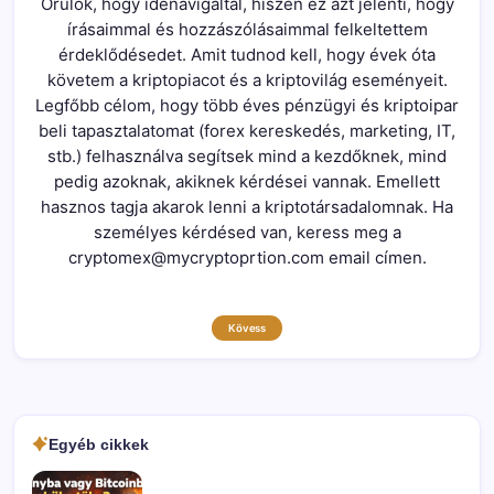
Örülök, hogy idenavigáltál, hiszen ez azt jelenti, hogy
írásaimmal és hozzászólásaimmal felkeltettem
érdeklődésedet. Amit tudnod kell, hogy évek óta
követem a kriptopiacot és a kriptovilág eseményeit.
Legfőbb célom, hogy több éves pénzügyi és kriptoipar
beli tapasztalatomat (forex kereskedés, marketing, IT,
stb.) felhasználva segítsek mind a kezdőknek, mind
pedig azoknak, akiknek kérdései vannak. Emellett
hasznos tagja akarok lenni a kriptotársadalomnak. Ha
személyes kérdésed van, keress meg a
cryptomex@mycryptoprtion.com email címen.
Kövess
Egyéb cikkek