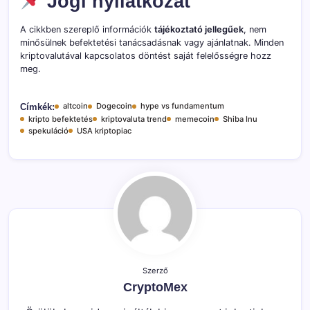
Jogi nyilatkozat
A cikkben szereplő információk
tájékoztató jellegűek
, nem
minősülnek befektetési tanácsadásnak vagy ajánlatnak. Minden
kriptovalutával kapcsolatos döntést saját felelősségre hozz
meg.
altcoin
Dogecoin
hype vs fundamentum
Címkék:
kripto befektetés
kriptovaluta trend
memecoin
Shiba Inu
spekuláció
USA kriptopiac
Szerző
CryptoMex