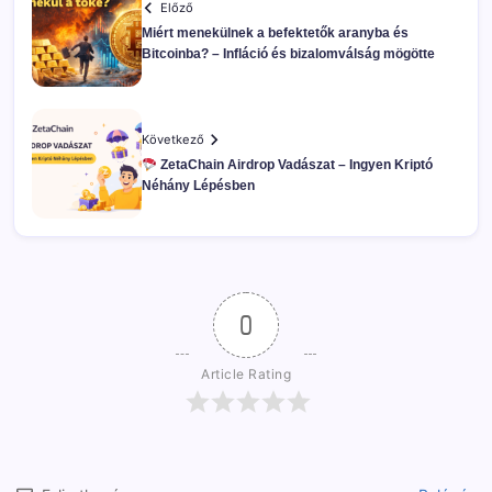
Előző
Miért menekülnek a befektetők aranyba és
Bitcoinba? – Infláció és bizalomválság mögötte
Következő
ZetaChain Airdrop Vadászat – Ingyen Kriptó
Néhány Lépésben
0
Article Rating