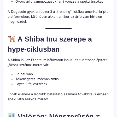
Gyors árfolyammozgások, ami vonzza a spekulánsokat
A Dogecoin gyakran bekerül a „trending” listákra amerikai kripto
platformokon, különösen akkor, amikor az árfolyam hirtelen
megmozdul.
A Shiba Inu szerepe a
hype-ciklusban
A Shiba Inu az Ethereum hálózaton indult, és tudatosan épített
„ökoszisztéma” narratívát:
ShibaSwap
Tokenégetési mechanizmus
Layer-2 fejlesztések
Ennek ellenére a legtöbb befektető számára továbbra is
erősen
spekulatív eszköz
maradt.
Valóság: Népszerűség ≠