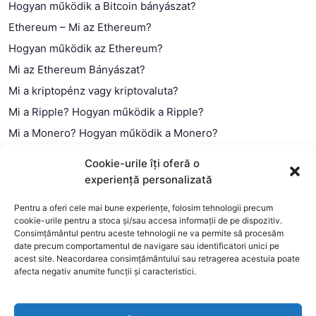
Hogyan működik a Bitcoin bányászat?
Ethereum – Mi az Ethereum?
Hogyan működik az Ethereum?
Mi az Ethereum Bányászat?
Mi a kriptopénz vagy kriptovaluta?
Mi a Ripple? Hogyan működik a Ripple?
Mi a Monero? Hogyan működik a Monero?
Mi a Litecoin? – Hogyan működik a Litecoin?
Cookie-urile îți oferă o
Mi a blokklánc (technológia)?
experiență personalizată
Mi az okos szerződés?
Pentru a oferi cele mai bune experiențe, folosim tehnologii precum
cookie-urile pentru a stoca și/sau accesa informații de pe dispozitiv.
Consimțământul pentru aceste tehnologii ne va permite să procesăm
date precum comportamentul de navigare sau identificatori unici pe
acest site. Neacordarea consimțământului sau retragerea acestuia poate
afecta negativ anumite funcții și caracteristici.