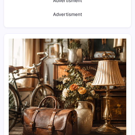
Advertisment
Advertisment