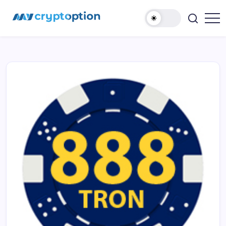
Ugrás
MyCryptOption
a
tartalomhoz
Kriptopénz
Hírek,
Váltás
és
Közösség!