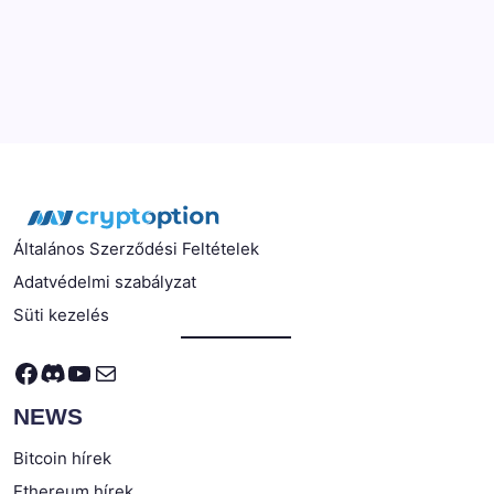
Általános Szerződési Feltételek
Adatvédelmi szabályzat
Süti kezelés
Facebook
Discord
YouTube
Mail
NEWS
Bitcoin hírek
Ethereum hírek