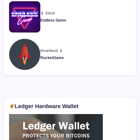
Előző
Endless Game
Következő
RocketGame
Ledger Hardware Wallet