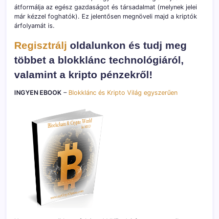
átformálja az egész gazdaságot és társadalmat (melynek jelei
már kézzel foghatók). Ez jelentősen megnöveli majd a kriptók
árfolyamát is.
Regisztrálj
oldalunkon és tudj meg
többet a blokklánc technológiáról,
valamint a kripto pénzekről!
INGYEN EBOOK
–
Blokklánc és Kripto Világ egyszerűen