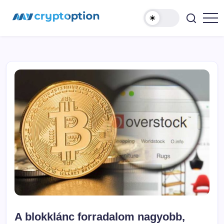
Ugrás
MyCryptOption
a
tartalomhoz
Kriptopénz
Hírek,
Váltás
és
Közösség!
A blokklánc forradalom nagyobb,