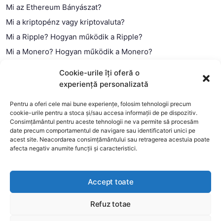
Mi az Ethereum Bányászat?
Mi a kriptopénz vagy kriptovaluta?
Mi a Ripple? Hogyan működik a Ripple?
Mi a Monero? Hogyan működik a Monero?
Mi a Litecoin? – Hogyan működik a Litecoin?
Cookie-urile îți oferă o
Mi a blokklánc (technológia)?
experiență personalizată
Mi az okos szerződés?
Pentru a oferi cele mai bune experiențe, folosim tehnologii precum
cookie-urile pentru a stoca și/sau accesa informații de pe dispozitiv.
Consimțământul pentru aceste tehnologii ne va permite să procesăm
date precum comportamentul de navigare sau identificatori unici pe
acest site. Neacordarea consimțământului sau retragerea acestuia poate
afecta negativ anumite funcții și caracteristici.
Accept toate
Refuz totae
This website uses cookies to improve your experience. We'll
assume you're ok with this, but you can opt-out if you wish.