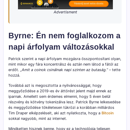
Advertisment
Byrne: Én nem foglalkozom a
napi árfolyam változásokkal
Patrick szerint a napi árfolyam mozgásra összpontosítani olyan,
mint mikor egy fára koncentrálsz és aztán nem látod a fától az
erdőt.
„Amit a coinok csinálnak napi szinten az butaság.”
– tette
hozzá.
Továbbá azt is megosztotta a nyilvánossággal, hogy
meggyőződése a 2019-es év áttörést jelent majd ennek az
iparnak. Amellett sem érdemes elmenni, hogy 5 éven belül
részvény és kötvény tokenizálva lesz. Patrick Byrne lelkesedése
és meggyőződése tökéletesen tükrözi a korábban milliárdos
Tim Draper elképzeléseit, aki azt nyilatkozta, hogy a
Bitcoin
sokkal nagyobb, mint az internet.
Mindketten hisznek benne, hogy ez a technológia teljesen