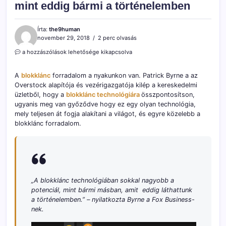
mint eddig bármi a történelemben
Írta:
the9human
november 29, 2018
2 perc olvasás
A
a hozzászólások lehetősége kikapcsolva
blokklánc
forradalom
A
blokklánc
forradalom a nyakunkon van. Patrick Byrne a az
nagyobb,
Overstock alapítója és vezérigazgatója kilép a kereskedelmi
mint
üzletből, hogy a
eddig
blokklánc technológiára
összpontosítson,
bármi
ugyanis meg van győződve hogy ez egy olyan technológia,
a
mely teljesen át fogja alakítani a világot, és egyre közelebb a
történelemben
blokklánc forradalom.
bejegyzéshez
„A blokklánc technológiában sokkal nagyobb a
potenciál, mint bármi másban, amit eddig láthattunk
a történelemben.”
– nyilatkozta Byrne a Fox Business-
nek.