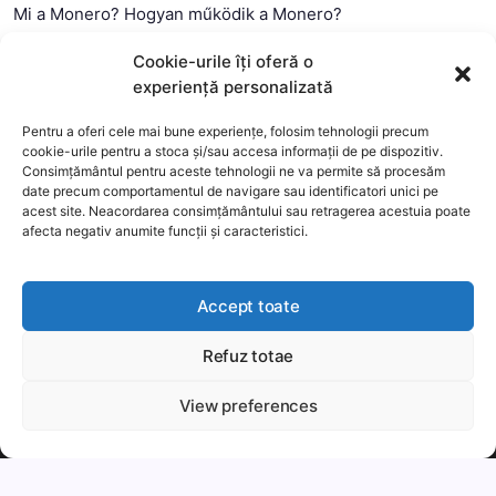
Mi a Monero? Hogyan működik a Monero?
Mi a Litecoin? – Hogyan működik a Litecoin?
Cookie-urile îți oferă o
Mi a blokklánc (technológia)?
experiență personalizată
Mi az okos szerződés?
Pentru a oferi cele mai bune experiențe, folosim tehnologii precum
cookie-urile pentru a stoca și/sau accesa informații de pe dispozitiv.
Consimțământul pentru aceste tehnologii ne va permite să procesăm
date precum comportamentul de navigare sau identificatori unici pe
acest site. Neacordarea consimțământului sau retragerea acestuia poate
afecta negativ anumite funcții și caracteristici.
Accept toate
Refuz totae
This website uses cookies to improve your experience. We'll
assume you're ok with this, but you can opt-out if you wish.
View preferences
Copyright 2026 —
MyCryptOption
.
Még több
Elfogadom