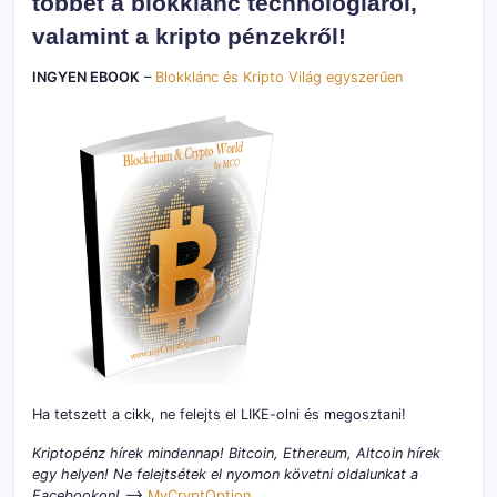
többet a blokklánc technológiáról,
valamint a kripto pénzekről!
INGYEN EBOOK
–
Blokklánc és Kripto Világ egyszerűen
Ha tetszett a cikk, ne felejts el LIKE-olni és megosztani!
Kriptopénz hírek mindennap! Bitcoin, Ethereum, Altcoin hírek
egy helyen! Ne felejtsétek el nyomon követni oldalunkat a
Facebookon! –>
MyCryptOption