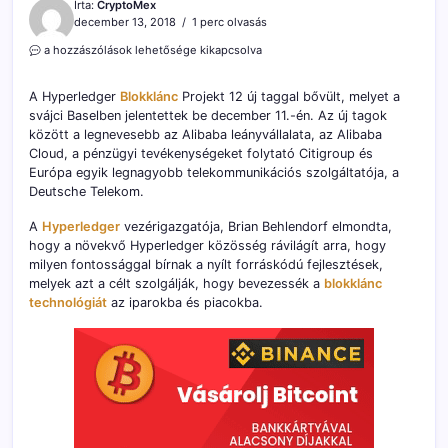
Írta:
CryptoMex
december 13, 2018
1 perc olvasás
A
a hozzászólások lehetősége kikapcsolva
Hyperledger
12
A Hyperledger
Blokklánc
Projekt 12 új taggal bővült, melyet a
új
svájci Baselben jelentettek be december 11.-én. Az új tagok
céggel
között a legnevesebb az Alibaba leányvállalata, az Alibaba
gyarapszik,
köztük
Cloud, a pénzügyi tevékenységeket folytató Citigroup és
az
Európa egyik legnagyobb telekommunikációs szolgáltatója, a
Alibaba
Deutsche Telekom.
Cloud
bejegyzéshez
A
Hyperledger
vezérigazgatója, Brian Behlendorf elmondta,
hogy a növekvő Hyperledger közösség rávilágít arra, hogy
milyen fontossággal bírnak a nyílt forráskódú fejlesztések,
melyek azt a célt szolgálják, hogy bevezessék a
blokklánc
technológiát
az iparokba és piacokba.