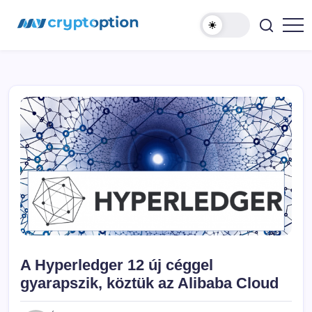
Ugrás
MyCryptOption
a
tartalomhoz
Kriptopénz
Hírek,
Váltás
és
Közösség!
A Hyperledger 12 új céggel
gyarapszik, köztük az Alibaba Cloud