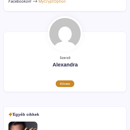
Facebookon! –>
MyCryptOption
Szerző
Alexandra
Kövess
Egyéb cikkek