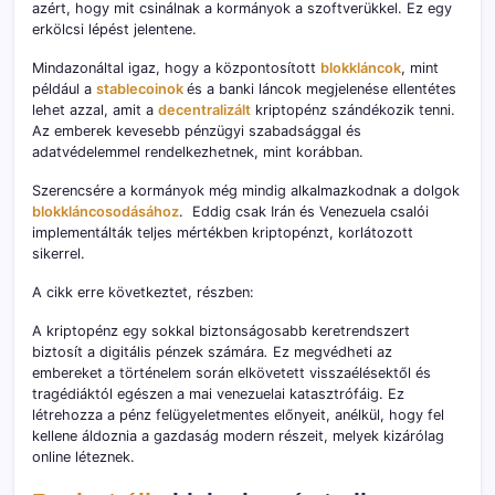
azért, hogy mit csinálnak a kormányok a szoftverükkel. Ez egy
erkölcsi lépést jelentene.
Mindazonáltal igaz, hogy a központosított
blokkláncok
, mint
például a
stablecoinok
és a banki láncok megjelenése ellentétes
lehet azzal, amit a
decentralizált
kriptopénz szándékozik tenni.
Az emberek kevesebb pénzügyi szabadsággal és
adatvédelemmel rendelkezhetnek, mint korábban.
Szerencsére a kormányok még mindig alkalmazkodnak a dolgok
blokkláncosodásához
. Eddig csak Irán és Venezuela csalói
implementálták teljes mértékben kriptopénzt, korlátozott
sikerrel.
A cikk erre következtet, részben:
A kriptopénz egy sokkal biztonságosabb keretrendszert
biztosít a digitális pénzek számára
.
Ez megvédheti az
embereket a történelem során elkövetett visszaélésektől és
tragédiáktól egészen a mai venezuelai katasztrófáig. Ez
létrehozza a pénz felügyeletmentes előnyeit, anélkül, hogy fel
kellene áldoznia a gazdaság modern részeit, melyek kizárólag
online léteznek.