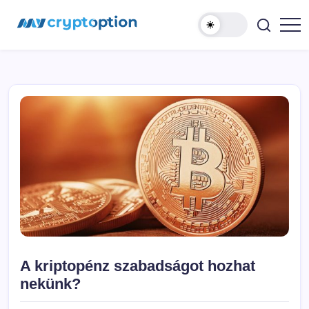
Ugrás
MyCryptOption
a
tartalomhoz
Kriptopénz
Hírek,
Váltás
és
Közösség!
A kriptopénz szabadságot hozhat
nekünk?