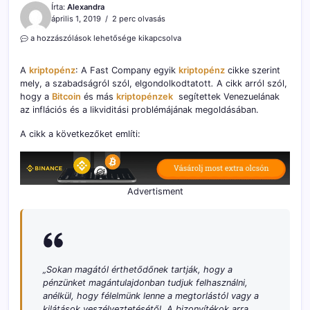
Írta:
Alexandra
április 1, 2019
2 perc olvasás
A
a hozzászólások lehetősége kikapcsolva
kriptopénz
szabadságot
A
kriptopénz
: A Fast Company egyik
kriptopénz
cikke szerint
hozhat
mely, a szabadságról szól, elgondolkodtatott
.
A cikk arról szól,
nekünk?
hogy a
bejegyzéshez
Bitcoin
és más
kriptopénzek
segítettek Venezuelának
az inflációs és a likviditási problémájának megoldásában.
A cikk a következőket említi:
Advertisment
„Sokan magától érthetődőnek tartják, hogy a
pénzünket magántulajdonban tudjuk felhasználni,
anélkül, hogy félelmünk lenne a megtorlástól vagy a
kilátások veszélyeztetésétől. A bizonyítékok arra