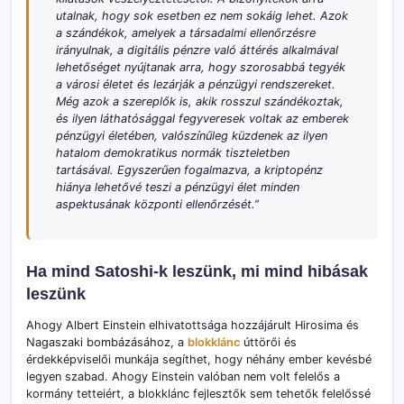
utalnak, hogy sok esetben ez nem sokáig lehet. Azok
a szándékok, amelyek a társadalmi ellenőrzésre
irányulnak, a digitális pénzre való áttérés alkalmával
lehetőséget nyújtanak arra, hogy szorosabbá tegyék
a városi életet és lezárják a pénzügyi rendszereket.
Még azok a szereplők is, akik rosszul szándékoztak,
és ilyen láthatósággal fegyveresek voltak az emberek
pénzügyi életében, valószínűleg küzdenek az ilyen
hatalom demokratikus normák tiszteletben
tartásával. Egyszerűen fogalmazva, a kriptopénz
hiánya lehetővé teszi a pénzügyi élet minden
aspektusának központi ellenőrzését.”
Ha mind Satoshi-k leszünk, mi mind hibásak
leszünk
Ahogy Albert Einstein elhivatottsága hozzájárult Hirosima és
Nagaszaki bombázásához, a
blokklánc
úttörői és
érdekképviselői munkája segíthet, hogy néhány ember kevésbé
legyen szabad. Ahogy Einstein valóban nem volt felelős a
kormány tetteiért, a blokklánc fejlesztők sem tehetők felelőssé