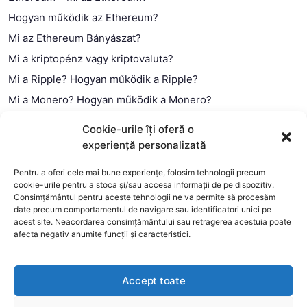
Hogyan működik az Ethereum?
Mi az Ethereum Bányászat?
Mi a kriptopénz vagy kriptovaluta?
Mi a Ripple? Hogyan működik a Ripple?
Mi a Monero? Hogyan működik a Monero?
Mi a Litecoin? – Hogyan működik a Litecoin?
Cookie-urile îți oferă o
Mi a blokklánc (technológia)?
experiență personalizată
Mi az okos szerződés?
Pentru a oferi cele mai bune experiențe, folosim tehnologii precum
cookie-urile pentru a stoca și/sau accesa informații de pe dispozitiv.
Consimțământul pentru aceste tehnologii ne va permite să procesăm
date precum comportamentul de navigare sau identificatori unici pe
acest site. Neacordarea consimțământului sau retragerea acestuia poate
afecta negativ anumite funcții și caracteristici.
Accept toate