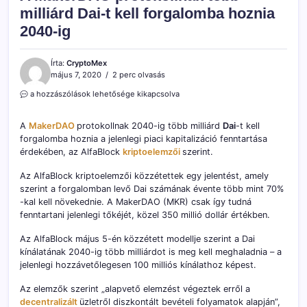
milliárd Dai-t kell forgalomba hoznia
2040-ig
Írta:
CryptoMex
május 7, 2020
2 perc olvasás
A
a hozzászólások lehetősége kikapcsolva
MakerDAO
protokollnak
A
MakerDAO
protokollnak 2040-ig több milliárd
Dai
-t kell
több
forgalomba hoznia a jelenlegi piaci kapitalizáció fenntartása
milliárd
érdekében, az AlfaBlock
Dai-
kriptoelemzői
szerint.
t
kell
Az AlfaBlock kriptoelemzői közzétettek egy jelentést, amely
forgalomba
szerint a forgalomban levő Dai számának évente több mint 70%
hoznia
-kal kell növekednie. A MakerDAO (MKR) csak így tudná
2040-
fenntartani jelenlegi tőkéjét, közel 350 millió dollár értékben.
ig
bejegyzéshez
Az AlfaBlock május 5-én közzétett modellje szerint a Dai
kínálatának 2040-ig több milliárdot is meg kell meghaladnia – a
jelenlegi hozzávetőlegesen 100 milliós kínálathoz képest.
Az elemzők szerint „alapvető elemzést végeztek erről a
decentralizált
üzletről diszkontált bevételi folyamatok alapján”,