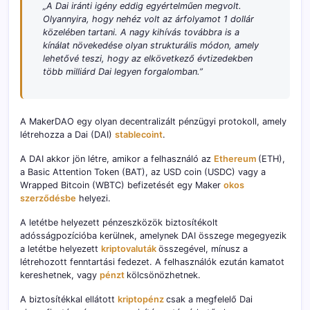
„A Dai iránti igény eddig egyértelműen megvolt.
Olyannyira, hogy nehéz volt az árfolyamot 1 dollár
közelében tartani. A nagy kihívás továbbra is a
kínálat növekedése olyan strukturális módon, amely
lehetővé teszi, hogy az elkövetkező évtizedekben
több milliárd Dai legyen forgalomban.”
A MakerDAO egy olyan decentralizált pénzügyi protokoll, amely
létrehozza a Dai (DAI)
stablecoint
.
A DAI akkor jön létre, amikor a felhasználó az
Ethereum
(ETH),
a Basic Attention Token (BAT), az USD coin (USDC) vagy a
Wrapped Bitcoin (WBTC) befizetését egy Maker
okos
szerződésbe
helyezi.
A letétbe helyezett pénzeszközök biztosítékolt
adósságpozícióba kerülnek, amelynek DAI összege megegyezik
a letétbe helyezett
kriptovaluták
összegével, mínusz a
létrehozott fenntartási fedezet. A felhasználók ezután kamatot
kereshetnek, vagy
pénzt
kölcsönözhetnek.
A biztosítékkal ellátott
kriptopénz
csak a megfelelő Dai