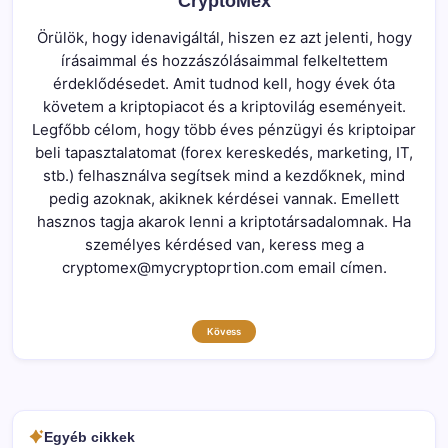
CryptoMex
Örülök, hogy idenavigáltál, hiszen ez azt jelenti, hogy
írásaimmal és hozzászólásaimmal felkeltettem
érdeklődésedet. Amit tudnod kell, hogy évek óta
követem a kriptopiacot és a kriptovilág eseményeit.
Legfőbb célom, hogy több éves pénzügyi és kriptoipar
beli tapasztalatomat (forex kereskedés, marketing, IT,
stb.) felhasználva segítsek mind a kezdőknek, mind
pedig azoknak, akiknek kérdései vannak. Emellett
hasznos tagja akarok lenni a kriptotársadalomnak. Ha
személyes kérdésed van, keress meg a
cryptomex@mycryptoprtion.com email címen.
Kövess
Egyéb cikkek