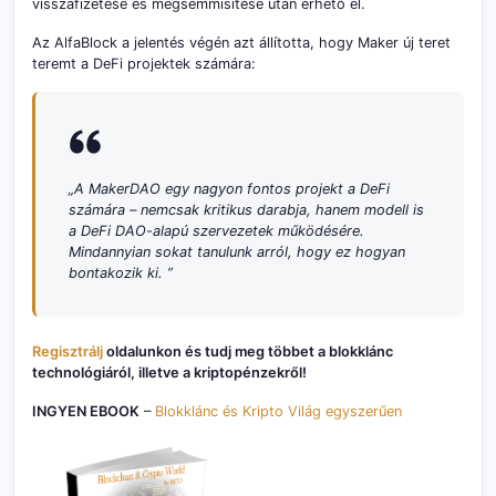
visszafizetése és megsemmisítése után érhető el.
Az AlfaBlock a jelentés végén azt állította, hogy Maker új teret
teremt a DeFi projektek számára:
„A MakerDAO egy nagyon fontos projekt a DeFi
számára – nemcsak kritikus darabja, hanem modell is
a DeFi DAO-alapú szervezetek működésére.
Mindannyian sokat tanulunk arról, hogy ez hogyan
bontakozik ki. ”
Regisztrálj
oldalunkon és tudj meg többet a blokklánc
technológiáról, illetve a kriptopénzekről!
INGYEN EBOOK
–
Blokklánc és Kripto Világ egyszerűen