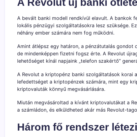
A Revolut új banki ötlet
A bevált banki modell rendkívül elavult. A bankok f
lokális pénzügyi szolgáltatásokra lesz szüksége. E
néhány ember számára nem fog működni.
Amint átlépsz egy határon, a pénzátutalás gondot 
de mindenképpen fizetni fogsz érte. A Revolut újra
lehetőséget kínál napjaink „telefon szakértő” gener
A Revolut a kriptopénz banki szolgáltatások korai 
lefedettséget a kriptopénzek számára, mint egy kr
kriptovaluták könnyű megvásárlására.
Miután megvásároltad a kívánt kriptovalutákat a R
a számládon, és elküldheted akár más Revolut-tag
Három fő rendszer létez