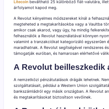
Litecoin
beváltható 25 különböző fiát-valutára, ill
árfolyamot kapod meg.
A Revolut kényelmes módszereket kínál a felhaszn
megteheted a megtakarításokba vagy a Vaultba tört
amikor csak akarod, vagy úgy, ha mindig felkerekí
felhasználók a Revolut használatával könnyen nyomo
valamint a tranzakciókat kategorizáló egyszerűen é
maradhatnak. A Revolut segítségével rendszeres és 
támogatják euróban, és hamarosan elérhetővé válik
A Revolut beilleszkedik 
A nemzetközi pénzátutalások drágák lehetnek. Nem
szolgáltatásait, például a Western Union szolgálta
bankszámládról egy másik országban. A Revolut arr
és megtakarításokat biztosítson vevőinek.