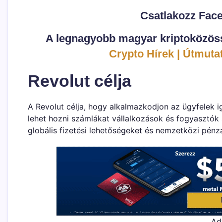
Csatlakozz Fac
A legnagyobb magyar kriptoközöss
Crypto Hírek | Útmutat
Revolut célja
A Revolut célja, hogy alkalmazkodjon az ügyfelek ig
lehet hozni számlákat vállalkozások és fogyasztók s
globális fizetési lehetőségeket és nemzetközi pénz
Ad