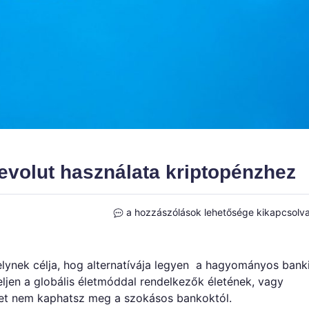
Revolut használata kriptopénzhez
A
a hozzászólások lehetősége kikapcsolv
Revolut
teljes
leírása
lynek célja, hog alternatívája legyen a hagyományos bank
–
eljen a globális életmóddal rendelkezők életének, vagy
A
yet nem kaphatsz meg a szokásos bankoktól.
Revolut