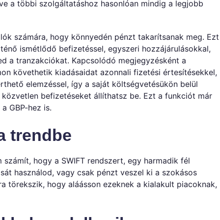
etve a többi szolgáltatáshoz hasonlóan mindig a legjobb
álók számára, hogy könnyedén pénzt takarítsanak meg. Ezt
énő ismétlődő befizetéssel, egyszeri hozzájárulásokkal,
ted a tranzakciókat. Kapcsolódó megjegyzésként a
n követhetik kiadásaidat azonnali fizetési értesítésekkel,
rthető elemzéssel, így a saját költségvetésükön belül
közvetlen befizetéseket állíthatsz be. Ezt a funkciót már
 a GBP-hez is.
a trendbe
 számít, hogy a SWIFT rendszert, egy harmadik fél
tását használod, vagy csak pénzt veszel ki a szokásos
a törekszik, hogy aláásson ezeknek a kialakult piacoknak,