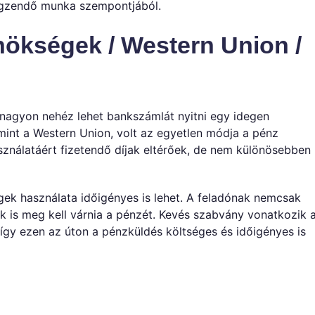
végzendő munka szempontjából.
nökségek / Western Union /
 nagyon nehéz lehet bankszámlát nyitni egy idegen
mint a Western Union, volt az egyetlen módja a pénz
sználatáért fizetendő díjak eltérőek, de nem különösebben
gek használata időigényes is lehet. A feladónak nemcsak
k is meg kell várnia a pénzét. Kevés szabvány vonatkozik 
 így ezen az úton a pénzküldés költséges és időigényes is