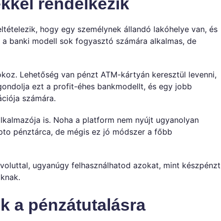
ekkel rendelkezik
eltételezik, hogy egy személynek állandó lakóhelye van, és
z a banki modell sok fogyasztó számára alkalmas, de
okoz. Lehetőség van pénzt ATM-kártyán keresztül levenni,
gondolja ezt a profit-éhes bankmodellt, és egy jobb
ációja számára.
alkalmazója is. Noha a platform nem nyújt ugyanolyan
ipto pénztárca, de mégis ez jó módszer a főbb
evoluttal, ugyanúgy felhasználhatod azokat, mint készpénzt
oknak.
ik a pénzátutalásra