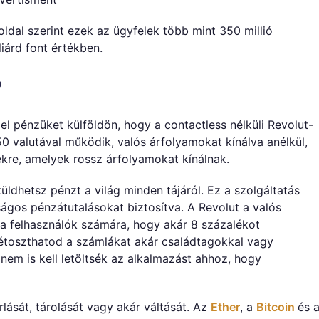
ldal szerint ezek az ügyfelek több mint 350 millió
liárd font értékben.
?
 el pénzüket külföldön, hogy a contactless nélküli Revolut-
150 valutával működik, valós árfolyamokat kínálva anélkül,
kre, amelyek rossz árfolyamokat kínálnak.
küldhetsz pénzt a világ minden tájáról. Ez a szolgáltatás
ágos pénzátutalásokat biztosítva. A Revolut a valós
a felhasználók számára, hogy akár 8 százalékot
étoszthatod a számlákat akár családtagokkal vagy
 nem is kell letöltsék az alkalmazást ahhoz, hogy
rlását, tárolását vagy akár váltását. Az
Ether
, a
Bitcoin
és 