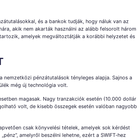
átutalásokkal, és a bankok tudják, hogy náluk van az
ra, akik nem akarták használni az alább felsorolt ​​három
tartozik, amelyek megváltoztátják a korábbi helyzetet és
T
 nemzetközi pénzátutalások tényleges alapja. Sajnos a
lék még új technológia volt.
esetben magasak. Nagy tranzakciók esetén (10.000 dollár
agolható volt, de kisebb összegek esetén valóban nagyobb
apvetően csak könyvelési tételek, amelyek sok kérdést
i „pénz”, amelyről beszélni lehetne, ezért a SWIFT-hez