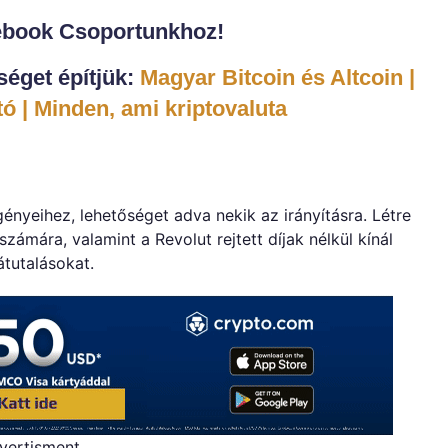
használata
kriptopénzhez
ebook Csoportunkhoz!
bejegyzéshez
éget építjük:
Magyar Bitcoin és Altcoin |
ó | Minden, ami kriptovaluta
ényeihez, lehetőséget adva nekik az irányításra. Létre
zámára, valamint a Revolut rejtett díjak nélkül kínál
átutalásokat.
vertisment