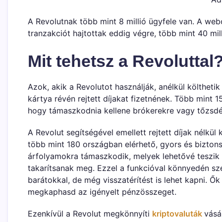
A Revolutnak több mint 8 millió ügyfele van. A webo
tranzakciót hajtottak eddig végre, több mint 40 mil
Mit tehetsz a Revoluttal
Azok, akik a Revolutot használják, anélkül költhetik
kártya révén rejtett díjakat fizetnének. Több mint 
hogy támaszkodnia kellene brókerekre vagy tőzsdé
A Revolut segítségével emellett rejtett díjak nélkül 
több mint 180 országban elérhető, gyors és biztons
árfolyamokra támaszkodik, melyek lehetővé teszik 
takarítsanak meg. Ezzel a funkcióval könnyedén sz
barátokkal, de még visszatérítést is lehet kapni. Ők
megkaphasd az igényelt pénzösszeget.
Ezenkívül a Revolut megkönnyíti
kriptovaluták
vásá