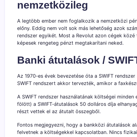
nemzetközileg
A legtöbb ember nem foglalkozik a nemzetközi pénz
előny. Eddig nem volt sok más lehetőség azok számá
rendszer egyikét. Most a Revolut azon cégek közé 
képesek rengeteg pénzt megtakarítani neked.
Banki átutalások / SWIF
Az 1970-es évek bevezetése óta a SWIFT rendszer a
SWIFT rendszert akkor tervezték, amikor a faxkészü
A SWIFT rendszer használatának költségei minden 
fölött) a SWIFT-átutalások 50 dolláros díja elhany
részt vettek el az átutalt összegből.
Fontos megjegyezni, hogy a bankközi átutalások al
felvetnek a költségekkel kapcsolatban. Nincs fizika