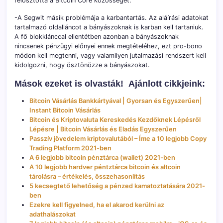
felosztotta a Bitcoin Core közösséget.
-A Segwit másik problémája a karbantartás. Az aláírási adatokat
tartalmazó oldalláncot a bányászoknak is karban kell tartaniuk.
A fő blokklánccal ellentétben azonban a bányászoknak
nincsenek pénzügyi előnyei ennek megtételéhez, ezt pro-bono
módon kell megtenni, vagy valamilyen jutalmazási rendszert kell
kidolgozni, hogy ösztönözze a bányászokat.
Mások ezeket is olvasták!
Ajánlott cikkjeink:
Bitcoin Vásárlás Bankkártyával | Gyorsan és Egyszerűen|
Instant Bitcoin Vásárlás
Bitcoin és Kriptovaluta Kereskedés Kezdőknek Lépésről
Lépésre | Bitcoin Vásárlás és Eladás Egyszerűen
Passzív jövedelem kriptovalutából – Íme a 10 legjobb Copy
Trading Platform 2021-ben
A 6 legjobb bitcoin pénztárca (wallet) 2021-ben
A 10 legjobb hardver péntztárca bitcoin és altcoin
tárolásra – értékelés, összehasonlítás
5 kecsegtető lehetőség a pénzed kamatoztatására 2021-
ben
Ezekre kell figyelned, ha el akarod kerülni az
adathalászokat