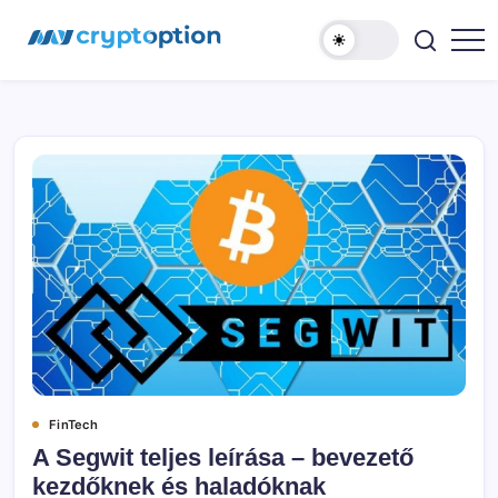
Ugrás
MyCryptOption
a
tartalomhoz
Kriptopénz
Hírek,
Váltás
és
Közösség!
FinTech
A Segwit teljes leírása – bevezető
kezdőknek és haladóknak