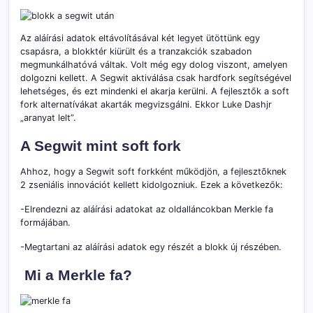
Az aláírási adatok eltávolításával két legyet ütöttünk egy
csapásra, a blokktér kiürült és a tranzakciók szabadon
megmunkálhatóvá váltak. Volt még egy dolog viszont, amelyen
dolgozni kellett. A Segwit aktiválása csak hardfork segítségével
lehetséges, és ezt mindenki el akarja kerülni. A fejlesztők a soft
fork alternatívákat akarták megvizsgálni. Ekkor Luke Dashjr
„aranyat lelt”.
A Segwit mint soft fork
Ahhoz, hogy a Segwit soft forkként működjön, a fejlesztõknek
2 zseniális innovációt kellett kidolgozniuk. Ezek a következők:
-Elrendezni az aláírási adatokat az oldalláncokban Merkle fa
formájában.
-Megtartani az aláírási adatok egy részét a blokk új részében.
Mi a Merkle fa?