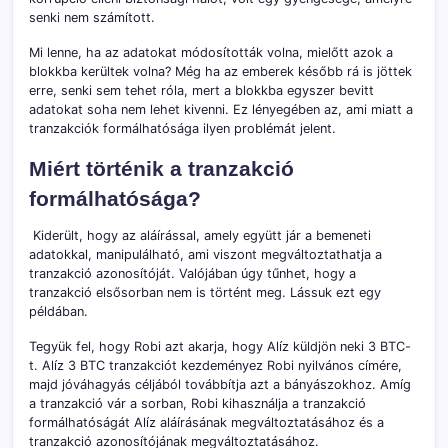
senki nem számított.
Mi lenne, ha az adatokat módosították volna, mielőtt azok a
blokkba kerültek volna? Még ha az emberek később rá is jöttek
erre, senki sem tehet róla, mert a blokkba egyszer bevitt
adatokat soha nem lehet kivenni. Ez lényegében az, ami miatt a
tranzakciók formálhatósága ilyen problémát jelent.
Miért történik a tranzakció
formálhatósága?
Kiderült, hogy az aláírással, amely együtt jár a bemeneti
adatokkal, manipulálható, ami viszont megváltoztathatja a
tranzakció azonosítóját. Valójában úgy tűnhet, hogy a
tranzakció elsősorban nem is történt meg. Lássuk ezt egy
példában.
Tegyük fel, hogy Robi azt akarja, hogy Alíz küldjön neki 3 BTC-
t. Alíz 3 BTC tranzakciót kezdeményez Robi nyilvános címére,
majd jóváhagyás céljából továbbítja azt a bányászokhoz. Amíg
a tranzakció vár a sorban, Robi kihasználja a tranzakció
formálhatóságát Alíz aláírásának megváltoztatásához és a
tranzakció azonosítójának megváltoztatásához.