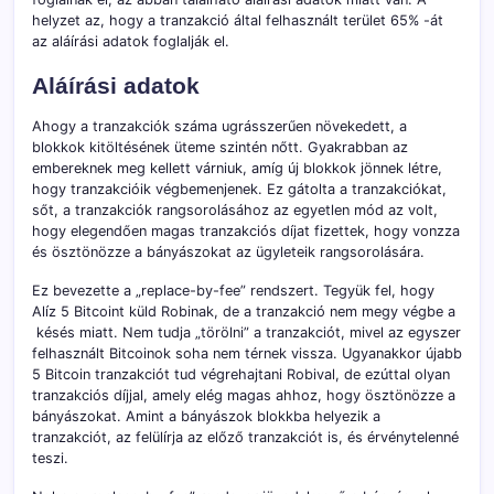
helyzet az, hogy a tranzakció által felhasznált terület 65% -át
az aláírási adatok foglalják el.
Aláírási adatok
Ahogy a tranzakciók száma ugrásszerűen növekedett, a
blokkok kitöltésének üteme szintén nőtt. Gyakrabban az
embereknek meg kellett várniuk, amíg új blokkok jönnek létre,
hogy tranzakcióik végbemenjenek. Ez gátolta a tranzakciókat,
sőt, a tranzakciók rangsorolásához az egyetlen mód az volt,
hogy elegendően magas tranzakciós díjat fizettek, hogy vonzza
és ösztönözze a bányászokat az ügyleteik rangsorolására.
Ez bevezette a „replace-by-fee” rendszert. Tegyük fel, hogy
Alíz 5 Bitcoint küld Robinak, de a tranzakció nem megy végbe a
késés miatt. Nem tudja „törölni” a tranzakciót, mivel az egyszer
felhasznált Bitcoinok soha nem térnek vissza. Ugyanakkor újabb
5 Bitcoin tranzakciót tud végrehajtani Robival, de ezúttal olyan
tranzakciós díjjal, amely elég magas ahhoz, hogy ösztönözze a
bányászokat. Amint a bányászok blokkba helyezik a
tranzakciót, az felülírja az előző tranzakciót is, és érvénytelenné
teszi.