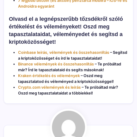
7 legjobb bitcoin (és altcoin) pénztárca mobilra – iOS-re és
Androidra egyaránt
Olvasd el a legnépszerűbb tőzsdékről szóló
értékelést és véleményeket! Oszd meg
tapasztalataidat, véleményedet és segítsd a
kriptoközösséget!
Coinbase leírás, vélemények és összehasonlítás
– Segítsd
a kriptoközösséget és írd le tapasztalataidat!
Binance vélemények és összehasonlítás
– Te próbáltad
már? Írd le tapasztalataid és segíts másoknak!
Kraken értékelés és vélemények
– Oszd meg
tapasztalatod és véleményed a kriptoközösséggel!
Crypto.com vélemények és leírás
– Te próbáltad már?
Oszd meg tapasztalataidat a többiekkel!