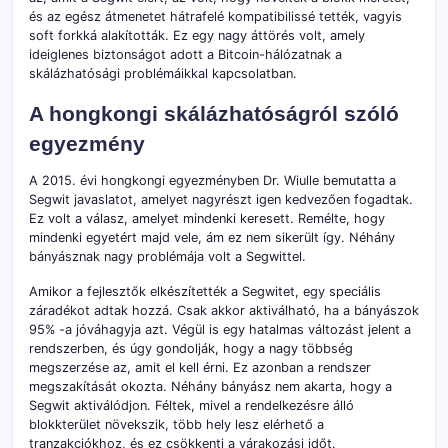
és az egész átmenetet hátrafelé kompatibilissé tették, vagyis
soft forkká alakították. Ez egy nagy áttörés volt, amely
ideiglenes biztonságot adott a Bitcoin-hálózatnak a
skálázhatósági problémáikkal kapcsolatban.
A hongkongi skálázhatóságról szóló
egyezmény
A 2015. évi hongkongi egyezményben Dr. Wiulle bemutatta a
Segwit javaslatot, amelyet nagyrészt igen kedvezően fogadtak.
Ez volt a válasz, amelyet mindenki keresett. Remélte, hogy
mindenki egyetért majd vele, ám ez nem sikerült így. Néhány
bányásznak nagy problémája volt a Segwittel.
Amikor a fejlesztők elkészítették a Segwitet, egy speciális
záradékot adtak hozzá. Csak akkor aktiválható, ha a bányászok
95% -a jóváhagyja azt. Végül is egy hatalmas változást jelent a
rendszerben, és úgy gondolják, hogy a nagy többség
megszerzése az, amit el kell érni. Ez azonban a rendszer
megszakítását okozta. Néhány bányász nem akarta, hogy a
Segwit aktiválódjon. Féltek, mivel a rendelkezésre álló
blokkterület növekszik, több hely lesz elérhető a
tranzakciókhoz, és ez csökkenti a várakozási időt.