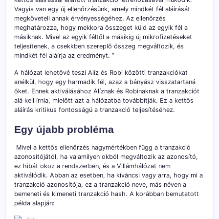
Vagyis van egy új ellenőrzésünk, amely mindkét fél aláírását
megköveteli annak érvényességéhez. Az ellenőrzés
meghatározza, hogy mekkora összeget küld az egyik fél a
másiknak. Mivel az egyik féltől a másikig új mikrofizetéseket
teljesítenek, a csekkben szereplő összeg megváltozik, és
mindkét fél aláírja az eredményt. ”
A hálózat lehetővé teszi Alíz és Robi közötti tranzakciókat
anélkül, hogy egy harmadik fél, azaz a bányász visszatartaná
őket. Ennek aktiválásához Alíznak és Robinaknak a tranzakciót
alá kell írnia, mielőtt azt a hálózatba továbbítják. Ez a kettős
aláírás kritikus fontosságú a tranzakció teljesítéséhez.
Egy újabb probléma
Mivel a kettős ellenőrzés nagymértékben függ a tranzakció
azonosítójától, ha valamilyen okból megváltozik az azonosító,
ez hibát okoz a rendszerben, és a Villámhálózat nem
aktiválódik. Abban az esetben, ha kíváncsi vagy arra, hogy mi a
tranzakció azonosítója, ez a tranzakció neve, más néven a
bemeneti és kimeneti tranzakció hash. A korábban bemutatott
példa alapján: