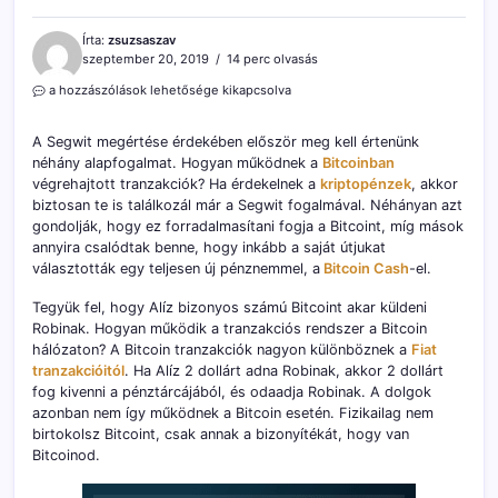
Írta:
zsuzsaszav
szeptember 20, 2019
14 perc olvasás
A
a hozzászólások lehetősége kikapcsolva
Segwit
teljes
A Segwit megértése érdekében először meg kell értenünk
leírása
néhány alapfogalmat. Hogyan működnek a
Bitcoinban
–
végrehajtott tranzakciók? Ha érdekelnek a
bevezető
kriptopénzek
, akkor
kezdőknek
biztosan te is találkozál már a Segwit fogalmával. Néhányan azt
és
gondolják, hogy ez forradalmasítani fogja a Bitcoint, míg mások
haladóknak
annyira csalódtak benne, hogy inkább a saját útjukat
bejegyzéshez
választották egy teljesen új pénznemmel, a
Bitcoin Cash
-el.
Tegyük fel, hogy Alíz bizonyos számú Bitcoint akar küldeni
Robinak. Hogyan működik a tranzakciós rendszer a Bitcoin
hálózaton? A Bitcoin tranzakciók nagyon különböznek a
Fiat
tranzakcióitól
. Ha Alíz 2 dollárt adna Robinak, akkor 2 dollárt
fog kivenni a pénztárcájából, és odaadja Robinak. A dolgok
azonban nem így működnek a Bitcoin esetén. Fizikailag nem
birtokolsz Bitcoint, csak annak a bizonyítékát, hogy van
Bitcoinod.