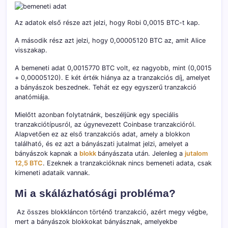
Az adatok első része azt jelzi, hogy Robi 0,0015 BTC-t kap.
A második rész azt jelzi, hogy 0,00005120 BTC az, amit Alice
visszakap.
A bemeneti adat 0,0015770 BTC volt, ez nagyobb, mint (0,0015
+ 0,00005120). E két érték hiánya az a tranzakciós díj, amelyet
a bányászok beszednek. Tehát ez egy egyszerű tranzakció
anatómiája.
Mielőtt azonban folytatnánk, beszéljünk egy speciális
tranzakciótípusról, az úgynevezett Coinbase tranzakcióról.
Alapvetően ez az első tranzakciós adat, amely a blokkon
található, és ez azt a bányászati ​​jutalmat jelzi, amelyet a
bányászok kapnak a
blokk
bányászata után. Jelenleg a
jutalom
12,5 BTC
. Ezeknek a tranzakcióknak nincs bemeneti adata, csak
kimeneti adataik vannak.
Mi a skálázhatósági probléma?
Az összes blokkláncon történő tranzakció, azért megy végbe,
mert a bányászok blokkokat bányásznak, amelyekbe