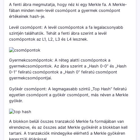
A fenti ábra megmutatja, hogy néz ki egy Merkle fa. A Merkle-
fában minden nem-levél csomópont a gyermek csomópont
értékeinek hash-je.
Levél csomópont: A levél csomópontok a fa legalacsonyabb
szintjén találhatók. Tehát a fenti ábra szerint a levél
csomópontok az L1, L2, L3 és L4 lesznek.
Gyermekcsomópontok: A réteg alatti csomópontok a
gyermekcsomópontok. Az ábra szerint a „Hash 0-0” és „Hash
0-1” feliratú csomópontok a „Hash 0” feliratú csomópont
gyermekcsomópontjai.
Gyökér csomópont: A legmagasabb szintű „Top Hash” feliratú
egyetlen csomópont a gyökér csomópont, más néven a Merkle
gyökér.
A blokkon belüli összes tranzakció Merkle fa formájában van
elrendezve, és az összes adat Merkle gyökérét a blokkban kell
tartani. A tranzakciók mindegyike elérhető a Merkle gyökéren
keresztüli átjárással.