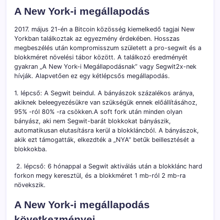
A New York-i megállapodás
2017. május 21-én a Bitcoin közösség kiemelkedő tagjai New
Yorkban találkoztak az egyezmény érdekében. Hosszas
megbeszélés után kompromisszum született a pro-segwit és a
blokkméret növelési tábor között. A találkozó eredményét
gyakran „A New York-i Megállapodásnak” vagy Segwit2x-nek
hívják. Alapvetően ez egy kétlépcsős megállapodás.
1. lépcső: A Segwit beindul. A bányászok százalékos aránya,
akiknek beleegyezésükre van szükségük ennek előállításához,
95% -ról 80% -ra csökken.A soft fork után minden olyan
bányász, aki nem Segwit-barát blokkokat bányászik,
automatikusan elutasításra kerül a blokkláncból. A bányászok,
akik ezt támogatták, elkezdték a „NYA” betűk beillesztését a
blokkokba.
2. lépcső: 6 hónappal a Segwit aktiválás után a blokklánc hard
forkon megy keresztül, és a blokkméret 1 mb-ról 2 mb-ra
növekszik.
A New York-i megállapodás
következményei