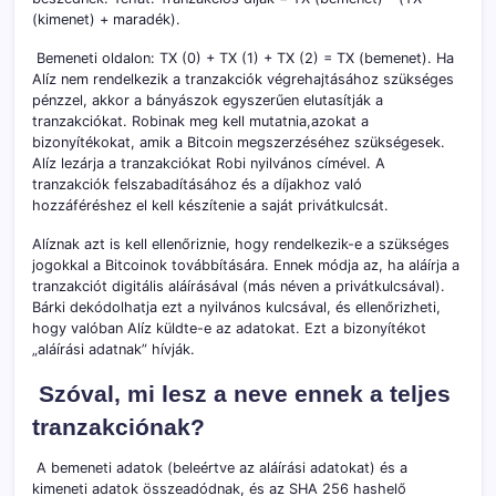
(kimenet) + maradék).
Bemeneti oldalon: TX (0) + TX (1) + TX (2) = TX (bemenet). Ha
Alíz nem rendelkezik a tranzakciók végrehajtásához szükséges
pénzzel, akkor a bányászok egyszerűen elutasítják a
tranzakciókat. Robinak meg kell mutatnia,azokat a
bizonyítékokat, amik a Bitcoin megszerzéséhez szükségesek.
Alíz lezárja a tranzakciókat Robi nyilvános címével. A
tranzakciók felszabadításához és a díjakhoz való
hozzáféréshez el kell készítenie a saját privátkulcsát.
Alíznak azt is kell ellenőriznie, hogy rendelkezik-e a szükséges
jogokkal a Bitcoinok továbbítására. Ennek módja az, ha aláírja a
tranzakciót digitális aláírásával (más néven a privátkulcsával).
Bárki dekódolhatja ezt a nyilvános kulcsával, és ellenőrizheti,
hogy valóban Alíz küldte-e az adatokat. Ezt a bizonyítékot
„aláírási adatnak” hívják.
Szóval, mi lesz a neve ennek a teljes
tranzakciónak?
A bemeneti adatok (beleértve az aláírási adatokat) és a
kimeneti adatok összeadódnak, és az SHA 256 hashelő