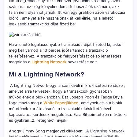
Noha a „replace-by-fee” rendszer jövedelmező a bányászok
számára, ez elég kényelmetlen a felhasználók számára, akik
talán nem olyan jól járnak. Itt van egy grafikon azon várakozási
időről, amelyet a felhasználónak át kell élnie, ha a lehető
legkisebb tranzakciós díjat fizeti be:
Ha a lehető legalacsonyabb tranzakciós díjat fizeted ki, akkor
meg kell várnod a 13 perces időtartamot a tranzakció
teljesítéséhez. A tranzakciók felgyorsítását célzó lehetséges
megoldás a
Lightning Network
bevezetése volt.
Mi a Lightning Network?
A Lightning Network egy láncon kívüli mikro-fizetési rendszer,
amelyet arra terveztek, hogy a tranzakciók gyorsabban
működjenek a blokkláncban. Ezt Joseph Poon és Tadge Dryja
fogalmazta meg a
WhitePaperjükben
, amelynek célja a blokk
méretének korlátozása és a tranzakciók késleltetésével
kapcsolatos kérdések megoldása. Ez a Bitcoin tetején működik,
és gyakran „2. rétegnek” hívják.
Ahogy Jimmy Song megjegyzi cikkében: „A Lightning Network
kettős aláírással ellátott tranzakció létrehozásával működik.