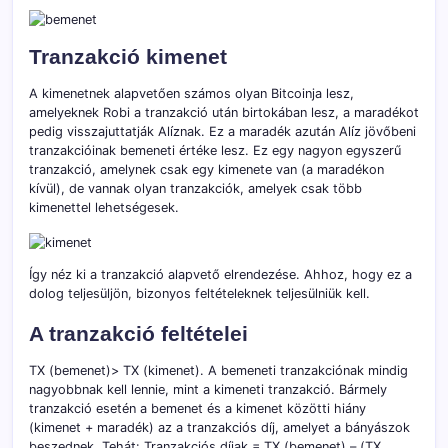
Tranzakció kimenet
A kimenetnek alapvetően számos olyan Bitcoinja lesz,
amelyeknek Robi a tranzakció után birtokában lesz, a maradékot
pedig visszajuttatják Alíznak. Ez a maradék azután Alíz jövőbeni
tranzakcióinak bemeneti értéke lesz. Ez egy nagyon egyszerű
tranzakció, amelynek csak egy kimenete van (a maradékon
kívül), de vannak olyan tranzakciók, amelyek csak több
kimenettel lehetségesek.
Így néz ki a tranzakció alapvető elrendezése. Ahhoz, hogy ez a
dolog teljesüljön, bizonyos feltételeknek teljesülniük kell.
A tranzakció feltételei
TX (bemenet)> TX (kimenet). A bemeneti tranzakciónak mindig
nagyobbnak kell lennie, mint a kimeneti tranzakció. Bármely
tranzakció esetén a bemenet és a kimenet közötti hiány
(kimenet + maradék) az a tranzakciós díj, amelyet a bányászok
beszednek. Tehát: Tranzakciós díjak = TX (bemenet) – (TX