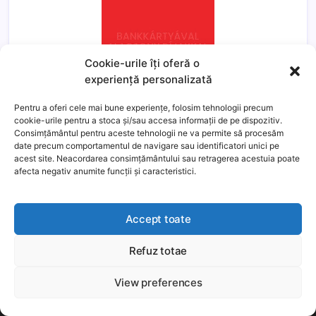
Cookie-urile îți oferă o
experiență personalizată
Pentru a oferi cele mai bune experiențe, folosim tehnologii precum
cookie-urile pentru a stoca și/sau accesa informații de pe dispozitiv.
Consimțământul pentru aceste tehnologii ne va permite să procesăm
date precum comportamentul de navigare sau identificatori unici pe
acest site. Neacordarea consimțământului sau retragerea acestuia poate
afecta negativ anumite funcții și caracteristici.
Accept toate
Refuz totae
This website uses cookies to improve your experience. We'll
assume you're ok with this, but you can opt-out if you wish.
View preferences
Még több
Elfogadom