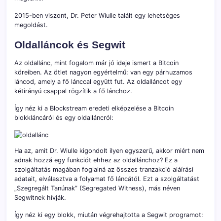
2015-ben viszont, Dr. Peter Wiulle talált egy lehetséges
megoldást.
Oldalláncok és Segwit
Az oldallánc, mint fogalom már jó ideje ismert a Bitcoin
köreiben. Az ötlet nagyon egyértelmű: van egy párhuzamos
láncod, amely a fő lánccal együtt fut. Az oldalláncot egy
kétirányú csappal rögzítik a fő lánchoz.
Így néz ki a Blockstream eredeti elképzelése a Bitcoin
blokkláncáról és egy oldalláncról:
Ha az, amit Dr. Wiulle kigondolt ilyen egyszerű, akkor miért nem
adnak hozzá egy funkciót ehhez az oldallánchoz? Ez a
szolgáltatás magában foglalná az összes tranzakció aláírási
adatait, elválasztva a folyamat fő láncától. Ezt a szolgáltatást
„Szegregált Tanúnak” (Segregated Witness), más néven
Segwitnek hívják.
Így néz ki egy blokk, miután végrehajtotta a Segwit programot: