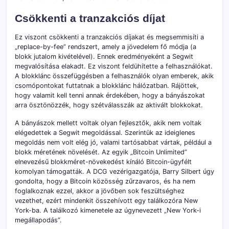
Csökkenti a tranzakciós díjat
Ez viszont csökkenti a tranzakciós díjakat és megsemmisíti a
„replace-by-fee” rendszert, amely a jövedelem fő módja (a
blokk jutalom kivételével). Ennek eredményeként a Segwit
megvalósítása elakadt. Ez viszont feldühítette a felhasználókat.
A blokklánc összefüggésben a felhasználók olyan emberek, akik
csomópontokat futtatnak a blokklánc hálózatban. Rájöttek,
hogy valamit kell tenni annak érdekében, hogy a bányászokat
arra ösztönözzék, hogy szétválasszák az aktivált blokkokat.
A bányászok mellett voltak olyan fejlesztők, akik nem voltak
elégedettek a Segwit megoldással. Szerintük az ideiglenes
megoldás nem volt elég jó, valami tartósabbat vártak, például a
blokk méretének növelését. Az egyik „Bitcoin Unlimited”
elnevezésű blokkméret-növekedést kínáló Bitcoin-ügyfélt
komolyan támogatták. A DCG vezérigazgatója, Barry Silbert úgy
gondolta, hogy a Bitcoin közösség zűrzavaros, és ha nem
foglalkoznak ezzel, akkor a jövőben sok feszültséghez
vezethet, ezért mindenkit összehívott egy találkozóra New
York-ba. A találkozó kimenetele az úgynevezett „New York-i
megállapodás”.