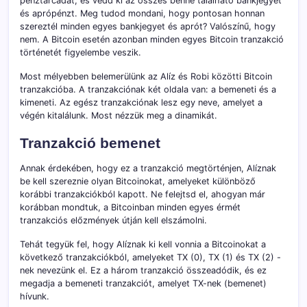
pénztárcádat, és vedd ki az összes benne található bankjegyet
és aprópénzt. Meg tudod mondani, hogy pontosan honnan
szereztél minden egyes bankjegyet és aprót? Valószínű, hogy
nem. A Bitcoin esetén azonban minden egyes Bitcoin tranzakció
történetét figyelembe veszik.
Most mélyebben belemerülünk az Alíz és Robi közötti Bitcoin
tranzakcióba. A tranzakciónak két oldala van: a bemeneti és a
kimeneti. Az egész tranzakciónak lesz egy neve, amelyet a
végén kitalálunk. Most nézzük meg a dinamikát.
Tranzakció bemenet
Annak érdekében, hogy ez a tranzakció megtörténjen, Alíznak
be kell szereznie olyan Bitcoinokat, amelyeket különböző
korábbi tranzakciókból kapott. Ne felejtsd el, ahogyan már
korábban mondtuk, a Bitcoinban minden egyes érmét
tranzakciós előzmények útján kell elszámolni.
Tehát tegyük fel, hogy Alíznak ki kell vonnia a Bitcoinokat a
következő tranzakciókból, amelyeket TX (0), TX (1) és TX (2) -
nek nevezünk el. Ez a három tranzakció összeadódik, és ez
megadja a bemeneti tranzakciót, amelyet TX-nek (bemenet)
hívunk.