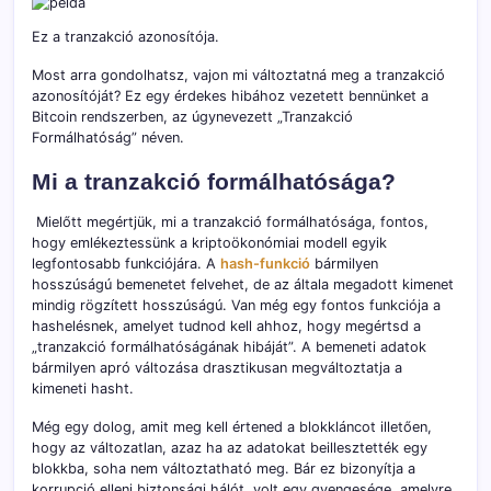
Ez a tranzakció azonosítója.
Most arra gondolhatsz, vajon mi változtatná meg a tranzakció
azonosítóját? Ez egy érdekes hibához vezetett bennünket a
Bitcoin rendszerben, az úgynevezett „Tranzakció
Formálhatóság” néven.
Mi a tranzakció formálhatósága?
Mielőtt megértjük, mi a tranzakció formálhatósága, fontos,
hogy emlékeztessünk a kriptoökonómiai modell egyik
legfontosabb funkciójára. A
hash-funkció
bármilyen
hosszúságú bemenetet felvehet, de az általa megadott kimenet
mindig rögzített hosszúságú. Van még egy fontos funkciója a
hashelésnek, amelyet tudnod kell ahhoz, hogy megértsd a
„tranzakció formálhatóságának hibáját”. A bemeneti adatok
bármilyen apró változása drasztikusan megváltoztatja a
kimeneti hasht.
Még egy dolog, amit meg kell értened a blokkláncot illetően,
hogy az változatlan, azaz ha az adatokat beillesztették egy
blokkba, soha nem változtatható meg. Bár ez bizonyítja a
korrupció elleni biztonsági hálót, volt egy gyengesége, amelyre