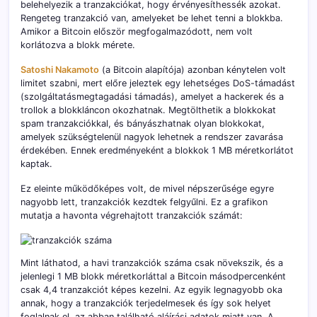
belehelyezik a tranzakciókat, hogy érvényesíthessék azokat.
Rengeteg tranzakció van, amelyeket be lehet tenni a blokkba.
Amikor a Bitcoin először megfogalmazódott, nem volt
korlátozva a blokk mérete.
Satoshi Nakamoto
(a Bitcoin alapítója) azonban kénytelen volt
limitet szabni, mert előre jeleztek egy lehetséges DoS-támadást
(szolgáltatásmegtagadási támadás), amelyet a hackerek és a
trollok a blokkláncon okozhatnak. Megtölthetik a blokkokat
spam tranzakciókkal, és bányászhatnak olyan blokkokat,
amelyek szükségtelenül nagyok lehetnek a rendszer zavarása
érdekében. Ennek eredményeként a blokkok 1 MB méretkorlátot
kaptak.
Ez eleinte működőképes volt, de mivel népszerűsége egyre
nagyobb lett, tranzakciók kezdtek felgyűlni. Ez a grafikon
mutatja a havonta végrehajtott tranzakciók számát:
Mint láthatod, a havi tranzakciók száma csak növekszik, és a
jelenlegi 1 MB blokk méretkorláttal a Bitcoin másodpercenként
csak 4,4 tranzakciót képes kezelni. Az egyik legnagyobb oka
annak, hogy a tranzakciók terjedelmesek és így sok helyet
foglalnak el, az abban található aláírási adatok miatt van. A