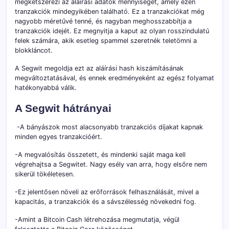
megkétszerezi az aláírási adatok mennyiségét, amely ezen
tranzakciók mindegyikében található. Ez a tranzakciókat még
nagyobb méretűvé tenné, és nagyban meghosszabbítja a
tranzakciók idejét. Ez megnyitja a kaput az olyan rosszindulatú
felek számára, akik esetleg spammel szeretnék teletömni a
blokkláncot.
A Segwit megoldja ezt az aláírási hash kiszámításának
megváltoztatásával, és ennek eredményeként az egész folyamat
hatékonyabbá válik.
A Segwit hátrányai
-A bányászok most alacsonyabb tranzakciós díjakat kapnak
minden egyes tranzakcióért.
-A megvalósítás összetett, és mindenki saját maga kell
végrehajtsa a Segwitet. Nagy esély van arra, hogy elsőre nem
sikerül tökéletesen.
-Ez jelentősen növeli az erőforrások felhasználását, mivel a
kapacitás, a tranzakciók és a sávszélesség növekedni fog.
-Amint a Bitcoin Cash létrehozása megmutatja, végül