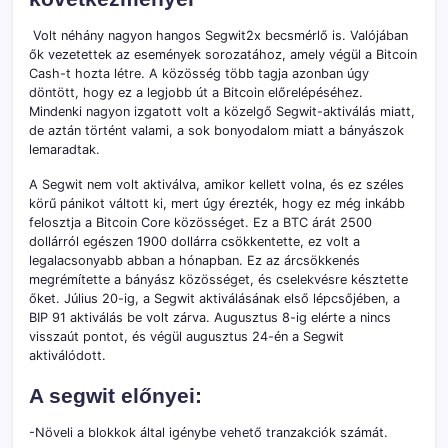
Volt néhány nagyon hangos Segwit2x becsmérlő is. Valójában
ők vezetettek az események sorozatához, amely végül a Bitcoin
Cash-t hozta létre. A közösség több tagja azonban úgy
döntött, hogy ez a legjobb út a Bitcoin előrelépéséhez.
Mindenki nagyon izgatott volt a közelgő Segwit-aktiválás miatt,
de aztán történt valami, a sok bonyodalom miatt a bányászok
lemaradtak.
A Segwit nem volt aktiválva, amikor kellett volna, és ez széles
körű pánikot váltott ki, mert úgy érezték, hogy ez még inkább
felosztja a Bitcoin Core közösséget. Ez a BTC árát 2500
dollárról egészen 1900 dollárra csökkentette, ez volt a
legalacsonyabb abban a hónapban. Ez az árcsökkenés
megrémítette a bányász ​​közösséget, és cselekvésre késztette
őket. Július 20-ig, a Segwit aktiválásának első lépcsőjében, a
BIP 91 aktiválás be volt zárva. Augusztus 8-ig elérte a nincs
visszaút pontot, és végül augusztus 24-én a Segwit
aktiválódott.
A segwit előnyei:
-Növeli a blokkok által igénybe vehető tranzakciók számát.