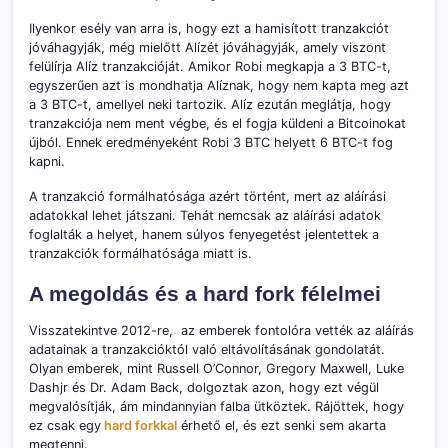
Ilyenkor esély van arra is, hogy ezt a hamisított tranzakciót
jóváhagyják, még mielőtt Alízét jóváhagyják, amely viszont
felülírja Alíz tranzakcióját. Amikor Robi megkapja a 3 BTC-t,
egyszerűen azt is mondhatja Alíznak, hogy nem kapta meg azt
a 3 BTC-t, amellyel neki tartozik. Alíz ezután meglátja, hogy
tranzakciója nem ment végbe, és el fogja küldeni a Bitcoinokat
újból. Ennek eredményeként Robi 3 BTC helyett 6 BTC-t fog
kapni.
A tranzakció formálhatósága azért történt, mert az aláírási
adatokkal lehet játszani. Tehát nemcsak az aláírási adatok
foglalták a helyet, hanem súlyos fenyegetést jelentettek a
tranzakciók formálhatósága miatt is.
A megoldás és a hard fork félelmei
Visszatekintve 2012-re, az emberek fontolóra vették az aláírás
adatainak a tranzakcióktól való eltávolításának gondolatát.
Olyan emberek, mint Russell O’Connor, Gregory Maxwell, Luke
Dashjr és Dr. Adam Back, dolgoztak azon, hogy ezt végül
megvalósítják, ám mindannyian falba ütköztek. Rájöttek, hogy
ez csak egy
hard forkkal
érhető el, és ezt senki sem akarta
megtenni.