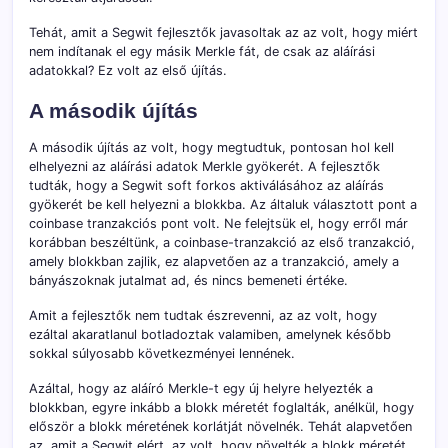
Tehát, amit a Segwit fejlesztők javasoltak az az volt, hogy miért
nem indítanak el egy másik Merkle fát, de csak az aláírási
adatokkal? Ez volt az első újítás.
A második újítás
A második újítás az volt, hogy megtudtuk, pontosan hol kell
elhelyezni az aláírási adatok Merkle gyökerét. A fejlesztők
tudták, hogy a Segwit soft forkos aktiválásához az aláírás
gyökerét be kell helyezni a blokkba. Az általuk választott pont a
coinbase tranzakciós pont volt. Ne felejtsük el, hogy erről már
korábban beszéltünk, a coinbase-tranzakció az első tranzakció,
amely blokkban zajlik, ez alapvetően az a tranzakció, amely a
bányászoknak jutalmat ad, és nincs bemeneti értéke.
Amit a fejlesztők nem tudtak észrevenni, az az volt, hogy
ezáltal akaratlanul botladoztak valamiben, amelynek később
sokkal súlyosabb következményei lennének.
Azáltal, hogy az aláíró Merkle-t egy új helyre helyezték a
blokkban, egyre inkább a blokk méretét foglalták, anélkül, hogy
először a blokk méretének korlátját növelnék. Tehát alapvetően
az, amit a Segwit elért, az volt, hogy növelték a blokk méretét,