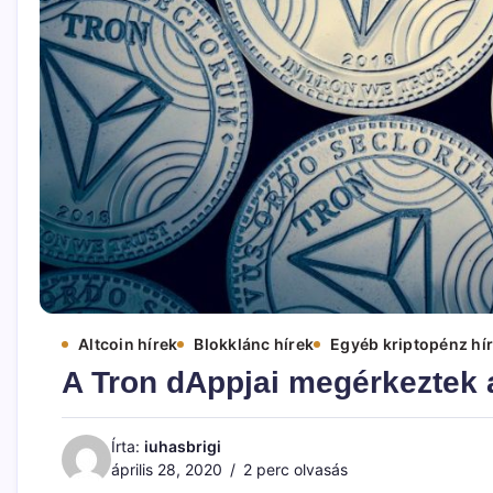
Altcoin hírek
Blokklánc hírek
Egyéb kriptopénz hí
A Tron dAppjai megérkeztek
Írta:
iuhasbrigi
április 28, 2020
2 perc olvasás