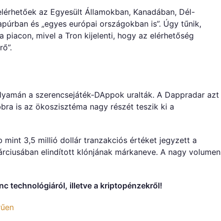
lérhetőek az Egyesült Államokban, Kanadában, Dél-
apúrban és „egyes európai országokban is”. Úgy tűnik,
iacon, mivel a Tron kijelenti, hogy az elérhetőség
rő”.
olyamán a szerencsejáték-DAppok uralták. A Dappradar azt
bra is az ökoszisztéma nagy részét teszik ki a
nt 3,5 millió dollár tranzakciós értéket jegyzett a
rciusában elindított klónjának márkaneve. A nagy volumen
c technológiáról, illetve a kriptopénzekről!
rűen