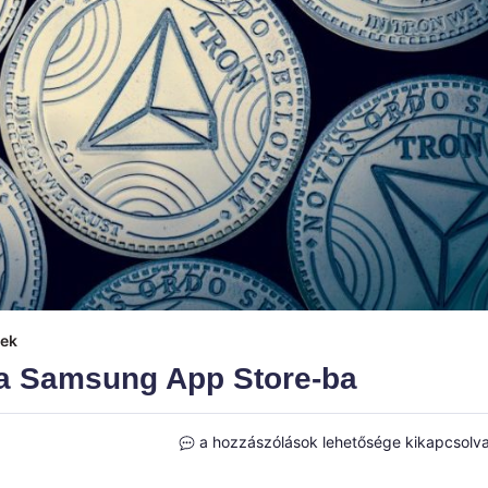
rek
 a Samsung App Store-ba
A
a hozzászólások lehetősége kikapcsolv
Tron
dAppjai