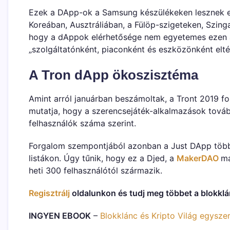
Ezek a DApp-ok a Samsung készülékeken lesznek e
Koreában, Ausztráliában, a Fülöp-szigeteken, Szing
hogy a dAppok elérhetősége nem egyetemes ezen a p
„szolgáltatónként, piaconként és eszközönként elté
A Tron dApp ökoszisztéma
Amint arról januárban beszámoltak, a Tront 2019 f
mutatja, hogy a szerencsejáték-alkalmazások továb
felhasználók száma szerint.
Forgalom szempontjából azonban a Just DApp több mi
listákon. Úgy tűnik, hogy ez a Djed, a
MakerDAO
má
heti 300 felhasználótól származik.
Regisztrálj
oldalunkon és tudj meg többet a blokklán
INGYEN EBOOK
–
Blokklánc és Kripto Világ egysze