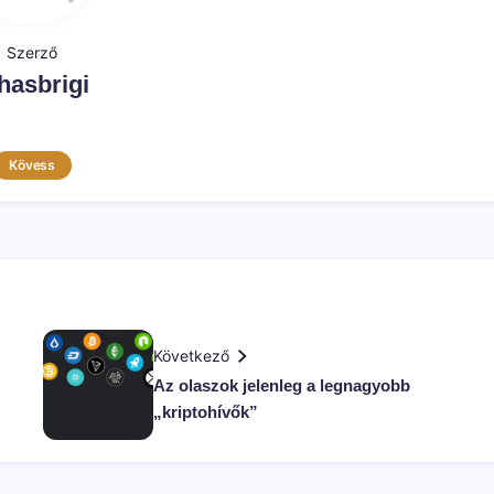
Szerző
hasbrigi
Kövess
Következő
Az olaszok jelenleg a legnagyobb
„kriptohívők”