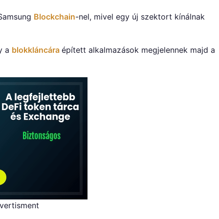
megérkeztek
a Samsung
Blockchain
-nel, mivel egy új szektort kínálnak
a
Samsung
App
gy a
blokkláncára
épített alkalmazások megjelennek majd a
Store-
ba
bejegyzéshez
vertisment