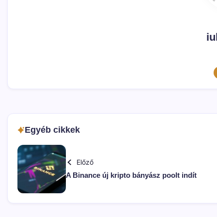
iu
Egyéb cikkek
Előző
A Binance új kripto bányász poolt indít