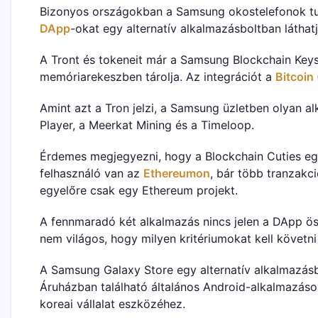
Bizonyos országokban a Samsung okostelefonok tu
DApp
-okat egy alternatív alkalmazásboltban láthatj
A Tront és tokeneit már a Samsung Blockchain Keys
memóriarekeszben tárolja. Az integrációt a
Bitcoin
Amint azt a Tron jelzi, a Samsung üzletben olyan al
Player, a Meerkat Mining és a Timeloop.
Érdemes megjegyezni, hogy a Blockchain Cuties egy
felhasználó van az
Ethereumon
, bár több tranzakc
egyelőre csak egy Ethereum projekt.
A fennmaradó két alkalmazás nincs jelen a DApp öss
nem világos, hogy milyen kritériumokat kell követni
A Samsung Galaxy Store egy alternatív alkalmazás
Áruházban található általános Android-alkalmazáso
koreai vállalat eszközéhez.