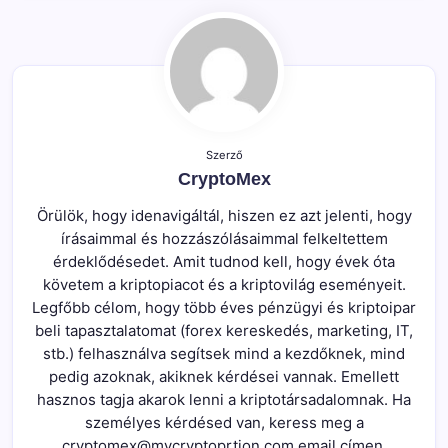
Szerző
CryptoMex
Örülök, hogy idenavigáltál, hiszen ez azt jelenti, hogy
írásaimmal és hozzászólásaimmal felkeltettem
érdeklődésedet. Amit tudnod kell, hogy évek óta
követem a kriptopiacot és a kriptovilág eseményeit.
Legfőbb célom, hogy több éves pénzügyi és kriptoipar
beli tapasztalatomat (forex kereskedés, marketing, IT,
stb.) felhasználva segítsek mind a kezdőknek, mind
pedig azoknak, akiknek kérdései vannak. Emellett
hasznos tagja akarok lenni a kriptotársadalomnak. Ha
személyes kérdésed van, keress meg a
cryptomex@mycryptoprtion.com email címen.