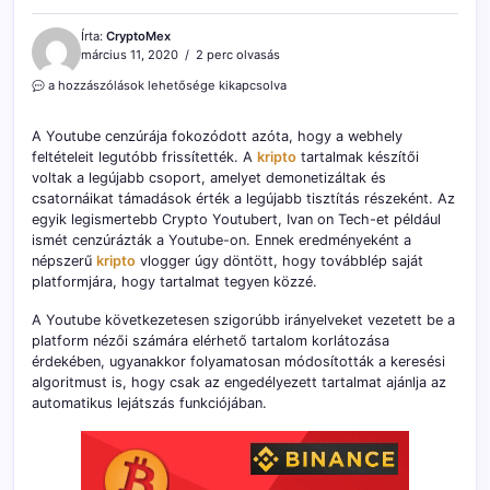
Írta:
CryptoMex
március 11, 2020
2 perc olvasás
A
a hozzászólások lehetősége kikapcsolva
YouTube
továbbra
A Youtube cenzúrája fokozódott azóta, hogy a webhely
is
feltételeit legutóbb frissítették. A
kripto
tartalmak készítői
a
voltak a legújabb csoport, amelyet demonetizáltak és
kriptopénzek
visszaszorításával
csatornáikat támadások érték a legújabb tisztítás részeként. Az
próbálkozik
egyik legismertebb Crypto Youtubert, Ivan on Tech-et például
bejegyzéshez
ismét cenzúrázták a Youtube-on. Ennek eredményeként a
népszerű
kripto
vlogger úgy döntött, hogy továbblép saját
platformjára, hogy tartalmat tegyen közzé.
A Youtube következetesen szigorúbb irányelveket vezetett be a
platform nézői számára elérhető tartalom korlátozása
érdekében, ugyanakkor folyamatosan módosították a keresési
algoritmust is, hogy csak az engedélyezett tartalmat ajánlja az
automatikus lejátszás funkciójában.