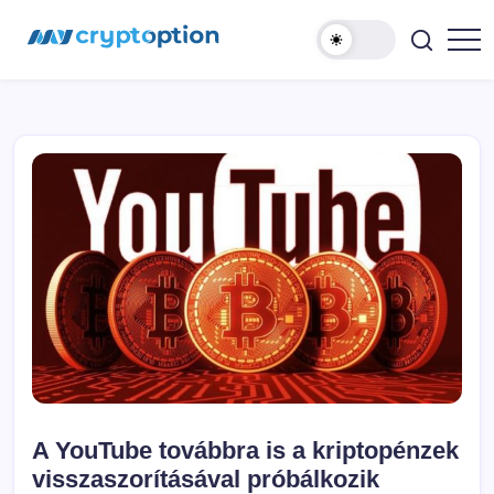
Ugrás
MyCryptOption
a
tartalomhoz
Kriptopénz
Hírek,
Váltás
és
Közösség!
A YouTube továbbra is a kriptopénzek
visszaszorításával próbálkozik