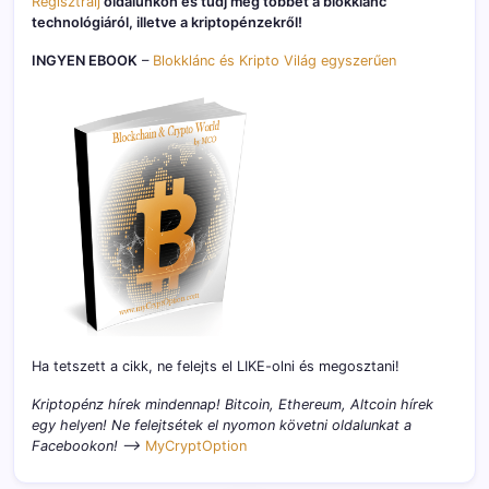
Regisztrálj
oldalunkon és tudj meg többet a blokklánc
technológiáról, illetve a kriptopénzekről!
INGYEN EBOOK
–
Blokklánc és Kripto Világ egyszerűen
Ha tetszett a cikk, ne felejts el LIKE-olni és megosztani!
Kriptopénz hírek mindennap! Bitcoin, Ethereum, Altcoin hírek
egy helyen! Ne felejtsétek el nyomon követni oldalunkat a
Facebookon! –>
MyCryptOption