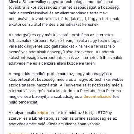
Mivel a Silicon-valley nagyobb technológiai monopóliumai
továbbra is korlátozzák az internet szabadságát a közösségi
média cenzúrázásával és az ellentmondásos tartalmak
betiltásával, továbbra is azt láthatjuk majd, hogy a tartalmak
alkotói cenzúrától mentes alternatívákat keresnek.
Az adatgyűjtés egy másik jelentős probléma az internetes
felhasználók körében. Ez azért van, mivel a nagy technológiai
vállalatok ingyenes szolgáltatásokat kínálnak a felhasználó
személyes adatainak összegyűjtése érdekében. Az adatok
kulcsfontosságú szerepet játszanak az internetes felhasználók
adatvédelme és a cenzúra elleni küzdelem terén.
A megoldás mindkét problémára az, hogy abbahagyják a
központosított közösségi média és a nagyobb technikai webes
szolgáltatások használatát. A Fediverse saját közösségi média
alternatíváinak – például a Mastodon, a Peertube és a Pleroma –
megjelenése bizonyítja a szabadság és a
decentralizáció
felé
hajló tendenciát.
Az olyan önálló
kripto
projektek, mint az Urbit, a BTCPay
szerver és a LibrePatron, szintén az online szabadság és az
adatvédelemért való küzdelem élvonalában vannak.